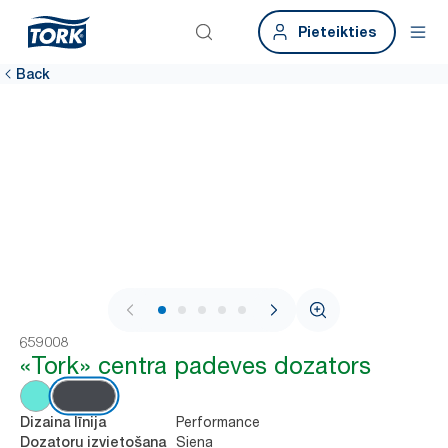
Pieteikties
Back
1 / 8
659008
«Tork» centra padeves dozators
Performance
Dizaina līnija
Siena
Dozatoru izvietošana