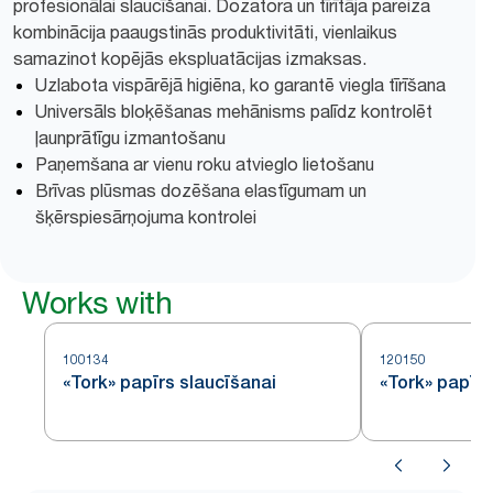
profesionālai slaucīšanai. Dozatora un tīrītāja pareiza
kombinācija paaugstinās produktivitāti, vienlaikus
samazinot kopējās ekspluatācijas izmaksas.
Uzlabota vispārējā higiēna, ko garantē viegla tīrīšana
Universāls bloķēšanas mehānisms palīdz kontrolēt
ļaunprātīgu izmantošanu
Paņemšana ar vienu roku atvieglo lietošanu
Brīvas plūsmas dozēšana elastīgumam un
šķērspiesārņojuma kontrolei
Works with
100134
120150
«Tork» papīrs slaucīšanai
«Tork» papīrs