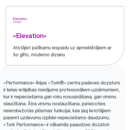
«Elevation»
Atstājiet patīkamu iespaidu uz apmeklētājiem ar
šo glīto, moderno dizainu
«Performance» līnijas «Tork®» centra padeves dozators
ir lielas ietilpības risinājums profesionāliem uzņēmumiem,
kur ir nepieciešama gan roku nosusināšana, gan virsmu
slaucīšana. Ātra virsmu noslaucīšana, pateicoties
neierobežotas plūsmas funkcijai, kas ļauj lietotājiem
paņemt uzdevumu izpildei nepieciešamo daudzumu.
«Tork Performance» ir nākamās paaudzes dozatori