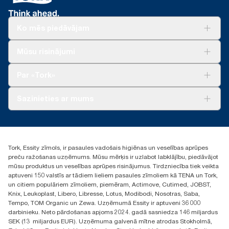
Ko mēs piedāvājam
Risinājumiem
Mūsu risinājumi
Ilgtspēja
Tork Clean Care
Tork Vision Uzkopšana
Par «Tork»
AD-a-Glance
Par mums
Sazinieties ar mums
Veiksmīgas pieredzes stāsti
torklv@essity.com
+371 29141799
+371 292 73368
Tork, Essity zīmols, ir pasaules vadošais higiēnas un veselības aprūpes
Atrast izplatītāju
preču ražošanas uzņēmums. Mūsu mērķis ir uzlabot labklājību, piedāvājot
Ulbrokas street 19A
mūsu produktus un veselības aprūpes risinājumus. Tirdzniecība tiek veikta
Riga, Latvija
aptuveni 150 valstīs ar tādiem lieliem pasaules zīmoliem kā TENA un Tork,
LV-1028
un citiem populāriem zīmoliem, piemēram, Actimove, Cutimed, JOBST,
Knix, Leukoplast, Libero, Libresse, Lotus, Modibodi, Nosotras, Saba,
Tempo, TOM Organic un Zewa. Uzņēmumā Essity ir aptuveni 36 000
darbinieku. Neto pārdošanas apjoms 2024. gadā sasniedza 146 miljardus
SEK (13 miljardus EUR). Uzņēmuma galvenā mītne atrodas Stokholmā,