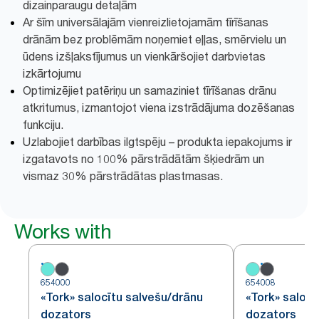
dizainparaugu detaļām
Ar šīm universālajām vienreizlietojamām tīrīšanas
drānām bez problēmām noņemiet eļļas, smērvielu un
ūdens izšļakstījumus un vienkāršojiet darbvietas
izkārtojumu
Optimizējiet patēriņu un samaziniet tīrīšanas drānu
atkritumus, izmantojot viena izstrādājuma dozēšanas
funkciju.
Uzlabojiet darbības ilgtspēju – produkta iepakojums ir
izgatavots no 100% pārstrādātām šķiedrām un
vismaz 30% pārstrādātas plastmasas.
Works with
654000
654008
«Tork» salocītu salvešu/drānu
«Tork» salocī
dozators
dozators