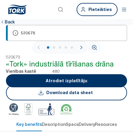
Pieteikties
Back
520678
1 / 6
520679
«Tork» industriālā tīrīšanas drāna
480
Vienības kastē
Atrodiet izplatītāju
Download data sheet
Key benefits
Description
Specs
Delivery
Resources