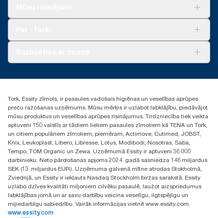
loksnei. Pamatojas uz trešās puses pārskatītu aprites cikla
mārciņu/kg/tonnu, 2021. gads.
Risinājumiem
*
salīdzinot ar lupatām.
Mūsu risinājumi
izvērtējumu (ACI), kas attiecas uz visiem papildinājuma
Ilgtspēja
produktu kvalitātes līmeņiem. Tā kā šie dati ir sistēmas vidējie
Tork Clean Care
*
Tork Vision Uzkopšana
rādītāji, tie nav paredzēti izmantošanai pārskatos par oglekli
Panel test conducted by Swerea Research Institute, Sweden,
Par «Tork»
attiecībā uz konkrētiem izstrādājumiem un patēriņu.
2014. Rental cloths, cotton rags and mixed rags were
AD-a-Glance
compared to Tork Heavy-Duty Cleaning Cloths
Par mums
Sazinieties ar mums
Veiksmīgas pieredzes stāsti
torklv@essity.com
+371 29141799
+371 292 73368
Tork, Essity zīmols, ir pasaules vadošais higiēnas un veselības aprūpes
Atrast izplatītāju
preču ražošanas uzņēmums. Mūsu mērķis ir uzlabot labklājību, piedāvājot
Ulbrokas street 19A
mūsu produktus un veselības aprūpes risinājumus. Tirdzniecība tiek veikta
Riga, Latvija
aptuveni 150 valstīs ar tādiem lieliem pasaules zīmoliem kā TENA un Tork,
LV-1028
un citiem populāriem zīmoliem, piemēram, Actimove, Cutimed, JOBST,
Knix, Leukoplast, Libero, Libresse, Lotus, Modibodi, Nosotras, Saba,
Tempo, TOM Organic un Zewa. Uzņēmumā Essity ir aptuveni 36 000
darbinieku. Neto pārdošanas apjoms 2024. gadā sasniedza 146 miljardus
SEK (13 miljardus EUR). Uzņēmuma galvenā mītne atrodas Stokholmā,
Zviedrijā, un Essity ir iekļauts Nasdaq Stockholm biržas sarakstā. Essity
uzlabo dzīves kvalitāti miljoniem cilvēku pasaulē, laužot aizspriedumus
labklājības jomā un ar savu darbību veicina veselīgu, ilgtspējīgu un
mijiedarbīgu sabiedrību. Vairāk informācijas vietnē www.essity.com.
www.essity.com