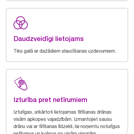
Daudzveidīgi lietojams
Tiks galā ar dažādiem slaucīšanas uzdevumiem.
Izturība pret netīrumiem
Izturīgas, atkārtoti lietojamas tīrīšanas drānas
visām apkopes vajadzībām. Izmantojiet sausu
drānu vai ar tīrīšanas līdzekli, lai noņemtu noturīgus
netīrumus un kvēpus no visām virsmām.