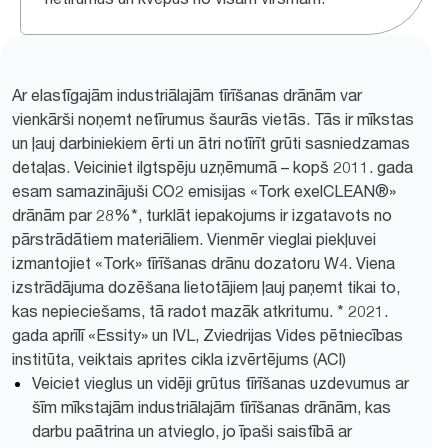
Ar elastīgajām industriālajām tīrīšanas drānām var
vienkārši noņemt netīrumus šaurās vietās. Tās ir mīkstas
un ļauj darbiniekiem ērti un ātri notīrīt grūti sasniedzamas
detaļas. Veiciniet ilgtspēju uzņēmumā – kopš 2011. gada
esam samazinājuši CO2 emisijas «Tork exelCLEAN®»
drānām par 28%*, turklāt iepakojums ir izgatavots no
pārstrādātiem materiāliem. Vienmēr vieglai piekļuvei
izmantojiet «Tork» tīrīšanas drānu dozatoru W4. Viena
izstrādājuma dozēšana lietotājiem ļauj paņemt tikai to,
kas nepieciešams, tā radot mazāk atkritumu. * 2021.
gada aprīlī «Essity» un IVL, Zviedrijas Vides pētniecības
institūta, veiktais aprites cikla izvērtējums (ACI)
Veiciet vieglus un vidēji grūtus tīrīšanas uzdevumus ar
šīm mīkstajām industriālajām tīrīšanas drānām, kas
darbu paātrina un atvieglo, jo īpaši saistībā ar