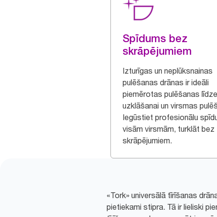
Spīdums bez
skrāpējumiem
Izturīgas un neplūksnainas
pulēšanas drānas ir ideāli
piemērotas pulēšanas līdze
uzklāšanai un virsmas pulēš
Iegūstiet profesionālu spī
visām virsmām, turklāt bez
skrāpējumiem.
«Tork» universālā tīrīšanas drāna
pietiekami stipra. Tā ir lieliski