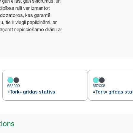
 gan eļļas, gan šķidrumus, un
tilpības rulli var izmantot
a dozatoros, kas garantē
, tie ir viegli papildināmi, ar
 paņemt nepieciešamo drānu ar
652000
652008
«Tork» grīdas statīvs
«Tork» grīdas sta
tions