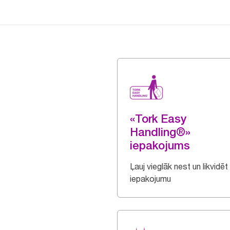
«Tork Easy
Handling®»
iepakojums
Ļauj vieglāk nest un likvidēt
iepakojumu