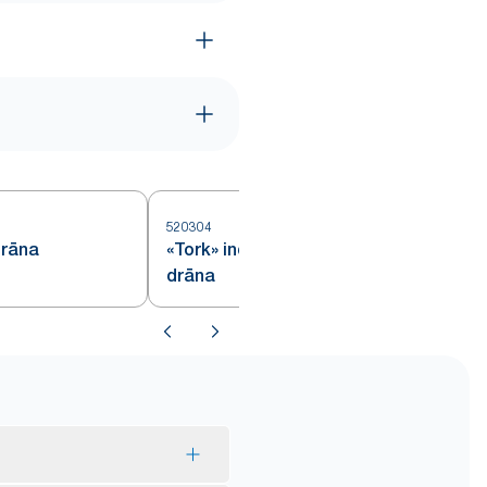
520304
5
drāna
«Tork» industriālā tīrīšanas
drāna