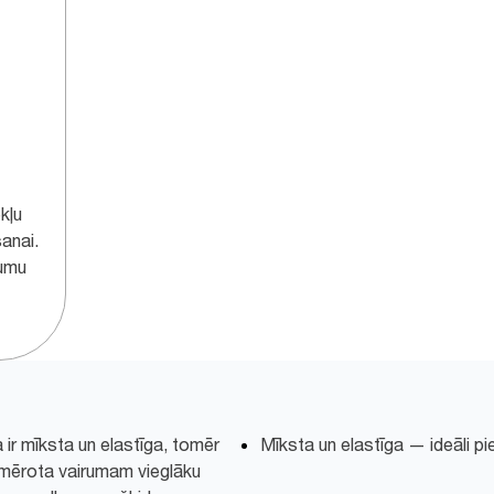
kļu
anai.
dumu
 ir mīksta un elastīga, tomēr
Mīksta un elastīga — ideāli 
 piemērota vairumam vieglāku