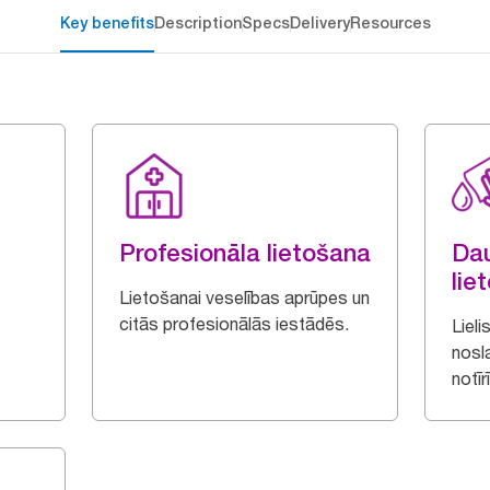
Key benefits
Description
Specs
Delivery
Resources
Profesionāla lietošana
Da
lie
Lietošanai veselības aprūpes un
citās profesionālās iestādēs.
Liel
nosl
notīr