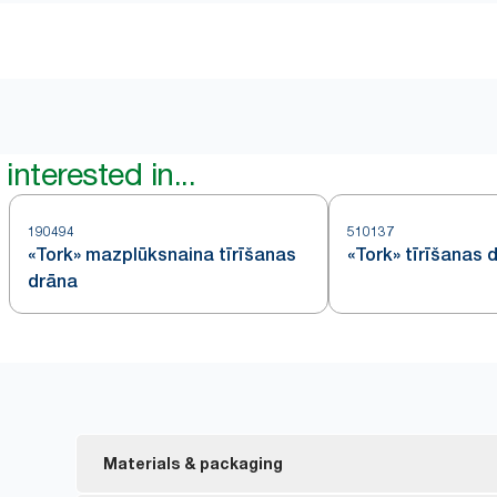
interested in...
190494
510137
«Tork» mazplūksnaina tīrīšanas
«Tork» tīrīšanas 
drāna
Materials & packaging