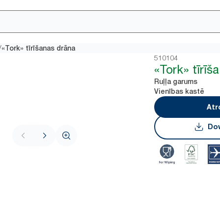
/
«Tork» tīrīšanas drāna
510104
«Tork» tīrīš
Ruļļa garums
Vienības kastē
Atr
Dow