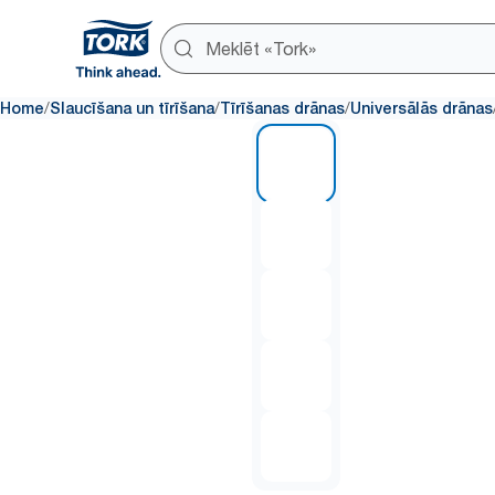
/
/
/
Home
Slaucīšana un tīrīšana
Tīrīšanas drānas
Universālās drānas
1 of 5