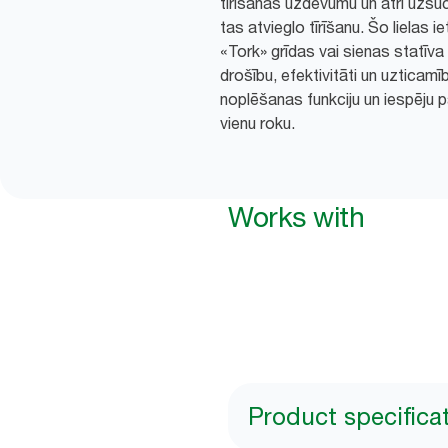
tīrīšanas uzdevumu un ātri uzsūc
tas atvieglo tīrīšanu. Šo lielas ie
«Tork» grīdas vai sienas statīv
drošību, efektivitāti un uzticamību
noplēšanas funkciju un iespēju
vienu roku.
Works with
Product specifica