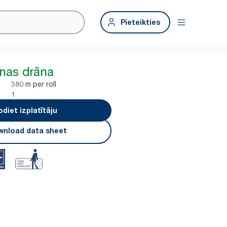
Pieteikties
anas drāna
380 m per roll
1
odiet izplatītāju
nload data sheet