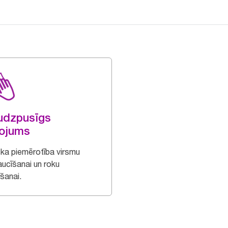
udzpusīgs
tojums
iska piemērotība virsmu
aucīšanai un roku
īšanai.