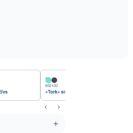
652100
6
tīvs
«Tork» sienas statīvs