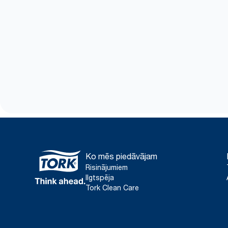
Ko mēs piedāvājam
Risinājumiem
Ilgtspēja
Tork Clean Care