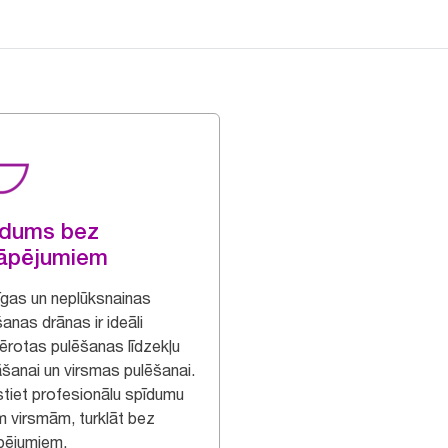
īdums bez
rāpējumiem
rīgas un neplūksnainas
anas drānas ir ideāli
ērotas pulēšanas līdzekļu
āšanai un virsmas pulēšanai.
stiet profesionālu spīdumu
m virsmām, turklāt bez
pējumiem.