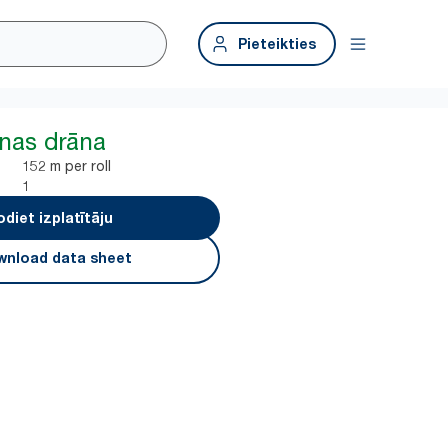
Pieteikties
anas drāna
152 m per roll
1
odiet izplatītāju
nload data sheet