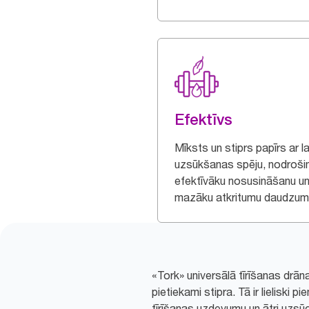
Efektīvs
Mīksts un stiprs papīrs ar l
uzsūkšanas spēju, nodroši
efektīvāku nosusināšanu u
mazāku atkritumu daudzum
«Tork» universālā tīrīšanas drāna
pietiekami stipra. Tā ir lieliski
tīrīšanas uzdevumu un ātri uzsūc