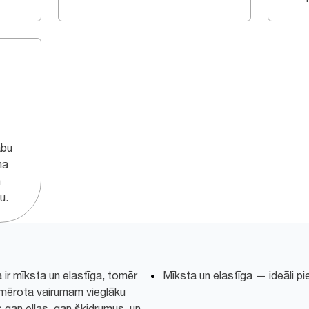
abu
na
n
u.
 ir mīksta un elastīga, tomēr
Mīksta un elastīga — ideāli 
 piemērota vairumam vieglāku
 gan eļļas, gan šķidrumus, un