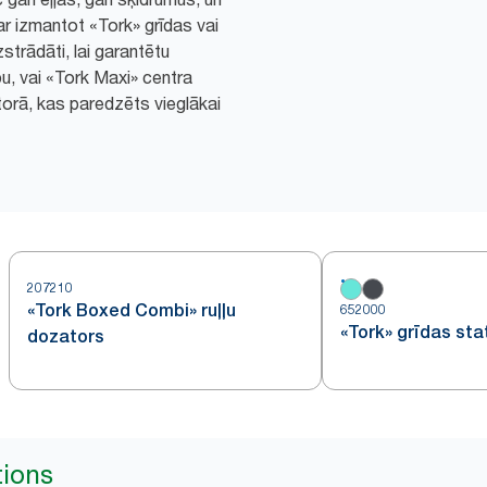
var izmantot «Tork» grīdas vai
strādāti, lai garantētu
bu, vai «Tork Maxi» centra
orā, kas paredzēts vieglākai
207210
«Tork Boxed Combi» ruļļu
652000
«Tork» grīdas sta
dozators
tions