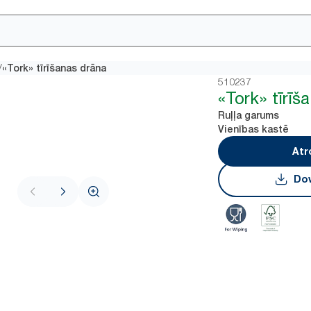
/
«Tork» tīrīšanas drāna
510237
«Tork» tīrīš
Ruļļa garums
Vienības kastē
Atr
Dow