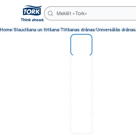
/
/
/
Home
Slaucīšana un tīrīšana
Tīrīšanas drānas
Universālās drānas
1 of 5