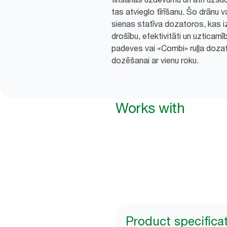
tas atvieglo tīrīšanu. Šo drānu 
sienas statīva dozatoros, kas iz
drošību, efektivitāti un uzticamī
padeves vai «Combi» ruļļa dozat
dozēšanai ar vienu roku.
Works with
Product specifica