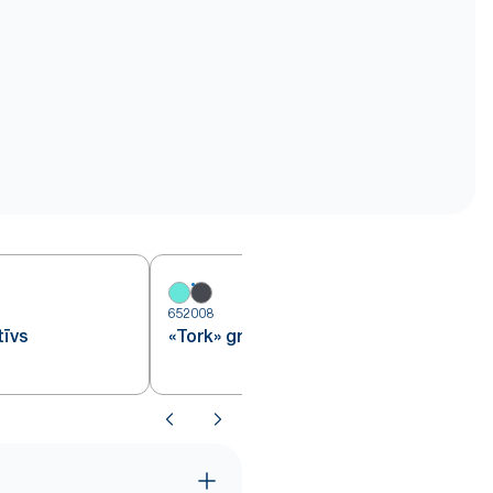
652008
6
tīvs
«Tork» grīdas statīvs