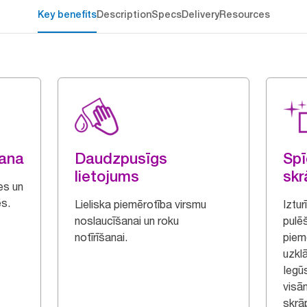
Key benefits
Description
Specs
Delivery
Resources
šana
Daudzpusīgs
Sp
lietojums
sk
es un
ēs.
Lieliska piemērotība virsmu
Iztu
noslaucīšanai un roku
pulēš
notīrīšanai.
piem
uzkl
Iegū
visā
skrā