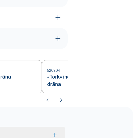
520304
5
drāna
«Tork» industriālā tīrīšanas
drāna