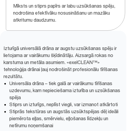
Mīksts un stiprs papīrs ar labu uzsūkšanas spēju,
nodrošina efektīvāku nosusināšanu un mazāku
atkritumu daudzumu.
Izturīgā universālā drāna ar augstu uzsūkšanas spēju ir
lietojama ar vairākumu šķīdinātāju. Aizsargā rokas no
karstuma un metāla asumiem. «exelCLEAN™»
tehnoloģija drānai ļauj nodrošināt profesionālu tīrīšanas
rezultātu.
Universāla drāna – tiek galā ar vairākumu tīrīšanas
uzdevumu, kam nepieciešama izturība un uzsūkšanas
spēja
Stiprs un izturīgs, neplīst viegli, var izmanot atkārtoti
Stiprās tekstūras un augstās uzsūktspējas dēļ ideāli
piemērota eļļas, smērvielu, eļļošanas līdzekļu un
netīrumu noņemšanai