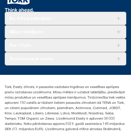
ar pārtiku.
*
Pamatojas uz 2021. gada aprīlī «Essity» veikto un trešās puses
veica Zviedrijas pētniecības institūts «Swerea». Nomas
pārbaudīto aprites cikla izvērtējumu. Emisiju samazināšana,
«Tork Easy Handling®» ergonomisks iepakojums
tekstilizstrādājumi, kokvilnas lupatas un dažādas lupatas tika
salīdzinot ar klāstu 2011. gadā.
salīdzinātas ar «Tork» augstas izturības tīrīšanas drānām.
vieglākai nešanai, atvēršanai un likvidēšanai
Ko mēs piedāvājam
**
Attēlo «Tork exelCLEAN» Eiropas papildinājumu klāstu vienai
**
Salīdzinot ar iepriekšējo versiju; aprēķināts uz izstrādājuma
Par 35% samazina uzkopšanai vajadzīgo laiku,
loksnei. Pamatojas uz trešās puses pārskatītu aprites cikla
mārciņu/kg/tonnu, 2021. gads.
Risinājumiem
*
salīdzinot ar lupatām.
Mūsu risinājumi
izvērtējumu (ACI), kas attiecas uz visiem papildinājuma
Ilgtspēja
produktu kvalitātes līmeņiem. Tā kā šie dati ir sistēmas vidējie
Tork Clean Care
*
Tork Vision Uzkopšana
rādītāji, tie nav paredzēti izmantošanai pārskatos par oglekli
Panel test conducted by Swerea Research Institute, Sweden,
Par «Tork»
attiecībā uz konkrētiem izstrādājumiem un patēriņu.
2014. Rental cloths, cotton rags and mixed rags were
AD-a-Glance
compared to Tork Heavy-Duty Cleaning Cloths
Par mums
Sazinieties ar mums
Veiksmīgas pieredzes stāsti
torklv@essity.com
+371 29141799
+371 292 73368
Tork, Essity zīmols, ir pasaules vadošais higiēnas un veselības aprūpes
Atrast izplatītāju
preču ražošanas uzņēmums. Mūsu mērķis ir uzlabot labklājību, piedāvājot
Ulbrokas street 19A
mūsu produktus un veselības aprūpes risinājumus. Tirdzniecība tiek veikta
Riga, Latvija
aptuveni 150 valstīs ar tādiem lieliem pasaules zīmoliem kā TENA un Tork,
LV-1028
un citiem populāriem zīmoliem, piemēram, Actimove, Cutimed, JOBST,
Knix, Leukoplast, Libero, Libresse, Lotus, Modibodi, Nosotras, Saba,
Tempo, TOM Organic un Zewa. Uzņēmumā Essity ir aptuveni 36 000
darbinieku. Neto pārdošanas apjoms 2024. gadā sasniedza 146 miljardus
SEK (13 miljardus EUR). Uzņēmuma galvenā mītne atrodas Stokholmā,