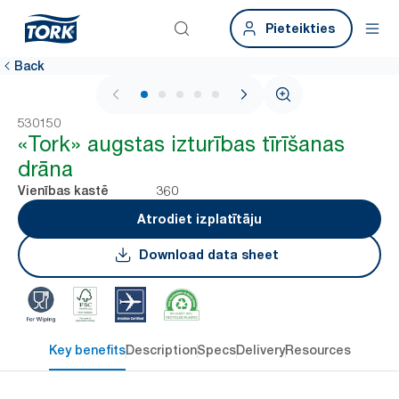
Pieteikties
Back
1 / 6
530150
«Tork» augstas izturības tīrīšanas
drāna
360
Vienības kastē
Atrodiet izplatītāju
Download data sheet
Key benefits
Description
Specs
Delivery
Resources