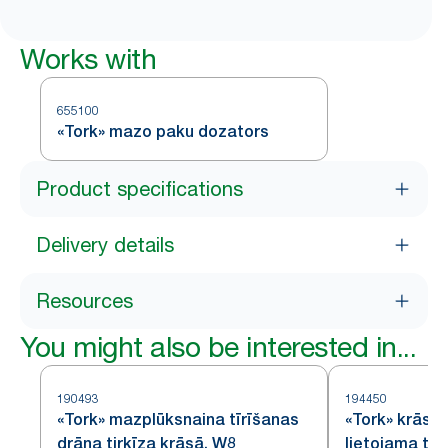
Works with
655100
«Tork» mazo paku dozators
Product specifications
Delivery details
Resources
You might also be interested in...
190493
194450
«Tork» mazplūksnaina tīrīšanas
«Tork» krāsain
drāna tirkīza krāsā, W8
lietojama tīr