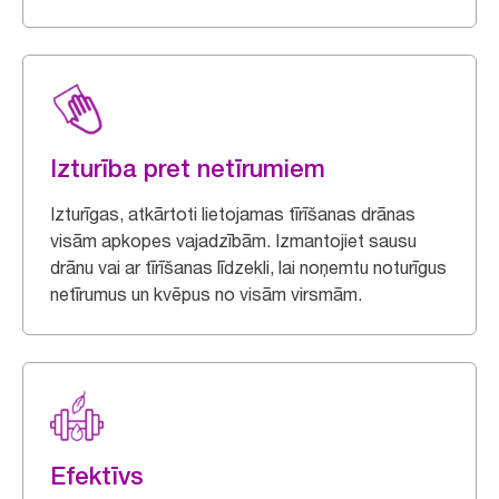
Izturība pret netīrumiem
Izturīgas, atkārtoti lietojamas tīrīšanas drānas
visām apkopes vajadzībām. Izmantojiet sausu
drānu vai ar tīrīšanas līdzekli, lai noņemtu noturīgus
netīrumus un kvēpus no visām virsmām.
Efektīvs