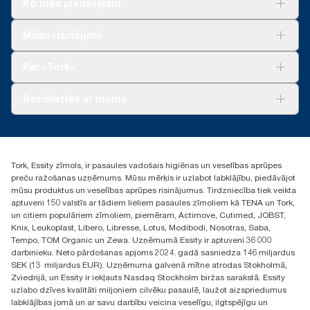
Ko mēs piedāvājam
sertificēts produkts: www.climate-id.com/en-gb/9VIUDN
**
Risinājumiem
Attēlo Tork Xpressnap Fit® Eiropas papildinājumu klāstu vienā
Mūsu risinājumi
lietotāja gadījumā. Pamatojas uz trešās puses pārskatītu aprites
Ilgtspēja
cikla izvērtējumu (ACI), kas attiecas uz visiem papildinājuma
Tork Clean Care
Tork Vision Uzkopšana
Par «Tork»
produktu kvalitātes līmeņiem apvienojumā ar patēriņa datiem.
AD-a-Glance
Tā kā šie dati ir sistēmas vidējie rādītāji, tie nav lietojami oglekļa
pēdas ziņošanas mērķiem attiecībā uz konkrētiem
Par mums
Sazinieties ar mums
izstrādājumiem un patēriņu.
Veiksmīgas pieredzes stāsti
torklv@essity.com
+371 29141799
+371 292 73368
Tork, Essity zīmols, ir pasaules vadošais higiēnas un veselības aprūpes
Atrast izplatītāju
preču ražošanas uzņēmums. Mūsu mērķis ir uzlabot labklājību, piedāvājot
Ulbrokas street 19A
mūsu produktus un veselības aprūpes risinājumus. Tirdzniecība tiek veikta
Riga, Latvija
aptuveni 150 valstīs ar tādiem lieliem pasaules zīmoliem kā TENA un Tork,
LV-1028
un citiem populāriem zīmoliem, piemēram, Actimove, Cutimed, JOBST,
Knix, Leukoplast, Libero, Libresse, Lotus, Modibodi, Nosotras, Saba,
Tempo, TOM Organic un Zewa. Uzņēmumā Essity ir aptuveni 36 000
darbinieku. Neto pārdošanas apjoms 2024. gadā sasniedza 146 miljardus
SEK (13 miljardus EUR). Uzņēmuma galvenā mītne atrodas Stokholmā,
Zviedrijā, un Essity ir iekļauts Nasdaq Stockholm biržas sarakstā. Essity
uzlabo dzīves kvalitāti miljoniem cilvēku pasaulē, laužot aizspriedumus
labklājības jomā un ar savu darbību veicina veselīgu, ilgtspējīgu un