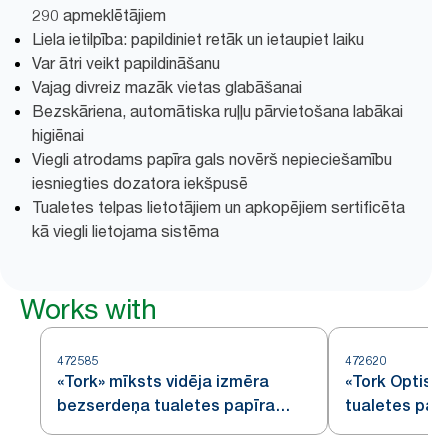
290 apmeklētājiem
Liela ietilpība: papildiniet retāk un ietaupiet laiku
Var ātri veikt papildināšanu
Vajag divreiz mazāk vietas glabāšanai
Bezskāriena, automātiska ruļļu pārvietošana labākai
higiēnai
Viegli atrodams papīra gals novērš nepieciešamību
iesniegties dozatora iekšpusē
Tualetes telpas lietotājiem un apkopējiem sertificēta
kā viegli lietojama sistēma
Works with
472585
472620
«Tork» mīksts vidēja izmēra
«Tork Optise
bezserdeņa tualetes papīra
tualetes pap
rullis, «Premium», 2 kārtas