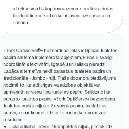
«Tork Vision Uzkopšana» izmanto reāllaika datus,
lai identificētu, kad un kur ir jāveic uzkopšana un
tīrīšana
«Tork OptiServe®» bezserdeņa lielas ietilpības tualetes
papīra sistēma ir piemērota objektiem, kuros ir svarīgi
nodrošināt efektivitāti, ilgtspēju un lielisku pieredzi.
Labāka alternatīva nekā parastais tualetes papīrs un
tradicionālie «Jumbo» ruļļi. Plašs dozatoru piedāvājums
nozīmē to, ka atšķirīgas vajadzības objektā var
apmierināt ar viena tipa tualetes papīru. Salīdzinot ar
parasto tualetes papīru, «Tork OptiServe» bezserdeņa
tualetes papīra ruļļos ir 3x vairāk papīra, turklāt nav
serdeņa un ietinamā, līdz ar to rodas krietni mazāk
atkritumu
Liela ietilpība: ietver 2 kompaktus ruļļus, pietiek līdz