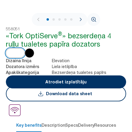
1 / 5
558051
®
«Tork OptiServe
» bezserdeņa 4
ruļļu tualetes papīra dozators
Elevation
Dizaina līnija
Liela ietilpība
Dozatora izmērs
Bezserdeņa tualetes papīrs
Apakškategorija
Atrodiet izplatītāju
Download data sheet
Key benefits
Description
Specs
Delivery
Resources