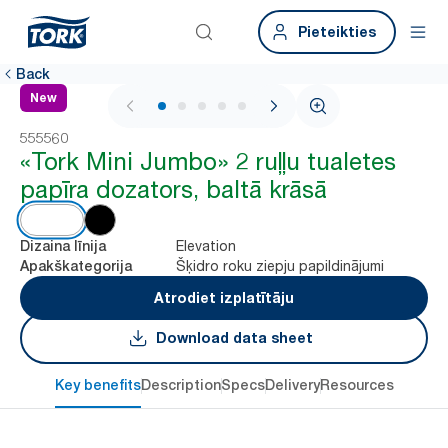
Pieteikties
Back
New
1 / 5
555560
«Tork Mini Jumbo» 2 ruļļu tualetes
papīra dozators, baltā krāsā
Elevation
Dizaina līnija
Šķidro roku ziepju papildinājumi
Apakškategorija
Atrodiet izplatītāju
Download data sheet
Key benefits
Description
Specs
Delivery
Resources