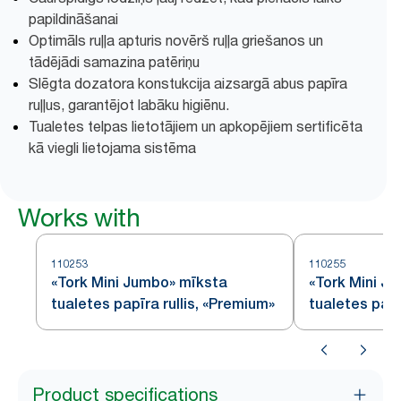
papildināšanai
Optimāls ruļļa apturis novērš ruļļa griešanos un
tādējādi samazina patēriņu
Slēgta dozatora konstukcija aizsargā abus papīra
ruļļus, garantējot labāku higiēnu.
Tualetes telpas lietotājiem un apkopējiem sertificēta
kā viegli lietojama sistēma
Works with
110253
110255
«Tork Mini Jumbo» mīksta
«Tork Mini J
tualetes papīra rullis, «Premium»
tualetes papīr
«Premium» – 
Product specifications