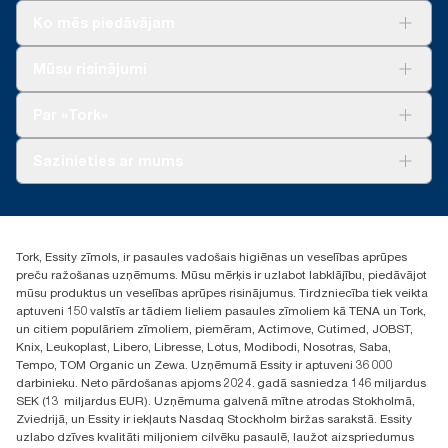
Ko mēs piedāvājam
Risinājumiem
Mūsu risinājumi
Ilgtspēja
Tork Clean Care
Tork Vision Uzkopšana
Par «Tork»
AD-a-Glance
Par mums
Sazinieties ar mums
Veiksmīgas pieredzes stāsti
torklv@essity.com
+371 29141799
+371 292 73368
Tork, Essity zīmols, ir pasaules vadošais higiēnas un veselības aprūpes
Atrast izplatītāju
preču ražošanas uzņēmums. Mūsu mērķis ir uzlabot labklājību, piedāvājot
Ulbrokas street 19A
mūsu produktus un veselības aprūpes risinājumus. Tirdzniecība tiek veikta
Riga, Latvija
aptuveni 150 valstīs ar tādiem lieliem pasaules zīmoliem kā TENA un Tork,
LV-1028
un citiem populāriem zīmoliem, piemēram, Actimove, Cutimed, JOBST,
Knix, Leukoplast, Libero, Libresse, Lotus, Modibodi, Nosotras, Saba,
Tempo, TOM Organic un Zewa. Uzņēmumā Essity ir aptuveni 36 000
darbinieku. Neto pārdošanas apjoms 2024. gadā sasniedza 146 miljardus
SEK (13 miljardus EUR). Uzņēmuma galvenā mītne atrodas Stokholmā,
Zviedrijā, un Essity ir iekļauts Nasdaq Stockholm biržas sarakstā. Essity
uzlabo dzīves kvalitāti miljoniem cilvēku pasaulē, laužot aizspriedumus