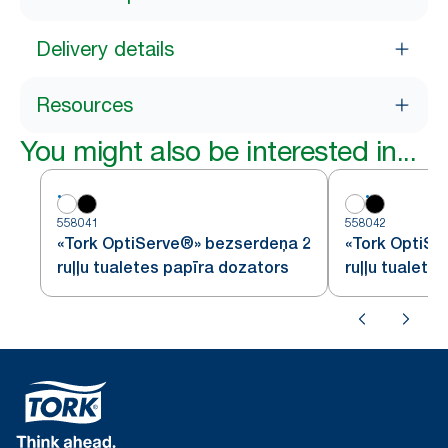
Delivery details
Resources
You might also be interested in...
558041
558042
«Tork OptiServe®» bezserdeņa 2
«Tork OptiSe
ruļļu tualetes papīra dozators
ruļļu tualete