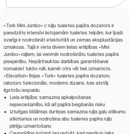
«Tork Mini Jumbo» 2 ruļļu tualetes papīra dozators ir
paredzēts intensīvi lietojamām tualetes telpām, kur īpaši
svarīgi ir nodrošināt efektivitāti un zemas ekspluatācijas
izmaksas. Tajā ir vieta diviem lielas ietilpības «Mini
Jumbo» ruļļiem, lai vienmēr nodrošinātu tualetes papīra
pieejamību. Nepārtrauktas darbības garantēšanai
nomainiet tukšo rulli, kamēr otrs vēl tiek izmantots.
«Elevation» līnijas «Tork» tualetes papīra dozatoru
raksturo funkcionāls, moderns dizains, kas atstāj
ilgstošu iespaidu.
Liela ietilpība: samazina apkalpošanas
nepieciešamību, kā arī papīra beigšanās risku
Izturīgas bīdāmas durtiņas samazina ruļļa galu atlikumu
atkritumus un nodrošina abu tualetes papīra ruļļu
pilnīgu izmantošanu
Caurspīdīgs lodziņš ļauj redzēt, kad pienācis laiks