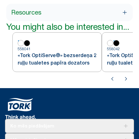
Resources
You might also be interested in...
558041
558042
«Tork OptiServe®» bezserdeņa 2
«Tork OptiSe
ruļļu tualetes papīra dozators
ruļļu tualete
Ko mēs piedāvājam
Risinājumiem