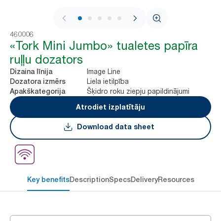
1 / 8
460006
«Tork Mini Jumbo» tualetes papīra
ruļļu dozators
Image Line
Dizaina līnija
Liela ietilpība
Dozatora izmērs
Šķidro roku ziepju papildinājumi
Apakškategorija
Atrodiet izplatītāju
Download data sheet
Key benefits
Description
Specs
Delivery
Resources