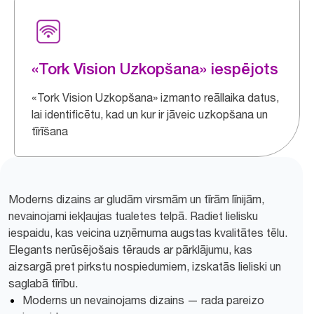
«Tork Vision Uzkopšana» iespējots
«Tork Vision Uzkopšana» izmanto reāllaika datus,
lai identificētu, kad un kur ir jāveic uzkopšana un
tīrīšana
Moderns dizains ar gludām virsmām un tīrām līnijām,
nevainojami iekļaujas tualetes telpā. Radiet lielisku
iespaidu, kas veicina uzņēmuma augstas kvalitātes tēlu.
Elegants nerūsējošais tērauds ar pārklājumu, kas
aizsargā pret pirkstu nospiedumiem, izskatās lieliski un
saglabā tīrību.
Moderns un nevainojams dizains — rada pareizo