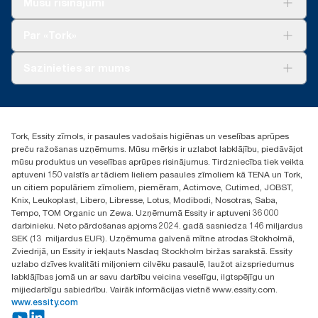
Mūsu risinājumi
Ilgtspēja
Tork Clean Care
Tork Vision Uzkopšana
Par «Tork»
AD-a-Glance
Par mums
Sazinieties ar mums
Veiksmīgas pieredzes stāsti
torklv@essity.com
+371 29141799
+371 292 73368
Tork, Essity zīmols, ir pasaules vadošais higiēnas un veselības aprūpes
Atrast izplatītāju
preču ražošanas uzņēmums. Mūsu mērķis ir uzlabot labklājību, piedāvājot
Ulbrokas street 19A
mūsu produktus un veselības aprūpes risinājumus. Tirdzniecība tiek veikta
Riga, Latvija
aptuveni 150 valstīs ar tādiem lieliem pasaules zīmoliem kā TENA un Tork,
LV-1028
un citiem populāriem zīmoliem, piemēram, Actimove, Cutimed, JOBST,
Knix, Leukoplast, Libero, Libresse, Lotus, Modibodi, Nosotras, Saba,
Tempo, TOM Organic un Zewa. Uzņēmumā Essity ir aptuveni 36 000
darbinieku. Neto pārdošanas apjoms 2024. gadā sasniedza 146 miljardus
SEK (13 miljardus EUR). Uzņēmuma galvenā mītne atrodas Stokholmā,
Zviedrijā, un Essity ir iekļauts Nasdaq Stockholm biržas sarakstā. Essity
uzlabo dzīves kvalitāti miljoniem cilvēku pasaulē, laužot aizspriedumus
labklājības jomā un ar savu darbību veicina veselīgu, ilgtspējīgu un
mijiedarbīgu sabiedrību. Vairāk informācijas vietnē www.essity.com.
www.essity.com