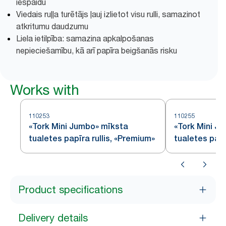
iespaidu
Viedais ruļļa turētājs ļauj izlietot visu rulli, samazinot
atkritumu daudzumu
Liela ietilpība: samazina apkalpošanas
nepieciešamību, kā arī papīra beigšanās risku
Works with
110253
110255
«Tork Mini Jumbo» mīksta
«Tork Mini J
tualetes papīra rullis, «Premium»
tualetes papīr
«Premium» – 
Product specifications
Delivery details