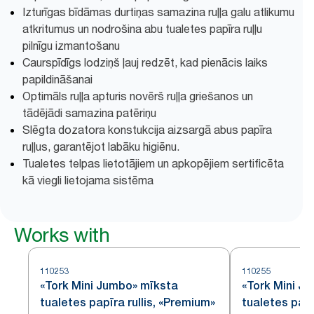
Izturīgas bīdāmas durtiņas samazina ruļļa galu atlikumu
atkritumus un nodrošina abu tualetes papīra ruļļu
pilnīgu izmantošanu
Caurspīdīgs lodziņš ļauj redzēt, kad pienācis laiks
papildināšanai
Optimāls ruļļa apturis novērš ruļļa griešanos un
tādējādi samazina patēriņu
Slēgta dozatora konstukcija aizsargā abus papīra
ruļļus, garantējot labāku higiēnu.
Tualetes telpas lietotājiem un apkopējiem sertificēta
kā viegli lietojama sistēma
Works with
110253
110255
«Tork Mini Jumbo» mīksta
«Tork Mini J
tualetes papīra rullis, «Premium»
tualetes papīr