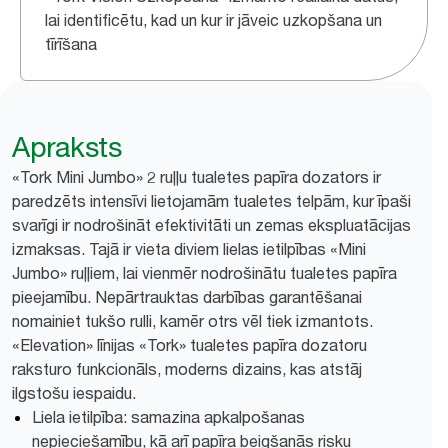
lai identificētu, kad un kur ir jāveic uzkopšana un
tīrīšana
Apraksts
«Tork Mini Jumbo» 2 ruļļu tualetes papīra dozators ir
paredzēts intensīvi lietojamām tualetes telpām, kur īpaši
svarīgi ir nodrošināt efektivitāti un zemas ekspluatācijas
izmaksas. Tajā ir vieta diviem lielas ietilpības «Mini
Jumbo» ruļļiem, lai vienmēr nodrošinātu tualetes papīra
pieejamību. Nepārtrauktas darbības garantēšanai
nomainiet tukšo rulli, kamēr otrs vēl tiek izmantots.
«Elevation» līnijas «Tork» tualetes papīra dozatoru
raksturo funkcionāls, moderns dizains, kas atstāj
ilgstošu iespaidu.
Liela ietilpība: samazina apkalpošanas
nepieciešamību, kā arī papīra beigšanās risku