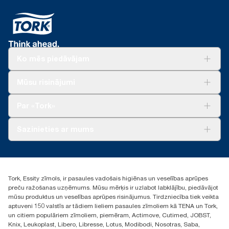
Ko mēs piedāvājam
Risinājumiem
Mūsu risinājumi
Ilgtspēja
Tork Clean Care
Tork Vision Uzkopšana
Par «Tork»
AD-a-Glance
Par mums
Sazinieties ar mums
Veiksmīgas pieredzes stāsti
torklv@essity.com
+371 29141799
+371 292 73368
Tork, Essity zīmols, ir pasaules vadošais higiēnas un veselības aprūpes
Atrast izplatītāju
preču ražošanas uzņēmums. Mūsu mērķis ir uzlabot labklājību, piedāvājot
Ulbrokas street 19A
mūsu produktus un veselības aprūpes risinājumus. Tirdzniecība tiek veikta
Riga, Latvija
aptuveni 150 valstīs ar tādiem lieliem pasaules zīmoliem kā TENA un Tork,
LV-1028
un citiem populāriem zīmoliem, piemēram, Actimove, Cutimed, JOBST,
Knix, Leukoplast, Libero, Libresse, Lotus, Modibodi, Nosotras, Saba,