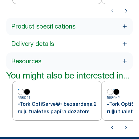
«Premium» – 
Product specifications
Delivery details
Resources
You might also be interested in...
558041
558042
«Tork OptiServe®» bezserdeņa 2
«Tork OptiSe
ruļļu tualetes papīra dozators
ruļļu tualete