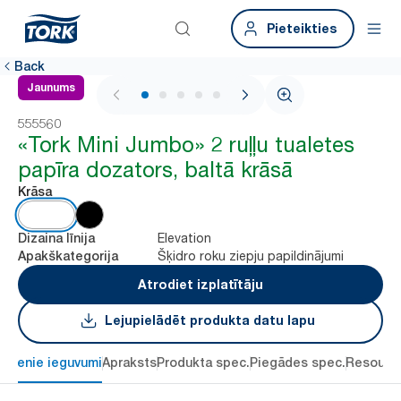
Pieteikties
Back
Jaunums
1 / 5
555560
«Tork Mini Jumbo» 2 ruļļu tualetes
papīra dozators, baltā krāsā
Krāsa
Elevation
Dizaina līnija
Šķidro roku ziepju papildinājumi
Apakškategorija
Atrodiet izplatītāju
Lejupielādēt produkta datu lapu
alvenie ieguvumi
Apraksts
Produkta spec.
Piegādes spec.
Resourc