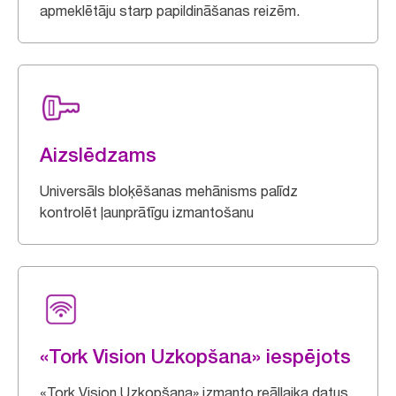
apmeklētāju starp papildināšanas reizēm.
Aizslēdzams
Universāls bloķēšanas mehānisms palīdz
kontrolēt ļaunprātīgu izmantošanu
«Tork Vision Uzkopšana» iespējots
«Tork Vision Uzkopšana» izmanto reāllaika datus,