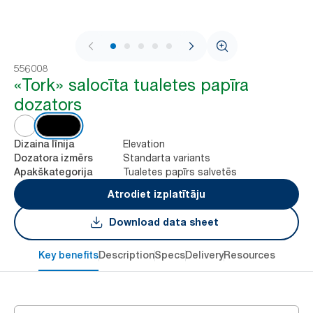
1 / 7
556008
«Tork» salocīta tualetes papīra
dozators
Elevation
Dizaina līnija
Standarta variants
Dozatora izmērs
Tualetes papīrs salvetēs
Apakškategorija
Atrodiet izplatītāju
Download data sheet
Key benefits
Description
Specs
Delivery
Resources