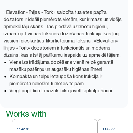
«Elevation» līnijas «Tork» salocīta tualetes papīra
dozators ir ideāli piemērots vietām, kur ir mazs un vidējs
apmeklētāju skaits. Tas piedāvā uzlabotu higiēnu,
izmantojot vienas loksnes dozēšanas funkciju, kas ļauj
viesiem pieskarties tikai lietojamai loksnei. «Elevation»
līnijas «Tork» dozatoriem ir funkcionāls un moderns
dizains, kas atstāj patīkamu iespaidu uz apmeklētājiem.
Viena izstrādājuma dozēšana vienā reizē garantē
mazāku patēriņu un augstāku higiēnas līmeni
Kompakta un telpu ietaupoša konstrukcija ir
piemērota nelielām tualetes telpām
Viegli papildināt: mazāk laika jāveltī apkalpošanai
Works with
114276
114277