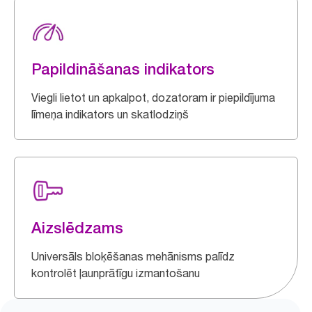
Papildināšanas indikators
Viegli lietot un apkalpot, dozatoram ir piepildījuma
līmeņa indikators un skatlodziņš
Aizslēdzams
Universāls bloķēšanas mehānisms palīdz
kontrolēt ļaunprātīgu izmantošanu