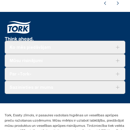
Ko mēs piedāvājam
Risinājumiem
Mūsu risinājumi
Ilgtspēja
Tork Clean Care
Tork Vision Uzkopšana
Par «Tork»
AD-a-Glance
Par mums
Sazinieties ar mums
Veiksmīgas pieredzes stāsti
torklv@essity.com
+371 29141799
+371 292 73368
Tork, Essity zīmols, ir pasaules vadošais higiēnas un veselības aprūpes
Atrast izplatītāju
preču ražošanas uzņēmums. Mūsu mērķis ir uzlabot labklājību, piedāvājot
Ulbrokas street 19A
mūsu produktus un veselības aprūpes risinājumus. Tirdzniecība tiek veikta
Riga, Latvija