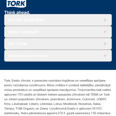
122170 (FR), salīdzinot iepakojuma svaru, kas iekļauj serdeņus
un divas kārtas plastmasas iepakojuma
*
Ir pieejami tikai izstrādājumu numuriem 558040 un 558048. No
2023. gada maija ir spēkā attiecībā uz Eiropā (izņemot Franciju)
pārdotajiem vai nomātajiem dozatoriem. «ClimatePartner»
Ko mēs piedāvājam
sertificēts produkts: www.climate-id.com/en-gb/9VIUDN
**
Risinājumiem
Attēlo Tork Xpressnap Fit® Eiropas papildinājumu klāstu vienā
Mūsu risinājumi
lietotāja gadījumā. Pamatojas uz trešās puses pārskatītu aprites
Ilgtspēja
cikla izvērtējumu (ACI), kas attiecas uz visiem papildinājuma
Tork Clean Care
Tork Vision Uzkopšana
Par «Tork»
produktu kvalitātes līmeņiem apvienojumā ar patēriņa datiem.
AD-a-Glance
Tā kā šie dati ir sistēmas vidējie rādītāji, tie nav lietojami oglekļa
pēdas ziņošanas mērķiem attiecībā uz konkrētiem
Par mums
Sazinieties ar mums
izstrādājumiem un patēriņu.
Veiksmīgas pieredzes stāsti
torklv@essity.com
+371 29141799
+371 292 73368
Tork, Essity zīmols, ir pasaules vadošais higiēnas un veselības aprūpes
Atrast izplatītāju
preču ražošanas uzņēmums. Mūsu mērķis ir uzlabot labklājību, piedāvājot
Ulbrokas street 19A
mūsu produktus un veselības aprūpes risinājumus. Tirdzniecība tiek veikta
Riga, Latvija
aptuveni 150 valstīs ar tādiem lieliem pasaules zīmoliem kā TENA un Tork,
LV-1028
un citiem populāriem zīmoliem, piemēram, Actimove, Cutimed, JOBST,
Knix, Leukoplast, Libero, Libresse, Lotus, Modibodi, Nosotras, Saba,
Tempo, TOM Organic un Zewa. Uzņēmumā Essity ir aptuveni 36 000
darbinieku. Neto pārdošanas apjoms 2024. gadā sasniedza 146 miljardus