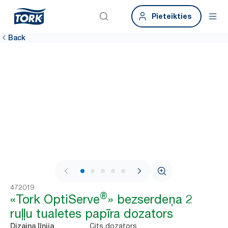
Pieteikties
Back
1 / 5
472019
®
«Tork OptiServe
» bezserdeņa 2
ruļļu tualetes papīra dozators
Cits dozators
Dizaina līnija