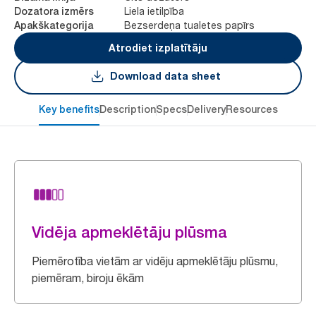
Liela ietilpība
Dozatora izmērs
Bezserdeņa tualetes papīrs
Apakškategorija
Atrodiet izplatītāju
Download data sheet
Key benefits
Description
Specs
Delivery
Resources
Vidēja apmeklētāju plūsma
Piemērotība vietām ar vidēju apmeklētāju plūsmu,
piemēram, biroju ēkām