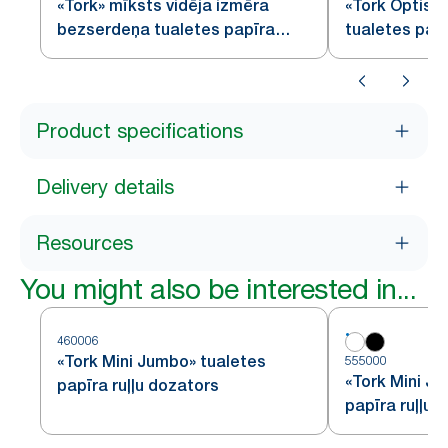
«Tork» mīksts vidēja izmēra
«Tork Optise
bezserdeņa tualetes papīra
tualetes pap
rullis, «Premium», 2 kārtas
Product specifications
Delivery details
Resources
You might also be interested in...
460006
«Tork Mini Jumbo» tualetes
555000
«Tork Mini J
papīra ruļļu dozators
papīra ruļļu 