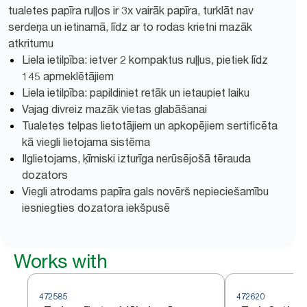
tualetes papīra ruļļos ir 3x vairāk papīra, turklāt nav
serdeņa un ietinamā, līdz ar to rodas krietni mazāk
atkritumu
Liela ietilpība: ietver 2 kompaktus ruļļus, pietiek līdz
145 apmeklētājiem
Liela ietilpība: papildiniet retāk un ietaupiet laiku
Vajag divreiz mazāk vietas glabāšanai
Tualetes telpas lietotājiem un apkopējiem sertificēta
kā viegli lietojama sistēma
Ilglietojams, ķīmiski izturīga nerūsējošā tērauda
dozators
Viegli atrodams papīra gals novērš nepieciešamību
iesniegties dozatora iekšpusē
Works with
472585
472620