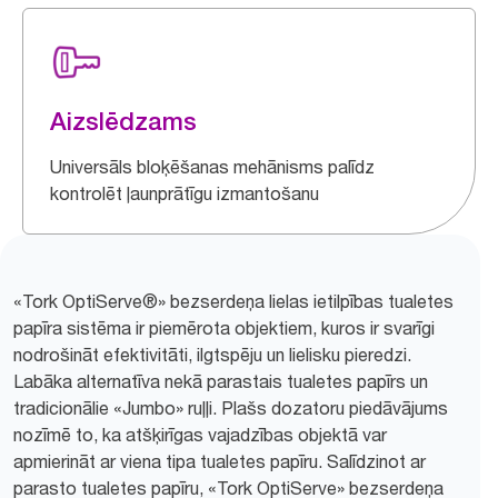
Aizslēdzams
Universāls bloķēšanas mehānisms palīdz
kontrolēt ļaunprātīgu izmantošanu
«Tork OptiServe®» bezserdeņa lielas ietilpības tualetes
papīra sistēma ir piemērota objektiem, kuros ir svarīgi
nodrošināt efektivitāti, ilgtspēju un lielisku pieredzi.
Labāka alternatīva nekā parastais tualetes papīrs un
tradicionālie «Jumbo» ruļļi. Plašs dozatoru piedāvājums
nozīmē to, ka atšķirīgas vajadzības objektā var
apmierināt ar viena tipa tualetes papīru. Salīdzinot ar
parasto tualetes papīru, «Tork OptiServe» bezserdeņa