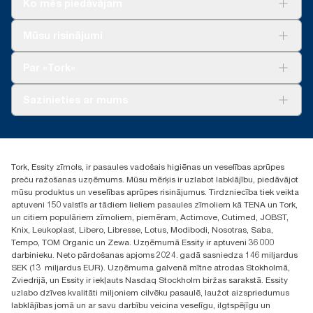
Ko mēs piedāvājam
sertificēts produkts: www.climate-id.com/en-gb/9VIUDN
**
Risinājumiem
Attēlo Tork Xpressnap Fit® Eiropas papildinājumu klāstu vienā
Mūsu risinājumi
lietotāja gadījumā. Pamatojas uz trešās puses pārskatītu aprites
Ilgtspēja
cikla izvērtējumu (ACI), kas attiecas uz visiem papildinājuma
Tork Clean Care
Tork Vision Uzkopšana
Par «Tork»
produktu kvalitātes līmeņiem apvienojumā ar patēriņa datiem.
AD-a-Glance
Tā kā šie dati ir sistēmas vidējie rādītāji, tie nav lietojami oglekļa
pēdas ziņošanas mērķiem attiecībā uz konkrētiem
Par mums
Sazinieties ar mums
izstrādājumiem un patēriņu.
Veiksmīgas pieredzes stāsti
torklv@essity.com
+371 29141799
+371 292 73368
Tork, Essity zīmols, ir pasaules vadošais higiēnas un veselības aprūpes
Atrast izplatītāju
preču ražošanas uzņēmums. Mūsu mērķis ir uzlabot labklājību, piedāvājot
Ulbrokas street 19A
mūsu produktus un veselības aprūpes risinājumus. Tirdzniecība tiek veikta
Riga, Latvija
aptuveni 150 valstīs ar tādiem lieliem pasaules zīmoliem kā TENA un Tork,
LV-1028
un citiem populāriem zīmoliem, piemēram, Actimove, Cutimed, JOBST,
Knix, Leukoplast, Libero, Libresse, Lotus, Modibodi, Nosotras, Saba,
Tempo, TOM Organic un Zewa. Uzņēmumā Essity ir aptuveni 36 000
darbinieku. Neto pārdošanas apjoms 2024. gadā sasniedza 146 miljardus
SEK (13 miljardus EUR). Uzņēmuma galvenā mītne atrodas Stokholmā,
Zviedrijā, un Essity ir iekļauts Nasdaq Stockholm biržas sarakstā. Essity
uzlabo dzīves kvalitāti miljoniem cilvēku pasaulē, laužot aizspriedumus
labklājības jomā un ar savu darbību veicina veselīgu, ilgtspējīgu un