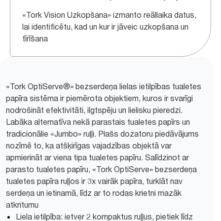
«Tork Vision Uzkopšana» izmanto reāllaika datus,
lai identificētu, kad un kur ir jāveic uzkopšana un
tīrīšana
«Tork OptiServe®» bezserdeņa lielas ietilpības tualetes
papīra sistēma ir piemērota objektiem, kuros ir svarīgi
nodrošināt efektivitāti, ilgtspēju un lielisku pieredzi.
Labāka alternatīva nekā parastais tualetes papīrs un
tradicionālie «Jumbo» ruļļi. Plašs dozatoru piedāvājums
nozīmē to, ka atšķirīgas vajadzības objektā var
apmierināt ar viena tipa tualetes papīru. Salīdzinot ar
parasto tualetes papīru, «Tork OptiServe» bezserdeņa
tualetes papīra ruļļos ir 3x vairāk papīra, turklāt nav
serdeņa un ietinamā, līdz ar to rodas krietni mazāk
atkritumu
Liela ietilpība: ietver 2 kompaktus ruļļus, pietiek līdz