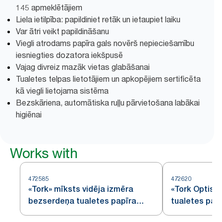
145 apmeklētājiem
Liela ietilpība: papildiniet retāk un ietaupiet laiku
Var ātri veikt papildināšanu
Viegli atrodams papīra gals novērš nepieciešamību
iesniegties dozatora iekšpusē
Vajag divreiz mazāk vietas glabāšanai
Tualetes telpas lietotājiem un apkopējiem sertificēta
kā viegli lietojama sistēma
Bezskāriena, automātiska ruļļu pārvietošana labākai
higiēnai
Works with
472585
472620
«Tork» mīksts vidēja izmēra
«Tork Optise
bezserdeņa tualetes papīra
tualetes pap
rullis, «Premium», 2 kārtas