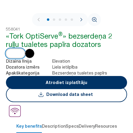
1 / 6
558041
®
«Tork OptiServe
» bezserdeņa 2
ruļļu tualetes papīra dozators
Elevation
Dizaina līnija
Liela ietilpība
Dozatora izmērs
Bezserdeņa tualetes papīrs
Apakškategorija
Atrodiet izplatītāju
Download data sheet
Key benefits
Description
Specs
Delivery
Resources