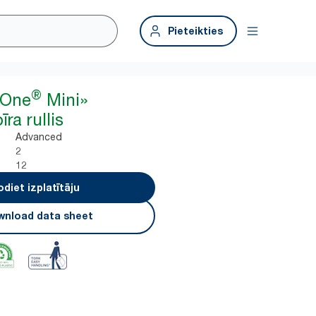
Pieteikties
®
tOne
Mini»
ra rullis
Advanced
2
12
odiet izplatītāju
nload data sheet