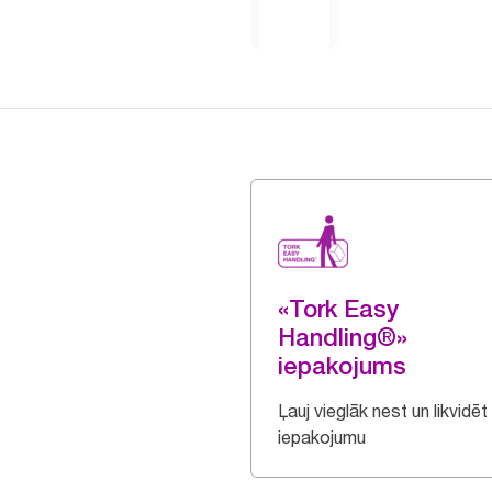
«Tork Easy
Handling®»
iepakojums
Ļauj vieglāk nest un likvidēt
iepakojumu