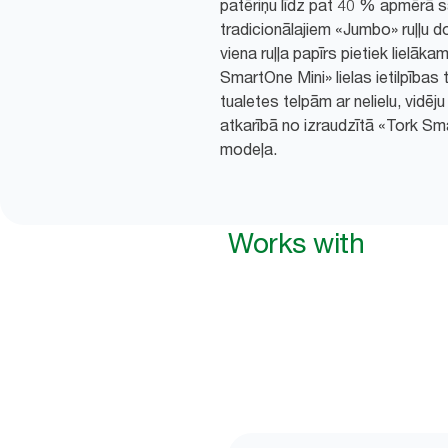
patēriņu līdz pat 40 % apmērā s
tradicionālajiem «Jumbo» ruļļu 
viena ruļļa papīrs pietiek lielāk
SmartOne Mini» lielas ietilpības t
tualetes telpām ar nelielu, vidēju
atkarībā no izraudzītā «Tork S
modeļa.
Works with