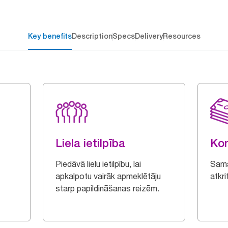
Key benefits
Description
Specs
Delivery
Resources
Liela ietilpība
Kon
Piedāvā lielu ietilpību, lai
Sama
apkalpotu vairāk apmeklētāju
atkr
starp papildināšanas reizēm.