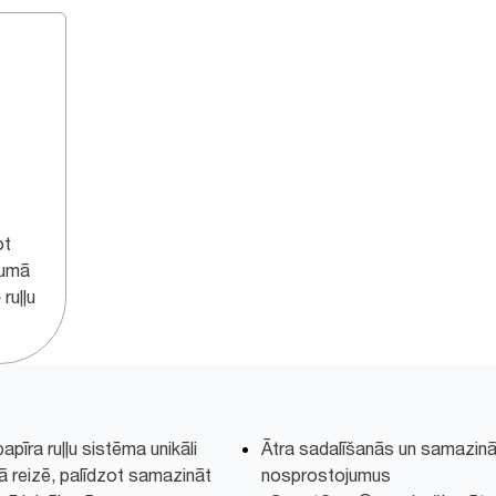
ot
jumā
ruļļu
pīra ruļļu sistēma unikāli
Ātra sadalīšanās un samazināt
nā reizē, palīdzot samazināt
nosprostojumus