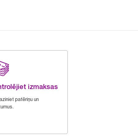
trolējiet izmaksas
ziniet patēriņu un
itumus.