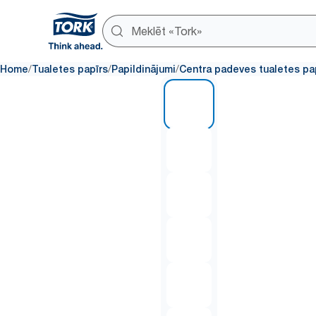
/
/
/
Home
Tualetes papīrs
Papildinājumi
Centra padeves tualetes pap
1 of 7