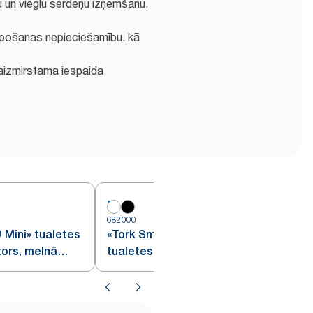
un vieglu serdeņu izņemšanu,
alpošanas nepieciešamību, kā
eaizmirstama iespaida
682000
6
Mini» tualetes
«Tork SmartOne® Twin Mini»
tors, melnā
tualetes papīra ruļļu dozators,
baltā krāsā