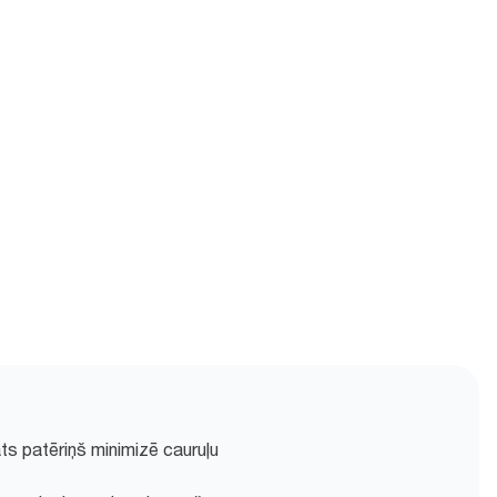
s patēriņš minimizē cauruļu