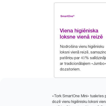
Viena higiēniska
loksne vienā reizē
Nodrošina vienu higiēnisku
loksni vienā reizē, samazin
patēriņu par 40% salīdzinā
ar tradicionālajiem «Jumbo» 
dozatoriem.
«Tork SmartOne Mini» tualetes pa
dozē vienu higiēnisku loksni vie