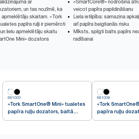
alīdzinājumā ar
«SmartCore®» nodrošina ātru 
dozatoriem, un tas nozīmē, ka
veicot papīra papildināšanu
am apmeklētāju skaitam. «Tork
Liela ietilpība: samazina apk
ualetes papīra ruļļi ir piemēroti
arī papīra beigšanās risku
 un lielu apmeklētāju skaitu
Mīksts, spilgti balts papīrs n
martOne Mini» dozatora
radīšanai
681000
681008
«Tork SmartOne® Mini» tualetes
«Tork SmartOne® 
papīra ruļļu dozators, baltā
papīra ruļļu doza
krāsā
krāsā