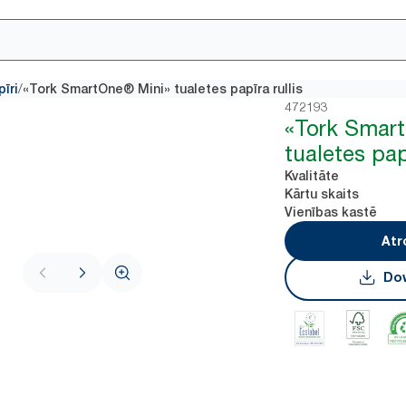
/
īri
«Tork SmartOne® Mini» tualetes papīra rullis
472193
«Tork Smar
tualetes papī
Kvalitāte
Kārtu skaits
Vienības kastē
Atr
Dow