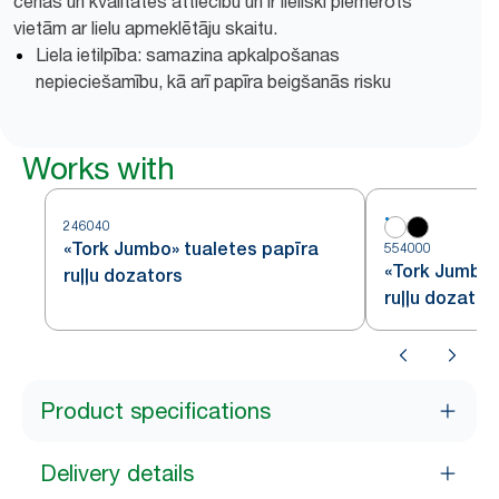
cenas un kvalitātes attiecību un ir lieliski piemērots
vietām ar lielu apmeklētāju skaitu.
Liela ietilpība: samazina apkalpošanas
nepieciešamību, kā arī papīra beigšanās risku
Works with
246040
«Tork Jumbo» tualetes papīra
554000
«Tork Jumbo»
ruļļu dozators
ruļļu dozator
Product specifications
Delivery details