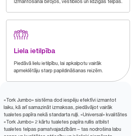
Izmantošanai birojos, vestibilos un līdzīgās telpās.
Liela ietilpība
Piedāvā lielu ietilpību, lai apkalpotu vairāk
apmeklētāju starp papildināšanas reizēm.
«Tork Jumbo» sistēma dod iespēju efektīvi izmantot
laiku, kā arī samazināt izmaksas, piedāvājot vairāk
tualetes papīra nekā standarta ruļļi. «Universal» kvalitātes
«Tork Jumbo» 2 kārtu tualetes papīra rullis atbilst
tualetes telpas pamatvajadzībām – tas nodrošina labu