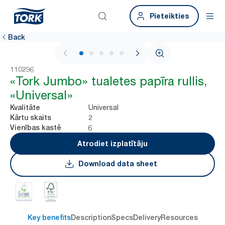
Pieteikties
Back
1 / 5
110296
«Tork Jumbo» tualetes papīra rullis,
«Universal»
Universal
Kvalitāte
2
Kārtu skaits
6
Vienības kastē
Atrodiet izplatītāju
Download data sheet
Key benefits
Description
Specs
Delivery
Resources