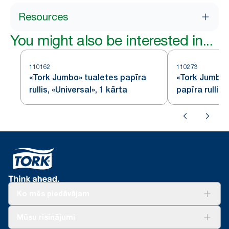
Resources
You might also be interested in...
110162
110273
«Tork Jumbo» tualetes papīra
«Tork Jumbo»
rullis, «Universal», 1 kārta
papīra rullis
Ko mēs piedāvājam
Risinājumiem
Mūsu risinājumi
Ilgtspēja