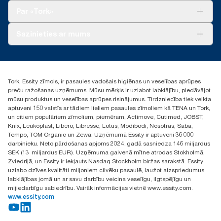
Tork Clean Care
Tork Vision Uzkopšana
Par «Tork»
AD-a-Glance
Par mums
Sazinieties ar mums
Veiksmīgas pieredzes stāsti
torklv@essity.com
+371 29141799
+371 292 73368
Tork, Essity zīmols, ir pasaules vadošais higiēnas un veselības aprūpes
Atrast izplatītāju
preču ražošanas uzņēmums. Mūsu mērķis ir uzlabot labklājību, piedāvājot
Ulbrokas street 19A
mūsu produktus un veselības aprūpes risinājumus. Tirdzniecība tiek veikta
Riga, Latvija
aptuveni 150 valstīs ar tādiem lieliem pasaules zīmoliem kā TENA un Tork,
LV-1028
un citiem populāriem zīmoliem, piemēram, Actimove, Cutimed, JOBST,
Knix, Leukoplast, Libero, Libresse, Lotus, Modibodi, Nosotras, Saba,
Tempo, TOM Organic un Zewa. Uzņēmumā Essity ir aptuveni 36 000
darbinieku. Neto pārdošanas apjoms 2024. gadā sasniedza 146 miljardus
SEK (13 miljardus EUR). Uzņēmuma galvenā mītne atrodas Stokholmā,
Zviedrijā, un Essity ir iekļauts Nasdaq Stockholm biržas sarakstā. Essity
uzlabo dzīves kvalitāti miljoniem cilvēku pasaulē, laužot aizspriedumus
labklājības jomā un ar savu darbību veicina veselīgu, ilgtspējīgu un
mijiedarbīgu sabiedrību. Vairāk informācijas vietnē www.essity.com.
www.essity.com