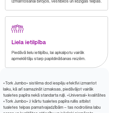
Izmantošanai birojos, vestibilos un līdzīgās telpās.
Liela ietilpība
Piedāvā lielu ietilpību, lai apkalpotu vairāk
apmeklētāju starp papildināšanas reizēm.
«Tork Jumbo» sistēma dod iespēju efektīvi izmantot
laiku, kā arī samazināt izmaksas, piedāvājot vairāk
tualetes papīra nekā standarta ruļļi. «Universal» kvalitātes
«Tork Jumbo» 2 kārtu tualetes papīra rullis atbilst
tualetes telpas pamatvajadzībām – tas nodrošina labu