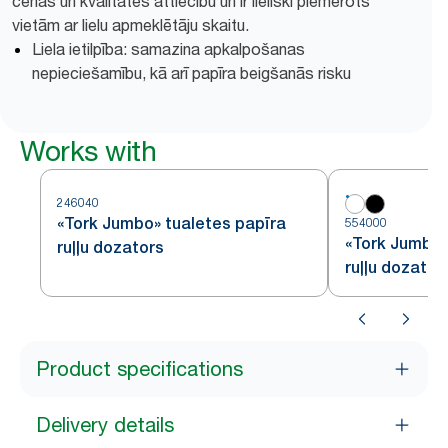
cenas un kvalitātes attiecību un ir lieliski piemērots
vietām ar lielu apmeklētāju skaitu.
Liela ietilpība: samazina apkalpošanas
nepieciešamību, kā arī papīra beigšanās risku
Works with
246040
«Tork Jumbo» tualetes papīra
554000
«Tork Jumbo»
ruļļu dozators
ruļļu dozator
Product specifications
Delivery details