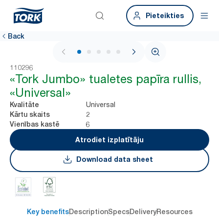
Pieteikties
Back
1 / 5
110296
«Tork Jumbo» tualetes papīra rullis,
«Universal»
Universal
Kvalitāte
2
Kārtu skaits
6
Vienības kastē
Atrodiet izplatītāju
Download data sheet
Key benefits
Description
Specs
Delivery
Resources