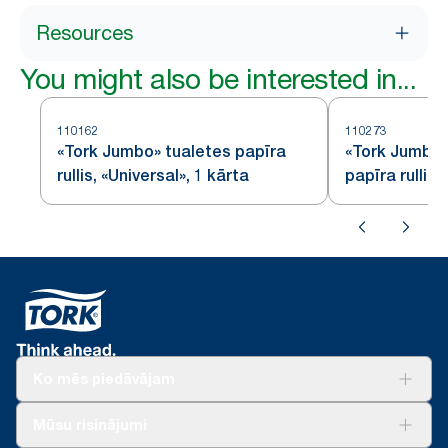
Resources
You might also be interested in...
110162
110273
«Tork Jumbo» tualetes papīra
«Tork Jumbo»
rullis, «Universal», 1 kārta
papīra rullis
Ko mēs piedāvājam
Risinājumiem
Mūsu risinājumi
Ilgtspēja