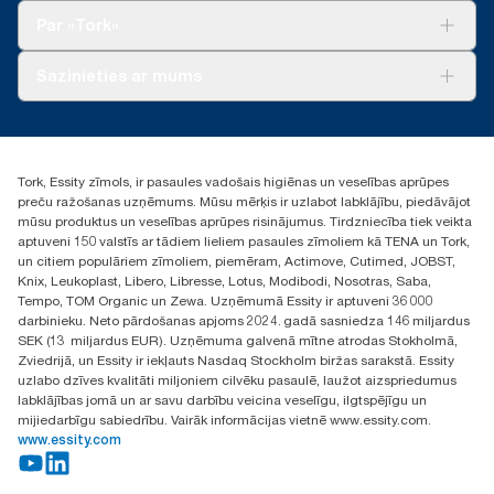
Tork Clean Care
Tork Vision Uzkopšana
Par «Tork»
AD-a-Glance
Par mums
Sazinieties ar mums
Veiksmīgas pieredzes stāsti
torklv@essity.com
+371 29141799
+371 292 73368
Tork, Essity zīmols, ir pasaules vadošais higiēnas un veselības aprūpes
Atrast izplatītāju
preču ražošanas uzņēmums. Mūsu mērķis ir uzlabot labklājību, piedāvājot
Ulbrokas street 19A
mūsu produktus un veselības aprūpes risinājumus. Tirdzniecība tiek veikta
Riga, Latvija
aptuveni 150 valstīs ar tādiem lieliem pasaules zīmoliem kā TENA un Tork,
LV-1028
un citiem populāriem zīmoliem, piemēram, Actimove, Cutimed, JOBST,
Knix, Leukoplast, Libero, Libresse, Lotus, Modibodi, Nosotras, Saba,
Tempo, TOM Organic un Zewa. Uzņēmumā Essity ir aptuveni 36 000
darbinieku. Neto pārdošanas apjoms 2024. gadā sasniedza 146 miljardus
SEK (13 miljardus EUR). Uzņēmuma galvenā mītne atrodas Stokholmā,
Zviedrijā, un Essity ir iekļauts Nasdaq Stockholm biržas sarakstā. Essity
uzlabo dzīves kvalitāti miljoniem cilvēku pasaulē, laužot aizspriedumus
labklājības jomā un ar savu darbību veicina veselīgu, ilgtspējīgu un
mijiedarbīgu sabiedrību. Vairāk informācijas vietnē www.essity.com.
www.essity.com