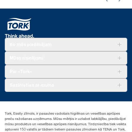
Ko mēs piedāvājam
Risinājumiem
Mūsu risinājumi
Ilgtspēja
Tork Clean Care
Tork Vision Uzkopšana
Par «Tork»
AD-a-Glance
Par mums
Sazinieties ar mums
Veiksmīgas pieredzes stāsti
torklv@essity.com
+371 29141799
+371 292 73368
Tork, Essity zīmols, ir pasaules vadošais higiēnas un veselības aprūpes
Atrast izplatītāju
preču ražošanas uzņēmums. Mūsu mērķis ir uzlabot labklājību, piedāvājot
Ulbrokas street 19A
mūsu produktus un veselības aprūpes risinājumus. Tirdzniecība tiek veikta
Riga, Latvija
aptuveni 150 valstīs ar tādiem lieliem pasaules zīmoliem kā TENA un Tork,