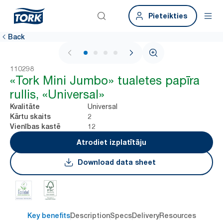
Pieteikties
Back
1 / 4
110298
«Tork Mini Jumbo» tualetes papīra
rullis, «Universal»
Universal
Kvalitāte
2
Kārtu skaits
12
Vienības kastē
Atrodiet izplatītāju
Download data sheet
Key benefits
Description
Specs
Delivery
Resources