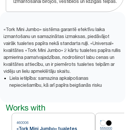
Izmantošanai birojos, vestibilos un līdzīgās telpās.
«Tork Mini Jumbo» sistēma garantē efektīvu laika
izmantošanu un samazinātas izmaksas, piedāvājot
vairāk tualetes papīra nekā standarta ruļļi. «Universal»
kvalitātes «Tork Mini Jumbo» 2 kārtu tualetes papīra rullis
apmierina pamatvajadzības, nodrošinot labu cenas un
kvalitātes attiecību, un ir piemērots tualetes telpām ar
vidēju un lielu apmeklētāju skaitu.
Liela ietilpība: samazina apkalpošanas
nepieciešamību, kā arī papīra beigšanās risku
Works with
460006
«Tork Mini Jumbo» tualetes
555000