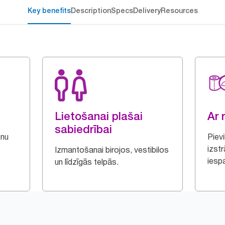
Key benefits
Description
Specs
Delivery
Resources
Lietošanai plašai
Ar 
sabiedrībai
enu
Piev
izstr
Izmantošanai birojos, vestibilos
iespa
un līdzīgās telpās.