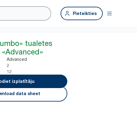
Pieteikties
Jumbo» tualetes
s, «Advanced»
Advanced
2
12
odiet izplatītāju
nload data sheet