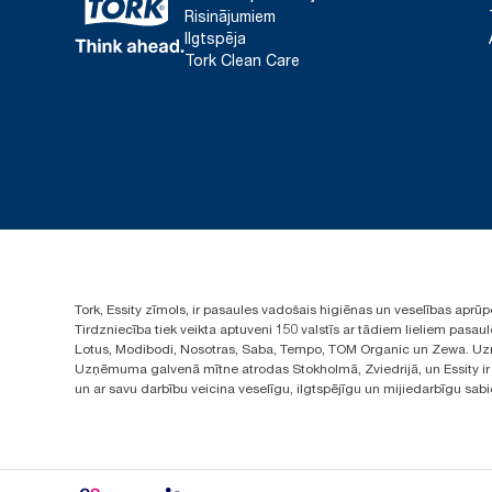
Risinājumiem
Ilgtspēja
Tork Clean Care
Tork, Essity zīmols, ir pasaules vadošais higiēnas un veselības apr
Tirdzniecība tiek veikta aptuveni 150 valstīs ar tādiem lieliem pas
Lotus, Modibodi, Nosotras, Saba, Tempo, TOM Organic un Zewa. Uzņ
Uzņēmuma galvenā mītne atrodas Stokholmā, Zviedrijā, un Essity ir i
un ar savu darbību veicina veselīgu, ilgtspējīgu un mijiedarbīgu sab