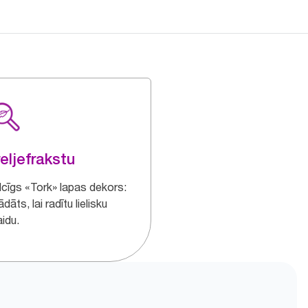
reljefrakstu
ilcīgs «Tork» lapas dekors:
ādāts, lai radītu lielisku
idu.