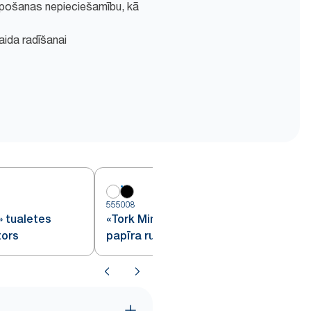
alpošanas nepieciešamību, kā
paida radīšanai
5
555008
» tualetes
«Tork Mini Jumbo» tualetes
tors
papīra ruļļu dozators