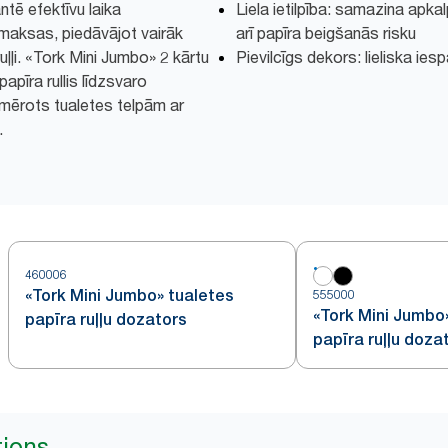
tē efektīvu laika
Liela ietilpība: samazina apk
maksas, piedāvājot vairāk
arī papīra beigšanās risku
uļļi. «Tork Mini Jumbo» 2 kārtu
Pievilcīgs dekors: lieliska ies
apīra rullis līdzsvaro
iemērots tualetes telpām ar
.
460006
«Tork Mini Jumbo» tualetes
555000
«Tork Mini Jumbo
papīra ruļļu dozators
papīra ruļļu doza
tions