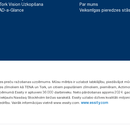
Tork Vision Uzkopšana
Par mums
AD-a-Glance
Veiksmīgas pieredzes stās
ūpes preču ražošanas uzņēmums. Mūsu mērķis ir uzlabot labklājību, piedāvājot mū
aules zīmoliem kā TENA un Tork, un citiem populāriem zīmoliem, piemēram, Actimo
ēmumā Essity ir aptuveni 36 000 darbinieku. Neto pārdošanas apjoms 2024. gad
ekļauts Nasdaq Stockholm biržas sarakstā. Essity uzlabo dzīves kvalitāti miljon
iedrību. Vairāk informācijas vietnē www.essity.com.
www.essity.com