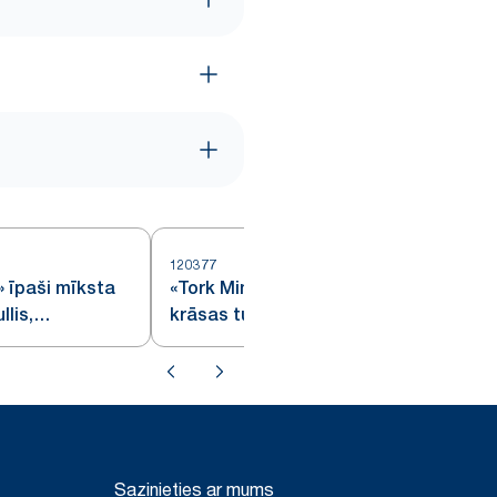
120377
» īpaši mīksta
«Tork Mini Jumbo» dabiskas
llis,
krāsas tualetes papīra rullis,
rtas
«Advanced»
Sazinieties ar mums