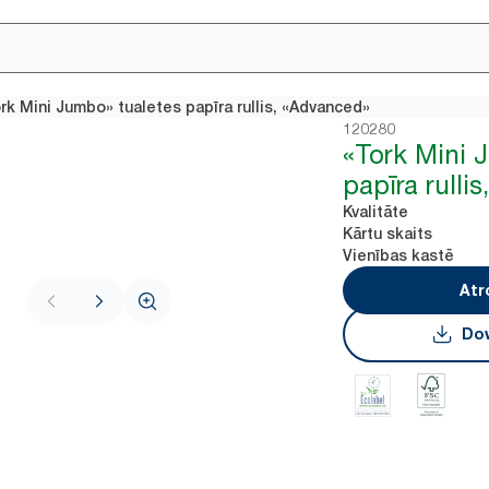
rk Mini Jumbo» tualetes papīra rullis, «Advanced»
120280
«Tork Mini 
papīra rulli
Kvalitāte
Kārtu skaits
Vienības kastē
Atr
Dow