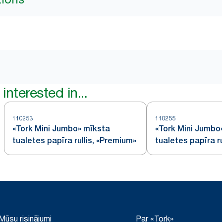
interested in...
110253
110255
«Tork Mini Jumbo» mīksta
«Tork Mini Jumbo
tualetes papīra rullis, «Premium»
tualetes papīra ru
«Premium» – 3 kā
Mūsu risinājumi
Par «Tork»