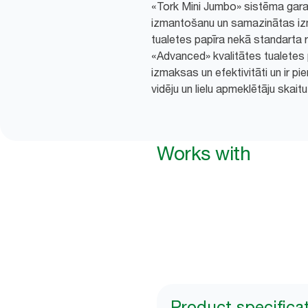
«Tork Mini Jumbo» sistēma garan
izmantošanu un samazinātas iz
tualetes papīra nekā standarta r
«Advanced» kvalitātes tualetes p
izmaksas un efektivitāti un ir p
vidēju un lielu apmeklētāju skaitu
Works with
Product specifica