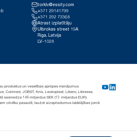
torklv@essity.com
ti
+371 29141799
+371 292 73368
Atrast izplatītāju
Ulbrokas street 19A
Riga, Latvija
LV-1028
su produktus un veselības aprūpes risinājumus.
ve, Cutimed, JOBST, Knix, Leukoplast, Libero, Libresse,
ā sasniedza 146 miljardus SEK (13 miljardus EUR).
iem cilvēku pasaulē, laužot aizspriedumus labklājības jomā