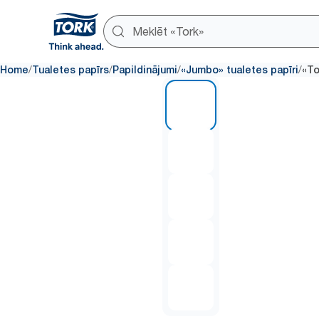
/
/
/
/
Home
Tualetes papīrs
Papildinājumi
«Jumbo» tualetes papīri
«To
1 of 5