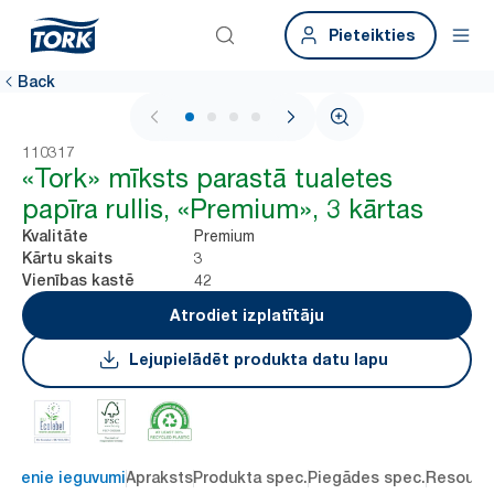
Pieteikties
Back
1 / 4
110317
«Tork» mīksts parastā tualetes
papīra rullis, «Premium», 3 kārtas
Premium
Kvalitāte
3
Kārtu skaits
42
Vienības kastē
Atrodiet izplatītāju
Lejupielādēt produkta datu lapu
alvenie ieguvumi
Apraksts
Produkta spec.
Piegādes spec.
Resourc