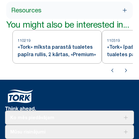
Resources
You might also be interested in...
110219
110319
«Tork» mīksta parastā tualetes
«Tork» īpaši
papīra rullis, 2 kārtas, «Premium»
tualetes papī
3 kārtas
Ko mēs piedāvājam
Risinājumiem
Mūsu risinājumi
Ilgtspēja