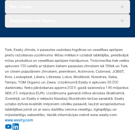
Tork Clean Care
Tork Vision Uzkopšana
Par «Tork»
AD-a-Glance
Par mums
Sazinieties ar mums
Veiksmīgas pieredzes stāsti
torklv@essity.com
+371 29141799
+371 292 73368
Tork, Essity zīmols, ir pasaules vadošais higiēnas un veselības aprūpes
Atrast izplatītāju
preču ražošanas uzņēmums. Mūsu mērķis ir uzlabot labklājību, piedāvājot
Ulbrokas street 19A
mūsu produktus un veselības aprūpes risinājumus. Tirdzniecība tiek veikta
Riga, Latvija
aptuveni 150 valstīs ar tādiem lieliem pasaules zīmoliem kā TENA un Tork,
LV-1028
un citiem populāriem zīmoliem, piemēram, Actimove, Cutimed, JOBST,
Knix, Leukoplast, Libero, Libresse, Lotus, Modibodi, Nosotras, Saba,
Tempo, TOM Organic un Zewa. Uzņēmumā Essity ir aptuveni 36 000
darbinieku. Neto pārdošanas apjoms 2024. gadā sasniedza 146 miljardus
SEK (13 miljardus EUR). Uzņēmuma galvenā mītne atrodas Stokholmā,
Zviedrijā, un Essity ir iekļauts Nasdaq Stockholm biržas sarakstā. Essity
uzlabo dzīves kvalitāti miljoniem cilvēku pasaulē, laužot aizspriedumus
labklājības jomā un ar savu darbību veicina veselīgu, ilgtspējīgu un
mijiedarbīgu sabiedrību. Vairāk informācijas vietnē www.essity.com.
www.essity.com