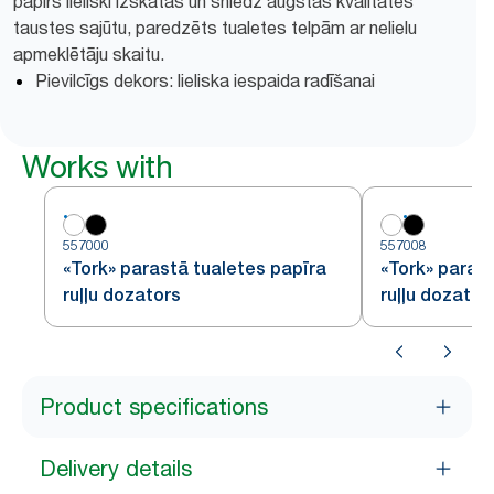
papīrs lieliski izskatās un sniedz augstas kvalitātes
taustes sajūtu, paredzēts tualetes telpām ar nelielu
apmeklētāju skaitu.
Pievilcīgs dekors: lieliska iespaida radīšanai
Works with
557000
557008
«Tork» parastā tualetes papīra
«Tork» paras
ruļļu dozators
ruļļu dozator
Product specifications
Delivery details