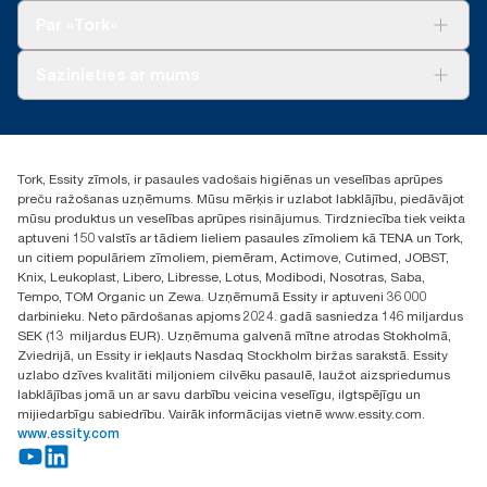
Tork Clean Care
Tork Vision Uzkopšana
Par «Tork»
AD-a-Glance
Par mums
Sazinieties ar mums
Veiksmīgas pieredzes stāsti
torklv@essity.com
+371 29141799
+371 292 73368
Tork, Essity zīmols, ir pasaules vadošais higiēnas un veselības aprūpes
Atrast izplatītāju
preču ražošanas uzņēmums. Mūsu mērķis ir uzlabot labklājību, piedāvājot
Ulbrokas street 19A
mūsu produktus un veselības aprūpes risinājumus. Tirdzniecība tiek veikta
Riga, Latvija
aptuveni 150 valstīs ar tādiem lieliem pasaules zīmoliem kā TENA un Tork,
LV-1028
un citiem populāriem zīmoliem, piemēram, Actimove, Cutimed, JOBST,
Knix, Leukoplast, Libero, Libresse, Lotus, Modibodi, Nosotras, Saba,
Tempo, TOM Organic un Zewa. Uzņēmumā Essity ir aptuveni 36 000
darbinieku. Neto pārdošanas apjoms 2024. gadā sasniedza 146 miljardus
SEK (13 miljardus EUR). Uzņēmuma galvenā mītne atrodas Stokholmā,
Zviedrijā, un Essity ir iekļauts Nasdaq Stockholm biržas sarakstā. Essity
uzlabo dzīves kvalitāti miljoniem cilvēku pasaulē, laužot aizspriedumus
labklājības jomā un ar savu darbību veicina veselīgu, ilgtspējīgu un
mijiedarbīgu sabiedrību. Vairāk informācijas vietnē www.essity.com.
www.essity.com