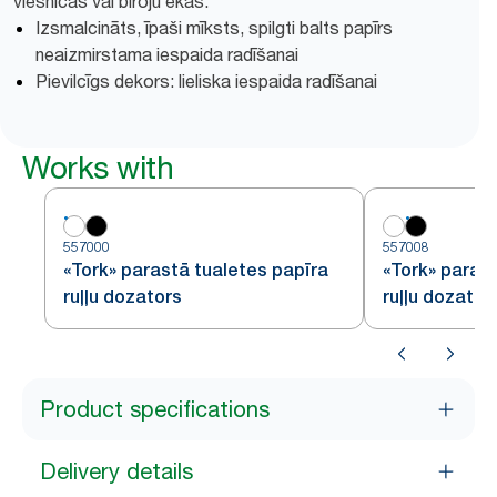
viesnīcās vai biroju ēkās.
Izsmalcināts, īpaši mīksts, spilgti balts papīrs
neaizmirstama iespaida radīšanai
Pievilcīgs dekors: lieliska iespaida radīšanai
Works with
557000
557008
«Tork» parastā tualetes papīra
«Tork» paras
ruļļu dozators
ruļļu dozator
Product specifications
Delivery details