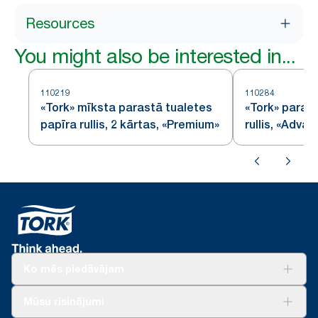
Resources
You might also be interested in...
110219
110284
«Tork» mīksta parastā tualetes
«Tork» paras
papīra rullis, 2 kārtas, «Premium»
rullis, «Adva
Ko mēs piedāvājam
Risinājumiem
Mūsu risinājumi
Ilgtspēja