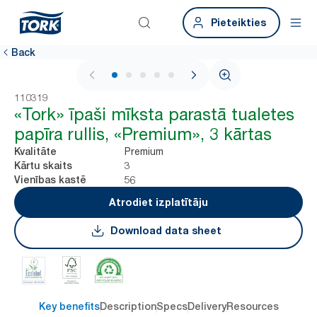
Pieteikties
Back
1 / 6
110319
«Tork» īpaši mīksta parastā tualetes
papīra rullis, «Premium», 3 kārtas
Premium
Kvalitāte
3
Kārtu skaits
56
Vienības kastē
Atrodiet izplatītāju
Download data sheet
Key benefits
Description
Specs
Delivery
Resources