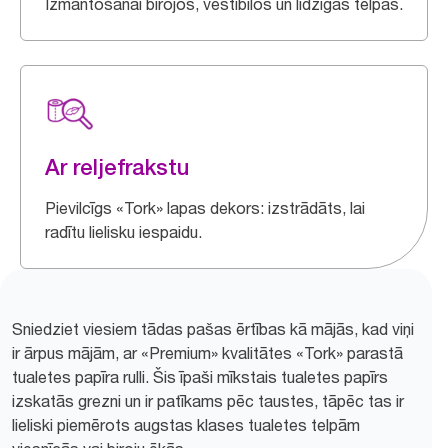
Izmantošanai birojos, vestibilos un līdzīgās telpās.
Ar reljefrakstu
Pievilcīgs «Tork» lapas dekors: izstrādāts, lai
radītu lielisku iespaidu.
Sniedziet viesiem tādas pašas ērtības kā mājās, kad viņi
ir ārpus mājām, ar «Premium» kvalitātes «Tork» parastā
tualetes papīra rulli. Šis īpaši mīkstais tualetes papīrs
izskatās grezni un ir patīkams pēc taustes, tāpēc tas ir
lieliski piemērots augstas klases tualetes telpām