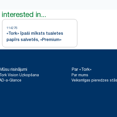
interested in...
114276
«Tork» īpaši mīksts tualetes
papīrs salvetēs, «Premium»
Mūsu risinājumi
Par «Tork»
Tork Vision Uzkopšana
Par mums
AD-a-Glance
Veiksmīgas pieredzes stās