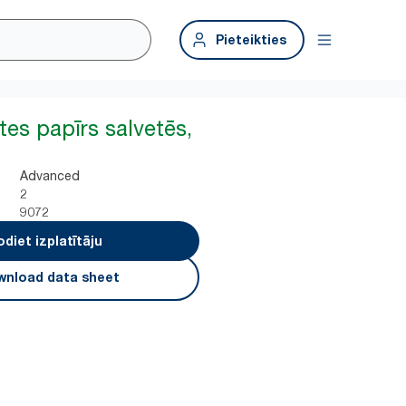
Pieteikties
tes papīrs salvetēs,
»
Advanced
2
9072
odiet izplatītāju
nload data sheet