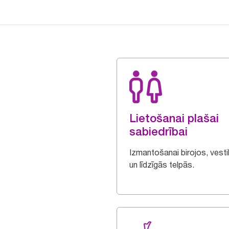
Lietošanai plašai
sabiedrībai
Izmantošanai birojos, vesti
un līdzīgās telpās.