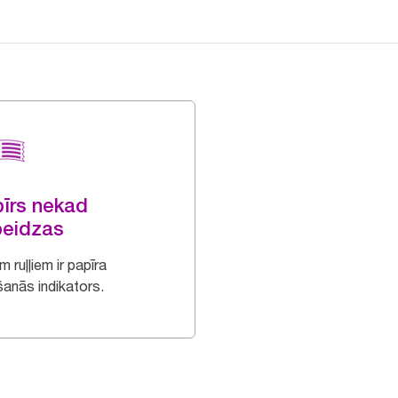
īrs nekad
beidzas
m ruļļiem ir papīra
šanās indikators.