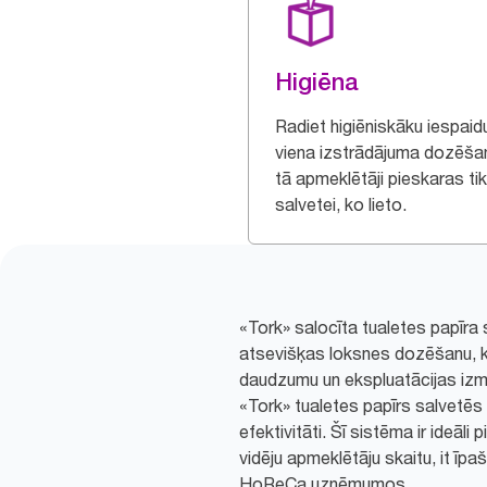
Higiēna
Radiet higiēniskāku iespaid
viena izstrādājuma dozēša
tā apmeklētāji pieskaras tik
salvetei, ko lieto.
«Tork» salocīta tualetes papīra
atsevišķas loksnes dozēšanu, 
daudzumu un ekspluatācijas iz
«Tork» tualetes papīrs salvetēs
efektivitāti. Šī sistēma ir ideāli
vidēju apmeklētāju skaitu, it īpa
HoReCa uzņēmumos.