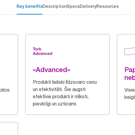
Key benefits
Description
Specs
Delivery
Resources
«Advanced»
Pap
ne
Produkti lieliski līdzsvaro cenu
un efektivitāti. Šie augsti
bilos
Visie
efektīvie produkti ir mīksti,
beig
pievilcīgi un uzticami.