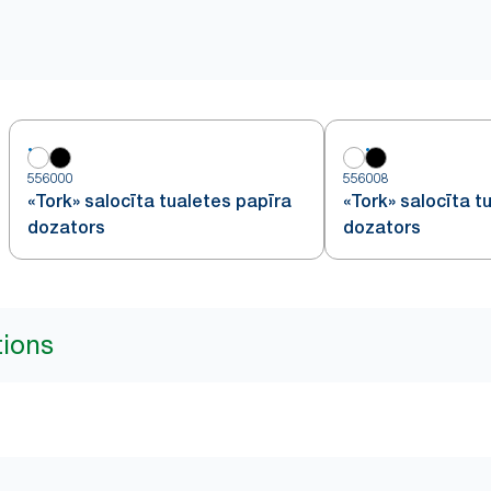
556000
556008
«Tork» salocīta tualetes papīra
«Tork» salocīta t
dozators
dozators
tions