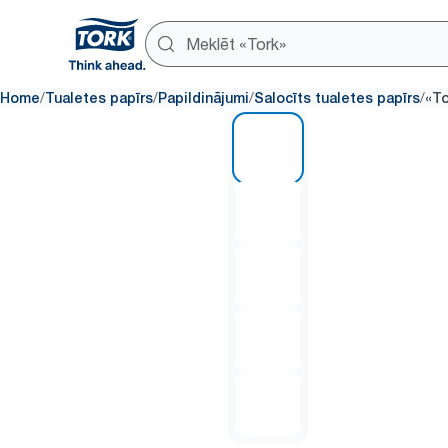
/
/
/
/
Home
Tualetes papīrs
Papildinājumi
Salocīts tualetes papīrs
«To
1 of 5