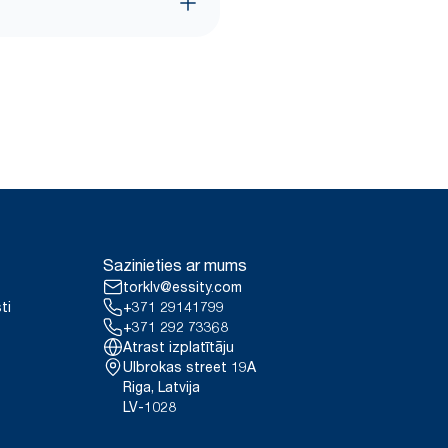
Sazinieties ar mums
torklv@essity.com
ti
+371 29141799
+371 292 73368
Atrast izplatītāju
Ulbrokas street 19A
Riga, Latvija
LV-1028