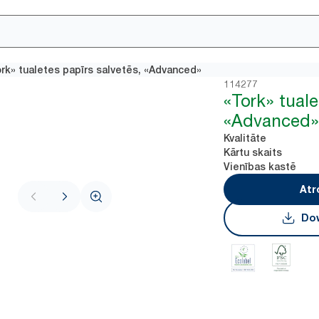
rk» tualetes papīrs salvetēs, «Advanced»
114277
«Tork» tuale
«Advanced
Kvalitāte
Kārtu skaits
Vienības kastē
Atr
Dow