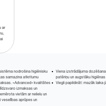
u ar
nu,
ai
 sistēma nodrošina higiēnisku
Viena izstrādājuma dozēšana
kas samazina atkritumu
patēriņu un augstāku higiēnas 
maksas. «Advanced» kvalitātes
Viegli papildināt: mazāk laika 
 līdzsvaro izmaksas un
 piemērota vietām ar nelielu un
ši veselības aprūpes un