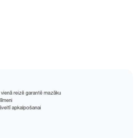
 vienā reizē garantē mazāku
līmeni
jāveltī apkalpošanai