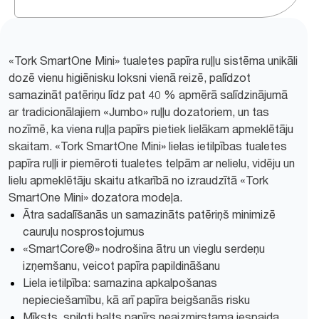
«Tork SmartOne Mini» tualetes papīra ruļļu sistēma unikāli
dozē vienu higiēnisku loksni vienā reizē, palīdzot
samazināt patēriņu līdz pat 40 % apmērā salīdzinājumā
ar tradicionālajiem «Jumbo» ruļļu dozatoriem, un tas
nozīmē, ka viena ruļļa papīrs pietiek lielākam apmeklētāju
skaitam. «Tork SmartOne Mini» lielas ietilpības tualetes
papīra ruļļi ir piemēroti tualetes telpām ar nelielu, vidēju un
lielu apmeklētāju skaitu atkarībā no izraudzītā «Tork
SmartOne Mini» dozatora modeļa.
Ātra sadalīšanās un samazināts patēriņš minimizē
cauruļu nosprostojumus
«SmartCore®» nodrošina ātru un vieglu serdeņu
izņemšanu, veicot papīra papildināšanu
Liela ietilpība: samazina apkalpošanas
nepieciešamību, kā arī papīra beigšanās risku
Mīksts, spilgti balts papīrs neaizmirstama iespaida