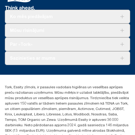
*
No 2023. gada maija ir spēkā attiecībā uz Eiropā (izņemot
Franciju) pārdotajiem vai nomātajiem dozatoriem.
«ClimatePartner» sertificēts produkts: www.climate-id.com/en-
Ko mēs piedāvājam
gb/9VIUDN.
**
Risinājumiem
Attēlo «Tork SmartOne®» Eiropas papildinājumu klāstu vienā
Mūsu risinājumi
lietotāja gadījumā. Pamatojas uz trešās puses pārskatītu aprites
Ilgtspēja
cikla izvērtējumu (ACI), kas attiecas uz visiem papildinājuma
Tork Clean Care
Tork Vision Uzkopšana
Par «Tork»
produktu kvalitātes līmeņiem apvienojumā ar patēriņa datiem.
AD-a-Glance
Tā kā šie dati ir sistēmas vidējie rādītāji, tie nav lietojami oglekļa
pēdas ziņošanas mērķiem attiecībā uz konkrētiem
Par mums
Sazinieties ar mums
izstrādājumiem un patēriņu.
Veiksmīgas pieredzes stāsti
torklv@essity.com
+371 29141799
+371 292 73368
Tork, Essity zīmols, ir pasaules vadošais higiēnas un veselības aprūpes
Atrast izplatītāju
preču ražošanas uzņēmums. Mūsu mērķis ir uzlabot labklājību, piedāvājot
Ulbrokas street 19A
mūsu produktus un veselības aprūpes risinājumus. Tirdzniecība tiek veikta
Riga, Latvija
aptuveni 150 valstīs ar tādiem lieliem pasaules zīmoliem kā TENA un Tork,
LV-1028
un citiem populāriem zīmoliem, piemēram, Actimove, Cutimed, JOBST,
Knix, Leukoplast, Libero, Libresse, Lotus, Modibodi, Nosotras, Saba,
Tempo, TOM Organic un Zewa. Uzņēmumā Essity ir aptuveni 36 000
darbinieku. Neto pārdošanas apjoms 2024. gadā sasniedza 146 miljardus
SEK (13 miljardus EUR). Uzņēmuma galvenā mītne atrodas Stokholmā,