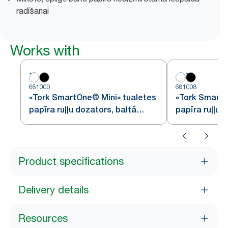
radīšanai
Works with
681000
681008
«Tork SmartOne® Mini» tualetes
«Tork SmartO
papīra ruļļu dozators, baltā
papīra ruļļu 
krāsā
krāsā
Product specifications
Delivery details
Resources