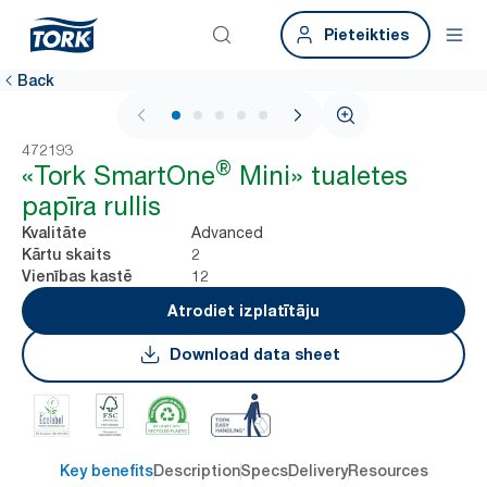
Pieteikties
Back
1 / 7
472193
®
«Tork SmartOne
Mini» tualetes
papīra rullis
Advanced
Kvalitāte
2
Kārtu skaits
12
Vienības kastē
Atrodiet izplatītāju
Download data sheet
Key benefits
Description
Specs
Delivery
Resources