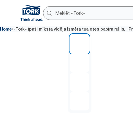
/
Home
«Tork» īpaši mīksta vidēja izmēra tualetes papīra rullis, «P
1 of 4