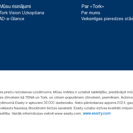
Mūsu risinājumi
Par «Tork»
Tork Vision Uzkopšana
Par mums
AD-a-Glance
Veiksmīgas pieredzes stās
ūpes preču ražošanas uzņēmums. Mūsu mērķis ir uzlabot labklājību, piedāvājot mū
aules zīmoliem kā TENA un Tork, un citiem populāriem zīmoliem, piemēram, Actimo
ēmumā Essity ir aptuveni 36 000 darbinieku. Neto pārdošanas apjoms 2024. gad
ekļauts Nasdaq Stockholm biržas sarakstā. Essity uzlabo dzīves kvalitāti miljon
iedrību. Vairāk informācijas vietnē www.essity.com.
www.essity.com