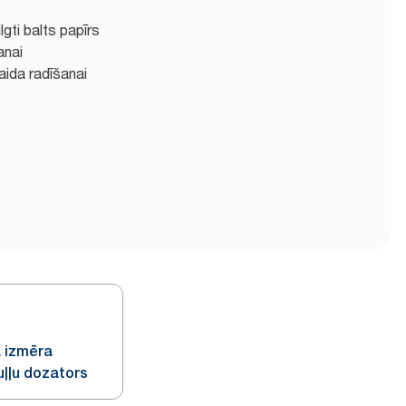
lgti balts papīrs
anai
paida radīšanai
a izmēra
uļļu dozators