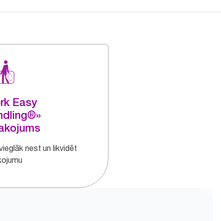
rk Easy
ndling®»
pakojums
vieglāk nest un likvidēt
kojumu