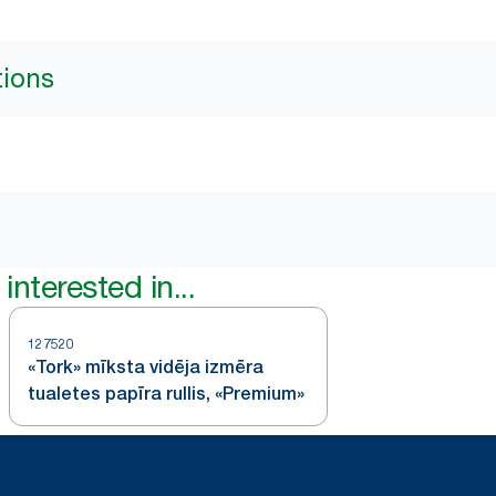
tions
interested in...
127520
«Tork» mīksta vidēja izmēra
tualetes papīra rullis, «Premium»