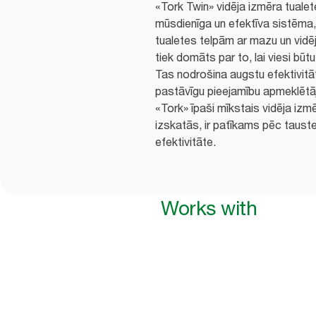
«Tork Twin» vidēja izmēra tualete
mūsdienīga un efektīva sistēma, 
tualetes telpām ar mazu un vidēj
tiek domāts par to, lai viesi būt
Tas nodrošina augstu efektivitāti
pastāvīgu pieejamību apmeklētā
«Tork» īpaši mīkstais vidēja izmēr
izskatās, ir patīkams pēc taust
efektivitāte.
Works with