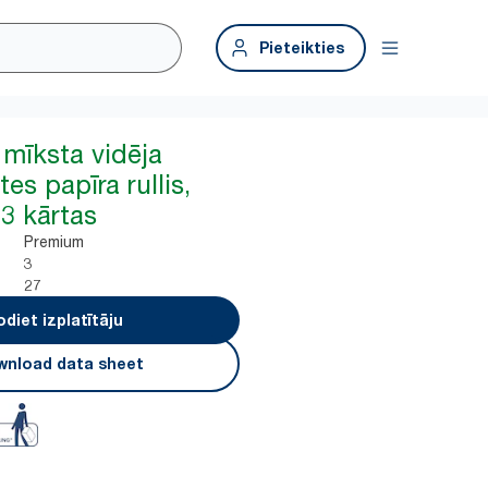
Pieteikties
 mīksta vidēja
es papīra rullis,
3 kārtas
Premium
3
27
odiet izplatītāju
nload data sheet