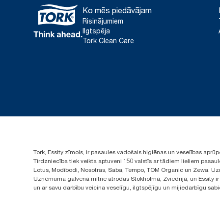
Ko mēs piedāvājam
Risinājumiem
Ilgtspēja
Tork Clean Care
Tork, Essity zīmols, ir pasaules vadošais higiēnas un veselības apr
Tirdzniecība tiek veikta aptuveni 150 valstīs ar tādiem lieliem pas
Lotus, Modibodi, Nosotras, Saba, Tempo, TOM Organic un Zewa. Uzņ
Uzņēmuma galvenā mītne atrodas Stokholmā, Zviedrijā, un Essity ir i
un ar savu darbību veicina veselīgu, ilgtspējīgu un mijiedarbīgu sab