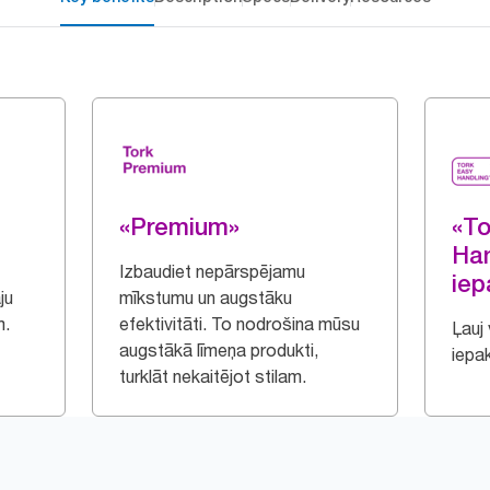
«Premium»
«To
Ha
Izbaudiet nepārspējamu
ie
ju
mīkstumu un augstāku
m.
efektivitāti. To nodrošina mūsu
Ļauj 
augstākā līmeņa produkti,
iepa
turklāt nekaitējot stilam.