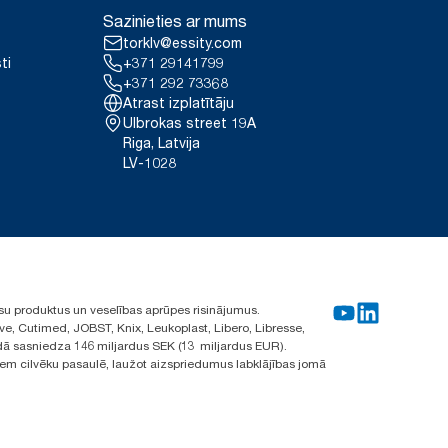
Sazinieties ar mums
torklv@essity.com
ti
+371 29141799
+371 292 73368
Atrast izplatītāju
Ulbrokas street 19A
Riga, Latvija
LV-1028
su produktus un veselības aprūpes risinājumus.
ve, Cutimed, JOBST, Knix, Leukoplast, Libero, Libresse,
ā sasniedza 146 miljardus SEK (13 miljardus EUR).
iem cilvēku pasaulē, laužot aizspriedumus labklājības jomā