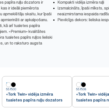
s papīra ruļļu dozators ir
Kompakti vidēja izmēra ruļļi
kas ir ideāli piemērota
Izsmalcināts, īpaši mīksts, spi
u apmeklētāju skaitu, kur īpaši
neaizmirstama iespaida radīš
u apmierināti ar apkalpošanu.
Pievilcīgs dekors: lieliska ies
, kā arī tualetes papīra
jiem. «Premium» kvalitātes
a tualetes papīrs ruļļos lieliski
es, un to raksturo augsta
557500
557508
«Tork Twin» vidēja izmēra
«Tork Twin» vidēj
tualetes papīra ruļļu dozators
tualetes papīra r