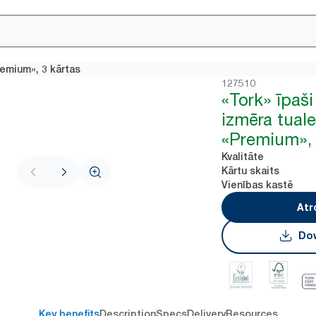
remium», 3 kārtas
127510
«Tork» īpaši
izmēra tualet
«Premium», 
Kvalitāte
Kārtu skaits
Vienības kastē
Atr
Dow
Key benefits
Description
Specs
Delivery
Resources