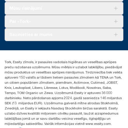
Risinājumiem
Mūsu risinājumi
Ilgtspēja
Tork Clean Care
Tork Vision Uzkopšana
Par «Tork»
AD-a-Glance
Par mums
Sazinieties ar mums
Veiksmīgas pieredzes stāsti
torklv@essity.com
+371 29141799
+371 292 73368
Tork, Essity zīmols, ir pasaules vadošais higiēnas un veselības aprūpes
Atrast izplatītāju
preču ražošanas uzņēmums. Mūsu mērķis ir uzlabot labklājību, piedāvājot
Ulbrokas street 19A
mūsu produktus un veselības aprūpes risinājumus. Tirdzniecība tiek veikta
Riga, Latvija
aptuveni 150 valstīs ar tādiem lieliem pasaules zīmoliem kā TENA un Tork,
LV-1028
un citiem populāriem zīmoliem, piemēram, Actimove, Cutimed, JOBST,
Knix, Leukoplast, Libero, Libresse, Lotus, Modibodi, Nosotras, Saba,
Tempo, TOM Organic un Zewa. Uzņēmumā Essity ir aptuveni 36 000
darbinieku. Neto pārdošanas apjoms 2024. gadā sasniedza 146 miljardus
SEK (13 miljardus EUR). Uzņēmuma galvenā mītne atrodas Stokholmā,
Zviedrijā, un Essity ir iekļauts Nasdaq Stockholm biržas sarakstā. Essity
uzlabo dzīves kvalitāti miljoniem cilvēku pasaulē, laužot aizspriedumus
labklājības jomā un ar savu darbību veicina veselīgu, ilgtspējīgu un
mijiedarbīgu sabiedrību. Vairāk informācijas vietnē www.essity.com.