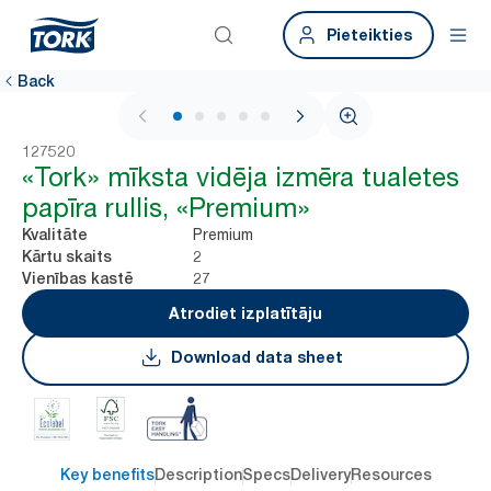
Pieteikties
Back
1 / 5
127520
«Tork» mīksta vidēja izmēra tualetes
papīra rullis, «Premium»
Premium
Kvalitāte
2
Kārtu skaits
27
Vienības kastē
Atrodiet izplatītāju
Download data sheet
Key benefits
Description
Specs
Delivery
Resources