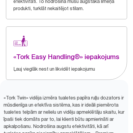
efektivitāti. To nodrošina mūsu augstākā līmeņa
produkti, turklāt nekaitējot stilam.
«Tork Easy Handling®» iepakojums
Ļauj vieglāk nest un likvidēt iepakojumu
«Tork Twin» vidēja izmēra tualetes papīra ruļļu dozators ir
mūsdienīga un efektīva sistēma, kas ir ideāli piemērota
tualetes telpām ar nelielu un vidēju apmeklētāju skaitu, kur
īpaši tiek domāts par to, lai klienti būtu apmierināti ar
apkalpošanu. Nodrošina augstu efektivitāti, kā arī