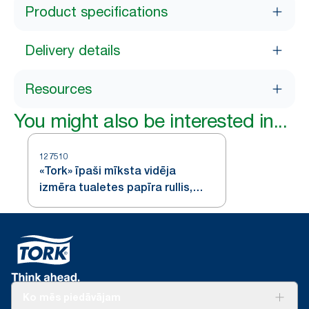
Product specifications
Delivery details
Resources
You might also be interested in...
127510
«Tork» īpaši mīksta vidēja
izmēra tualetes papīra rullis,
«Premium», 3 kārtas
Ko mēs piedāvājam