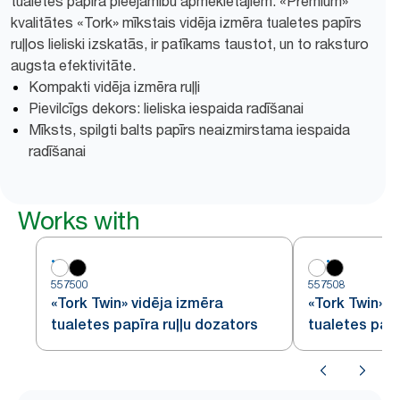
tualetes papīra pieejamību apmeklētājiem. «Premium»
kvalitātes «Tork» mīkstais vidēja izmēra tualetes papīrs
ruļļos lieliski izskatās, ir patīkams taustot, un to raksturo
augsta efektivitāte.
Kompakti vidēja izmēra ruļļi
Pievilcīgs dekors: lieliska iespaida radīšanai
Mīksts, spilgti balts papīrs neaizmirstama iespaida
radīšanai
Works with
557500
557508
«Tork Twin» vidēja izmēra
«Tork Twin» v
tualetes papīra ruļļu dozators
tualetes papī