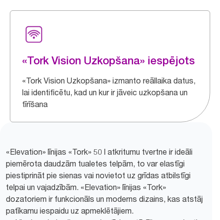
«Tork Vision Uzkopšana» iespējots
«Tork Vision Uzkopšana» izmanto reāllaika datus,
lai identificētu, kad un kur ir jāveic uzkopšana un
tīrīšana
«Elevation» līnijas «Tork» 50 l atkritumu tvertne ir ideāli
piemērota daudzām tualetes telpām, to var elastīgi
piestiprināt pie sienas vai novietot uz grīdas atbilstīgi
telpai un vajadzībām. «Elevation» līnijas «Tork»
dozatoriem ir funkcionāls un moderns dizains, kas atstāj
patīkamu iespaidu uz apmeklētājiem.