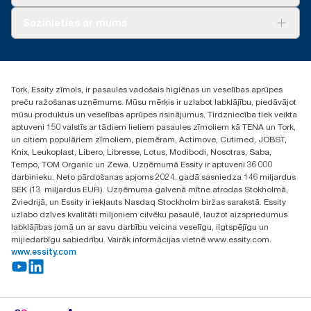
AD-a-Glance
Par mums
Sazinieties ar mums
Veiksmīgas pieredzes stāsti
torklv@essity.com
+371 29141799
+371 292 73368
Tork, Essity zīmols, ir pasaules vadošais higiēnas un veselības aprūpes
Atrast izplatītāju
preču ražošanas uzņēmums. Mūsu mērķis ir uzlabot labklājību, piedāvājot
Ulbrokas street 19A
mūsu produktus un veselības aprūpes risinājumus. Tirdzniecība tiek veikta
Riga, Latvija
aptuveni 150 valstīs ar tādiem lieliem pasaules zīmoliem kā TENA un Tork,
LV-1028
un citiem populāriem zīmoliem, piemēram, Actimove, Cutimed, JOBST,
Knix, Leukoplast, Libero, Libresse, Lotus, Modibodi, Nosotras, Saba,
Tempo, TOM Organic un Zewa. Uzņēmumā Essity ir aptuveni 36 000
darbinieku. Neto pārdošanas apjoms 2024. gadā sasniedza 146 miljardus
SEK (13 miljardus EUR). Uzņēmuma galvenā mītne atrodas Stokholmā,
Zviedrijā, un Essity ir iekļauts Nasdaq Stockholm biržas sarakstā. Essity
uzlabo dzīves kvalitāti miljoniem cilvēku pasaulē, laužot aizspriedumus
labklājības jomā un ar savu darbību veicina veselīgu, ilgtspējīgu un
mijiedarbīgu sabiedrību. Vairāk informācijas vietnē www.essity.com.
www.essity.com