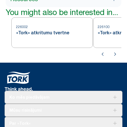
You might also be interested in...
226002
226100
«Tork» atkritumu tvertne
«Tork» atkrit
Ko mēs piedāvājam
Risinājumiem
Mūsu risinājumi
Ilgtspēja
Tork Clean Care
Tork Vision Uzkopšana
Par «Tork»