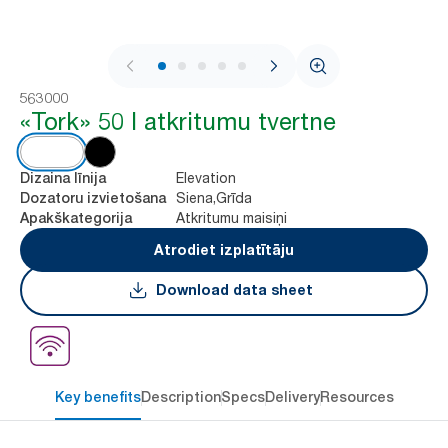
1 / 5
563000
«Tork» 50 l atkritumu tvertne
Elevation
Dizaina līnija
Siena,Grīda
Dozatoru izvietošana
Atkritumu maisiņi
Apakškategorija
Atrodiet izplatītāju
Download data sheet
Key benefits
Description
Specs
Delivery
Resources