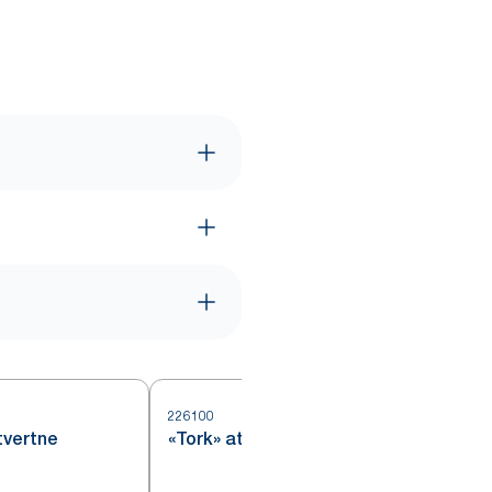
226100
2
tvertne
«Tork» atkritumu tvertne