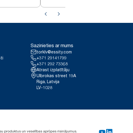
Sazinieties ar mums
torklv@essity.com
ti
+371 29141799
+371 292 73368
Atrast izplatītāju
Ulbrokas street 19A
Riga, Latvija
LV-1028
su produktus un veselības aprūpes risinājumus.