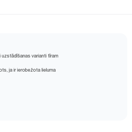
i uzstādīšanas varianti tīram
ts, ja ir ierobežota lieluma