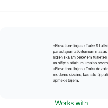
«Elevation» līnijas «Tork» 5 l atk
parastajiem atkritumiem mazās t
higiēniskajām paketēm tualetes
un slēpts atkritumu maiss nodro
«Elevation» līnijas «Tork» dozato
moderns dizains, kas atstāj pat
apmeklētājiem.
Works with