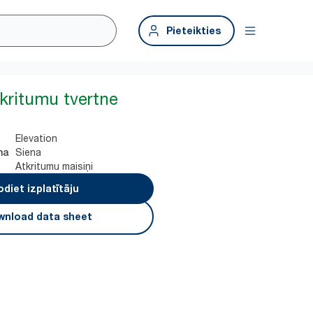
Pieteikties
tkritumu tvertne
Elevation
Siena
na
Atkritumu maisiņi
odiet izplatītāju
nload data sheet