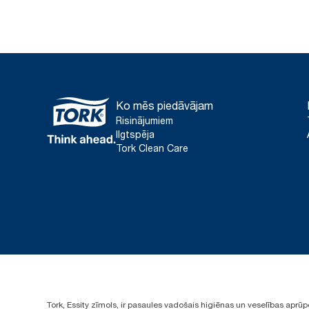
Ko mēs piedāvājam
Risinājumiem
Ilgtspēja
Tork Clean Care
Tork, Essity zīmols, ir pasaules vadošais higiēnas un veselības apr