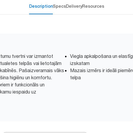
Description
Specs
Delivery
Resources
ritumu tvertni var izmantot
Viegla apkalpošana un elastīg
ualetes telpās vai lietotajām
izskatam
 kabīnēs. Pašaizveramais vāks
Mazais izmērs ir ideāli piemēro
šina higiēnu un komfortu.
telpa
riem ir funkcionāls un
īkamu iespaidu uz