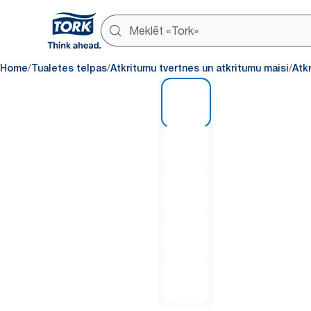
/
/
/
Home
Tualetes telpas
Atkritumu tvertnes un atkritumu maisi
Atk
1 of 5