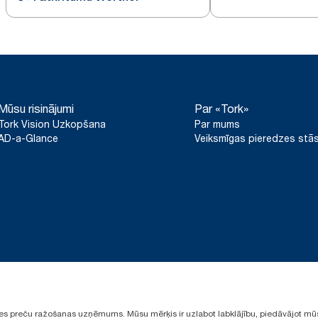
Mūsu risinājumi
Par «Tork»
Tork Vision Uzkopšana
Par mums
AD-a-Glance
Veiksmīgas pieredzes stās
ūpes preču ražošanas uzņēmums. Mūsu mērķis ir uzlabot labklājību, piedāvājot mū