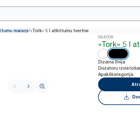
/
ritumu maisiņi
«Tork» 5 l atkritumu tvertne
564008
«Tork» 5 l a
Dizaina līnija
Dozatoru izvietoša
Apakškategorija
Atr
Dow