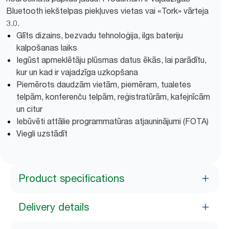
Bluetooth iekštelpas piekļuves vietas vai «Tork» vārteja
3.0.
Glīts dizains, bezvadu tehnoloģija, ilgs bateriju
kalpošanas laiks
Iegūst apmeklētāju plūsmas datus ēkās, lai parādītu,
kur un kad ir vajadzīga uzkopšana
Piemērots daudzām vietām, piemēram, tualetes
telpām, konferenču telpām, reģistratūrām, kafejnīcām
un citur
Iebūvēti attālie programmatūras atjauninājumi (FOTA)
Viegli uzstādīt
Product specifications
Delivery details