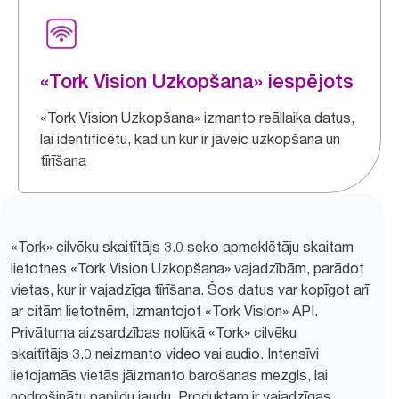
«Tork Vision Uzkopšana» iespējots
«Tork Vision Uzkopšana» izmanto reāllaika datus,
lai identificētu, kad un kur ir jāveic uzkopšana un
tīrīšana
«Tork» cilvēku skaitītājs 3.0 seko apmeklētāju skaitam
lietotnes «Tork Vision Uzkopšana» vajadzībām, parādot
vietas, kur ir vajadzīga tīrīšana. Šos datus var kopīgot arī
ar citām lietotnēm, izmantojot «Tork Vision» API.
Privātuma aizsardzības nolūkā «Tork» cilvēku
skaitītājs 3.0 neizmanto video vai audio. Intensīvi
lietojamās vietās jāizmanto barošanas mezgls, lai
nodrošinātu papildu jaudu. Produktam ir vajadzīgas