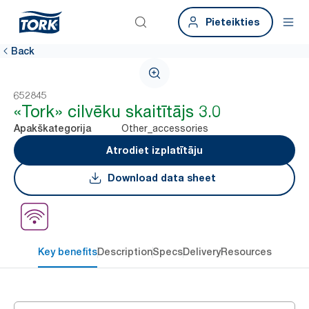
Pieteikties
Back
652845
«Tork» cilvēku skaitītājs 3.0
Other_accessories
Apakškategorija
Atrodiet izplatītāju
Download data sheet
Key benefits
Description
Specs
Delivery
Resources