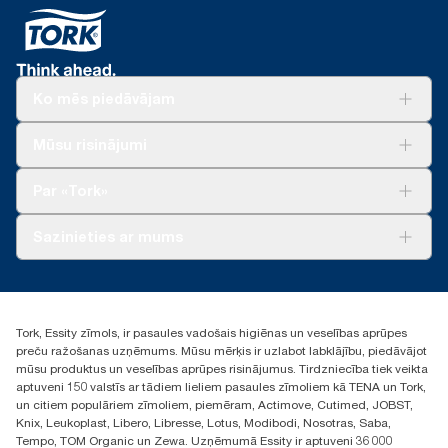
Ko mēs piedāvājam
Risinājumiem
Mūsu risinājumi
Ilgtspēja
Tork Clean Care
Tork Vision Uzkopšana
Par «Tork»
AD-a-Glance
Par mums
Sazinieties ar mums
Veiksmīgas pieredzes stāsti
torklv@essity.com
+371 29141799
+371 292 73368
Tork, Essity zīmols, ir pasaules vadošais higiēnas un veselības aprūpes
Atrast izplatītāju
preču ražošanas uzņēmums. Mūsu mērķis ir uzlabot labklājību, piedāvājot
Ulbrokas street 19A
mūsu produktus un veselības aprūpes risinājumus. Tirdzniecība tiek veikta
Riga, Latvija
aptuveni 150 valstīs ar tādiem lieliem pasaules zīmoliem kā TENA un Tork,
LV-1028
un citiem populāriem zīmoliem, piemēram, Actimove, Cutimed, JOBST,
Knix, Leukoplast, Libero, Libresse, Lotus, Modibodi, Nosotras, Saba,
Tempo, TOM Organic un Zewa. Uzņēmumā Essity ir aptuveni 36 000