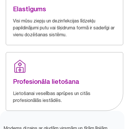
Elastīgums
Visi mūsu ziepju un dezinfekcijas līdzekļu
papildinājumi putu vai šķidruma formā ir saderīgi ar
vienu dozēšanas sistēmu.
Profesionāla lietošana
Lietošanai veselības aprūpes un citās
profesionālās iestādēs.
Moderns dizains ar gludām virsmām un tīrām līnijām,