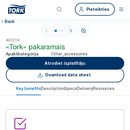
Pieteikties
Back
1 / 2
460014
«Tork» pakaramais
Other_accessories
Apakškategorija
Atrodiet izplatītāju
Download data sheet
Key benefits
Description
Specs
Delivery
Resources