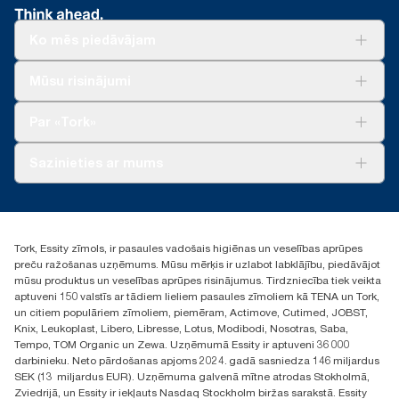
Ko mēs piedāvājam
Risinājumiem
Mūsu risinājumi
Ilgtspēja
Tork Clean Care
Tork Vision Uzkopšana
Par «Tork»
AD-a-Glance
Par mums
Sazinieties ar mums
Veiksmīgas pieredzes stāsti
torklv@essity.com
+371 29141799
+371 292 73368
Tork, Essity zīmols, ir pasaules vadošais higiēnas un veselības aprūpes
Atrast izplatītāju
preču ražošanas uzņēmums. Mūsu mērķis ir uzlabot labklājību, piedāvājot
Ulbrokas street 19A
mūsu produktus un veselības aprūpes risinājumus. Tirdzniecība tiek veikta
Riga, Latvija
aptuveni 150 valstīs ar tādiem lieliem pasaules zīmoliem kā TENA un Tork,
LV-1028
un citiem populāriem zīmoliem, piemēram, Actimove, Cutimed, JOBST,
Knix, Leukoplast, Libero, Libresse, Lotus, Modibodi, Nosotras, Saba,
Tempo, TOM Organic un Zewa. Uzņēmumā Essity ir aptuveni 36 000
darbinieku. Neto pārdošanas apjoms 2024. gadā sasniedza 146 miljardus
SEK (13 miljardus EUR). Uzņēmuma galvenā mītne atrodas Stokholmā,
Zviedrijā, un Essity ir iekļauts Nasdaq Stockholm biržas sarakstā. Essity