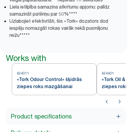
Liela ietilpība samazina atkritumu apjomu: palīdz
samazināt patēriņu par 50%****
Uzlabojiet efektivitāti, šis «Tork» dozators dod
iespēju nomazgāt rokas vairāk nekā pusmiljonu
reižu*****
Works with
424011
424401
«Tork Odour Control» šķidrās
«Tork Oil & G
ziepes roku mazgāšanai
ziepes roku
Product specifications