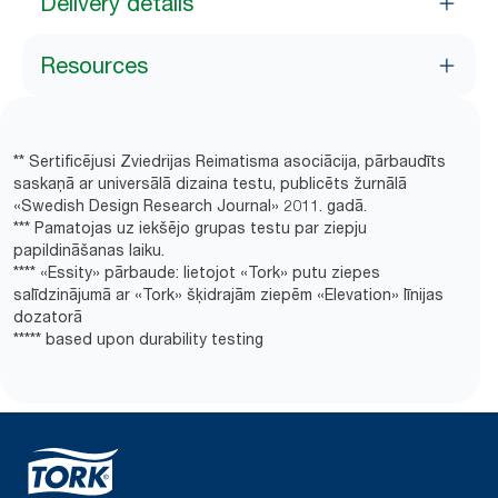
Delivery details
Resources
** Sertificējusi Zviedrijas Reimatisma asociācija, pārbaudīts
saskaņā ar universālā dizaina testu, publicēts žurnālā
«Swedish Design Research Journal» 2011. gadā.
*** Pamatojas uz iekšējo grupas testu par ziepju
papildināšanas laiku.
**** «Essity» pārbaude: lietojot «Tork» putu ziepes
salīdzinājumā ar «Tork» šķidrajām ziepēm «Elevation» līnijas
dozatorā
***** based upon durability testing