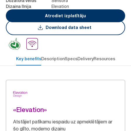
Sensora
Dozatora veids
Elevation
Dizaina līnija
Atrodiet izplatītāju
Download data sheet
Key benefits
Description
Specs
Delivery
Resources
«Elevation»
Atstājiet patīkamu iespaidu uz apmeklētājiem ar
šo glīto, moderno dizainu