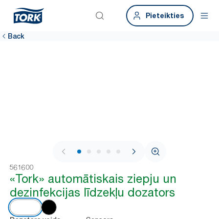
Pieteikties
Back
1 / 5
561600
«Tork» automātiskais ziepju un
dezinfekcijas līdzekļu dozators