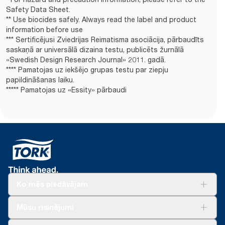
Safety Data Sheet.
** Use biocides safely. Always read the label and product
information before use
*** Sertificējusi Zviedrijas Reimatisma asociācija, pārbaudīts
saskaņā ar universālā dizaina testu, publicēts žurnālā
«Swedish Design Research Journal» 2011. gadā.
**** Pamatojas uz iekšējo grupas testu par ziepju
papildināšanas laiku.
***** Pamatojas uz «Essity» pārbaudi
Ko mēs piedāvājam
Risinājumiem
Mūsu risinājumi
Ilgtspēja
Tork Clean Care