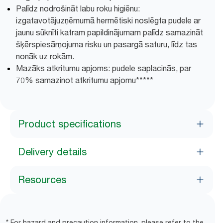
Palīdz nodrošināt labu roku higiēnu:
izgatavotājuzņēmumā hermētiski noslēgta pudele ar
jaunu sūknīti katram papildinājumam palīdz samazināt
šķērspiesārņojuma risku un pasargā saturu, līdz tas
nonāk uz rokām.
Mazāks atkritumu apjoms: pudele saplacinās, par
70% samazinot atkritumu apjomu​*****
Product specifications
Delivery details
Resources
* For hazard and precaution information, please refer to the