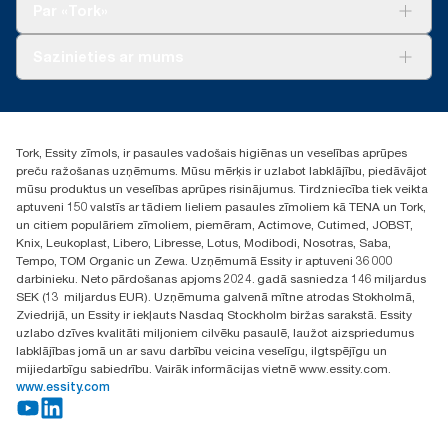
Tork Vision Uzkopšana
Par «Tork»
AD-a-Glance
Par mums
Sazinieties ar mums
Veiksmīgas pieredzes stāsti
torklv@essity.com
+371 29141799
+371 292 73368
Tork, Essity zīmols, ir pasaules vadošais higiēnas un veselības aprūpes
Atrast izplatītāju
preču ražošanas uzņēmums. Mūsu mērķis ir uzlabot labklājību, piedāvājot
Ulbrokas street 19A
mūsu produktus un veselības aprūpes risinājumus. Tirdzniecība tiek veikta
Riga, Latvija
aptuveni 150 valstīs ar tādiem lieliem pasaules zīmoliem kā TENA un Tork,
LV-1028
un citiem populāriem zīmoliem, piemēram, Actimove, Cutimed, JOBST,
Knix, Leukoplast, Libero, Libresse, Lotus, Modibodi, Nosotras, Saba,
Tempo, TOM Organic un Zewa. Uzņēmumā Essity ir aptuveni 36 000
darbinieku. Neto pārdošanas apjoms 2024. gadā sasniedza 146 miljardus
SEK (13 miljardus EUR). Uzņēmuma galvenā mītne atrodas Stokholmā,
Zviedrijā, un Essity ir iekļauts Nasdaq Stockholm biržas sarakstā. Essity
uzlabo dzīves kvalitāti miljoniem cilvēku pasaulē, laužot aizspriedumus
labklājības jomā un ar savu darbību veicina veselīgu, ilgtspējīgu un
mijiedarbīgu sabiedrību. Vairāk informācijas vietnē www.essity.com.
www.essity.com