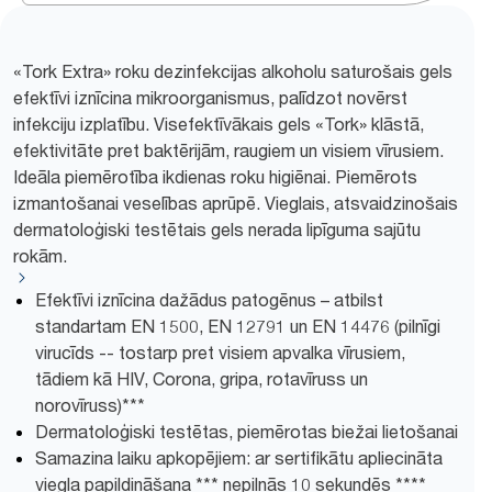
«Tork Extra» roku dezinfekcijas alkoholu saturošais gels
efektīvi iznīcina mikroorganismus, palīdzot novērst
infekciju izplatību. Visefektīvākais gels «Tork» klāstā,
efektivitāte pret baktērijām, raugiem un visiem vīrusiem.
Ideāla piemērotība ikdienas roku higiēnai. Piemērots
izmantošanai veselības aprūpē. Vieglais, atsvaidzinošais
dermatoloģiski testētais gels nerada lipīguma sajūtu
rokām.
Efektīvi iznīcina dažādus patogēnus – atbilst
standartam EN 1500, EN 12791 un EN 14476 (pilnīgi
virucīds -- tostarp pret visiem apvalka vīrusiem,
tādiem kā HIV, Corona, gripa, rotavīruss un
norovīruss)***
Dermatoloģiski testētas, piemērotas biežai lietošanai
Samazina laiku apkopējiem: ar sertifikātu apliecināta
viegla papildināšana *** nepilnās 10 sekundēs ****