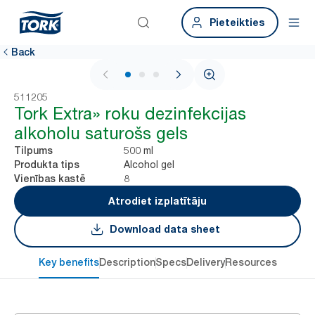
Pieteikties
Back
1 / 3
511205
Tork Extra» roku dezinfekcijas
alkoholu saturošs gels
500 ml
Tilpums
Alcohol gel
Produkta tips
8
Vienības kastē
Atrodiet izplatītāju
Download data sheet
Key benefits
Description
Specs
Delivery
Resources