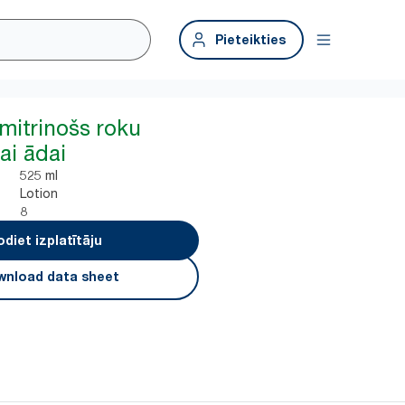
Pieteikties
mitrinošs roku
gai ādai
525 ml
Lotion
8
odiet izplatītāju
nload data sheet