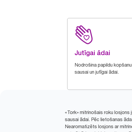
Jutīgai ādai
Nodrošina papildu kopšanu
sausai un jutīgai ādai.
«Tork» mitrinošais roku losjons ju
sausai ādai. Pēc lietošanas āda
Nearomatizēts losjons ar mitri