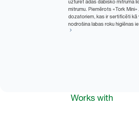
uzturēt ādas dabisko mitruma lī
mitrumu. Piemērots «Tork Mini» z
dozatoriem, kas ir sertificēti kā 
nodrošina labas roku higiēnas ie
Works with