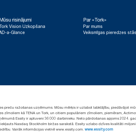
Mūsu risinājumi
Par «Tork»
Tork Vision Uzkopšana
Par mums
AD-a-Glance
Veiksmīgas pieredzes stās
ūpes preču ražošanas uzņēmums. Mūsu mērķis ir uzlabot labklājību, piedāvājot mū
aules zīmoliem kā TENA un Tork, un citiem populāriem zīmoliem, piemēram, Actimo
ēmumā Essity ir aptuveni 36 000 darbinieku. Neto pārdošanas apjoms 2024. gad
ekļauts Nasdaq Stockholm biržas sarakstā. Essity uzlabo dzīves kvalitāti miljon
iedrību. Vairāk informācijas vietnē www.essity.com.
www.essity.com