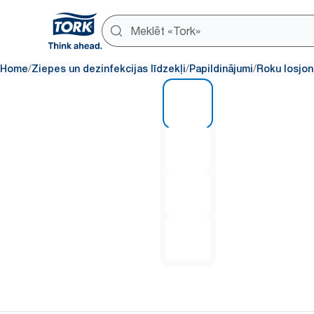
/
/
/
Home
Ziepes un dezinfekcijas līdzekļi
Papildinājumi
Roku losjon
1 of 4