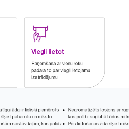
Viegli lietot
Paņemšana ar vienu roku
padara to par viegli lietojamu
izstrādājumu
tīgai ādai ir lieliski piemērots
Nearomatizēts losjons ar rapšu
 šķiet pabarota un mīksta.
kas palīdz saglabāt ādas mitr
nošām sastāvdaļām, kas palīdz
Pēc lietošanas āda šķiet mīk