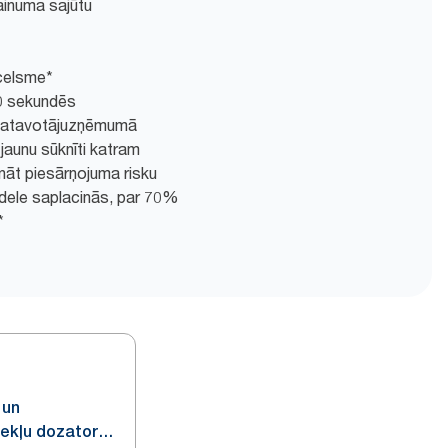
ainuma sajūtu
celsme*
10 sekundēs
Izgatavotājuzņēmumā
jaunu sūknīti katram
nāt piesārņojuma risku
dele saplacinās, par 70%
*
 un
zekļu dozators,