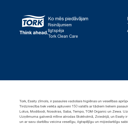
Ko mēs piedāvājam
Risinājumiem
Ilgtspēja
Tork Clean Care
Tork, Essity zīmols, ir pasaules vadošais higiēnas un veselības apr
Tirdzniecība tiek veikta aptuveni 150 valstīs ar tādiem lieliem pas
Lotus, Modibodi, Nosotras, Saba, Tempo, TOM Organic un Zewa. Uzņ
Uzņēmuma galvenā mītne atrodas Stokholmā, Zviedrijā, un Essity ir i
un ar savu darbību veicina veselīgu, ilgtspējīgu un mijiedarbīgu sab