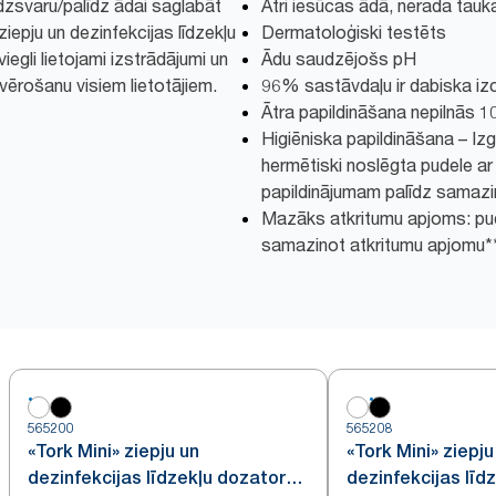
dzsvaru/palīdz ādai saglabāt
Ātri iesūcas ādā, nerada tauk
iepju un dezinfekcijas līdzekļu
Dermatoloģiski testēts
viegli lietojami izstrādājumi un
Ādu saudzējošs pH
vērošanu visiem lietotājiem.
96% sastāvdaļu ir dabiska iz
Ātra papildināšana nepilnās 
Higiēniska papildināšana – 
hermētiski noslēgta pudele ar 
papildinājumam palīdz samazi
Mazāks atkritumu apjoms: pu
samazinot atkritumu apjomu*
565200
565208
«Tork Mini» ziepju un
«Tork Mini» ziepju
dezinfekcijas līdzekļu dozators,
dezinfekcijas līd