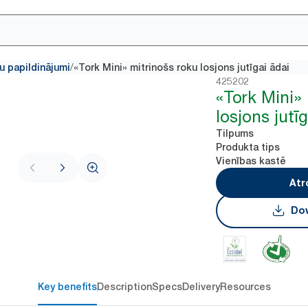
/
u papildinājumi
«Tork Mini» mitrinošs roku losjons jutīgai ādai
425202
«Tork Mini» 
losjons jutī
Tilpums
Produkta tips
Vienības kastē
Atr
Dow
Key benefits
Description
Specs
Delivery
Resources