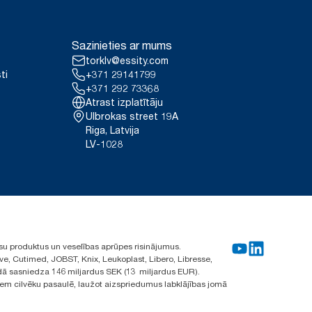
Sazinieties ar mums
torklv@essity.com
ti
+371 29141799
+371 292 73368
Atrast izplatītāju
Ulbrokas street 19A
Riga, Latvija
LV-1028
su produktus un veselības aprūpes risinājumus.
ve, Cutimed, JOBST, Knix, Leukoplast, Libero, Libresse,
ā sasniedza 146 miljardus SEK (13 miljardus EUR).
iem cilvēku pasaulē, laužot aizspriedumus labklājības jomā