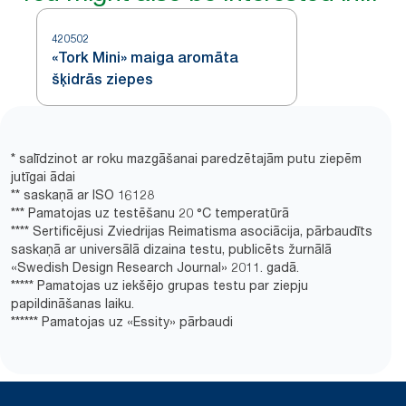
420502
«Tork Mini» maiga aromāta
šķidrās ziepes
* salīdzinot ar roku mazgāšanai paredzētajām putu ziepēm
jutīgai ādai
** saskaņā ar ISO 16128
*** Pamatojas uz testēšanu 20 °C temperatūrā
**** Sertificējusi Zviedrijas Reimatisma asociācija, pārbaudīts
saskaņā ar universālā dizaina testu, publicēts žurnālā
«Swedish Design Research Journal» 2011. gadā.
***** Pamatojas uz iekšējo grupas testu par ziepju
papildināšanas laiku.
****** Pamatojas uz «Essity» pārbaudi