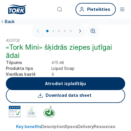
Pieteikties
Back
1 / 5
420702
«Tork Mini» šķidrās ziepes jutīgai
ādai
475 ml
Tilpums
Liquid Soap
Produkta tips
8
Vienības kastē
Atrodiet izplatītāju
Download data sheet
Key benefits
Description
Specs
Delivery
Resources