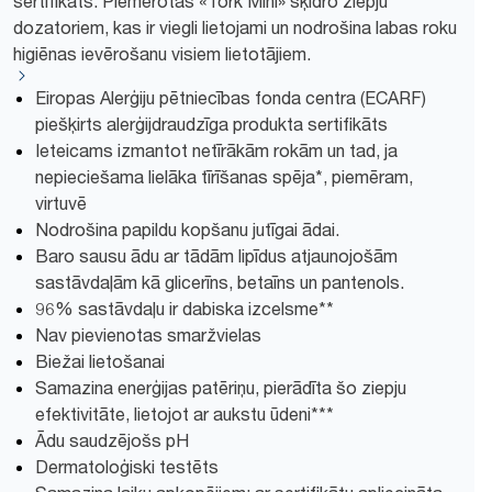
sertifikāts. Piemērotas «Tork Mini» šķidro ziepju
dozatoriem, kas ir viegli lietojami un nodrošina labas roku
higiēnas ievērošanu visiem lietotājiem.
Eiropas Alerģiju pētniecības fonda centra (ECARF)
piešķirts alerģijdraudzīga produkta sertifikāts
Ieteicams izmantot netīrākām rokām un tad, ja
nepieciešama lielāka tīrīšanas spēja*, piemēram,
virtuvē
Nodrošina papildu kopšanu jutīgai ādai.
Baro sausu ādu ar tādām lipīdus atjaunojošām
sastāvdaļām kā glicerīns, betaīns un pantenols.
96% sastāvdaļu ir dabiska izcelsme**
Nav pievienotas smaržvielas
Biežai lietošanai
Samazina enerģijas patēriņu, pierādīta šo ziepju
efektivitāte, lietojot ar aukstu ūdeni***
Ādu saudzējošs pH
Dermatoloģiski testēts