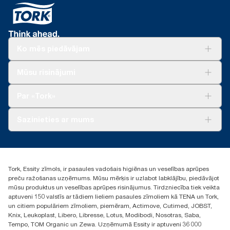
Ko mēs piedāvājam
Risinājumiem
Mūsu risinājumi
Ilgtspēja
Tork Clean Care
Tork Vision Uzkopšana
Par «Tork»
AD-a-Glance
Par mums
Sazinieties ar mums
Veiksmīgas pieredzes stāsti
torklv@essity.com
+371 29141799
+371 292 73368
Tork, Essity zīmols, ir pasaules vadošais higiēnas un veselības aprūpes
Atrast izplatītāju
preču ražošanas uzņēmums. Mūsu mērķis ir uzlabot labklājību, piedāvājot
Ulbrokas street 19A
mūsu produktus un veselības aprūpes risinājumus. Tirdzniecība tiek veikta
Riga, Latvija
aptuveni 150 valstīs ar tādiem lieliem pasaules zīmoliem kā TENA un Tork,
LV-1028
un citiem populāriem zīmoliem, piemēram, Actimove, Cutimed, JOBST,
Knix, Leukoplast, Libero, Libresse, Lotus, Modibodi, Nosotras, Saba,
Tempo, TOM Organic un Zewa. Uzņēmumā Essity ir aptuveni 36 000