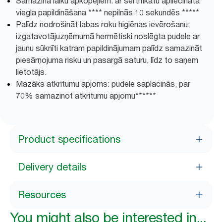
Samazina laiku apkopējiem: ar sertifikātu apliecināta
viegla papildināšana **** nepilnās 10 sekundēs *****
Palīdz nodrošināt labas roku higiēnas ievērošanu:
izgatavotājuzņēmumā hermētiski noslēgta pudele ar
jaunu sūknīti katram papildinājumam palīdz samazināt
piesārņojuma risku un pasargā saturu, līdz to saņem
lietotājs.
Mazāks atkritumu apjoms: pudele saplacinās, par
70% samazinot atkritumu apjomu******
Product specifications
Delivery details
Resources
You might also be interested in...