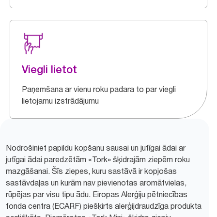
Viegli lietot
Paņemšana ar vienu roku padara to par viegli
lietojamu izstrādājumu
Nodrošiniet papildu kopšanu sausai un jutīgai ādai ar
jutīgai ādai paredzētām «Tork» šķidrajām ziepēm roku
mazgāšanai. Šīs ziepes, kuru sastāvā ir kopjošas
sastāvdaļas un kurām nav pievienotas aromātvielas,
rūpējas par visu tipu ādu. Eiropas Alerģiju pētniecības
fonda centra (ECARF) piešķirts alerģijdraudzīga produkta