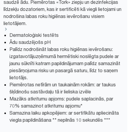
saudzē ādu. Piemērotas «Tork» ziepju un dezinfekcijas
līdzekļu dozatoriem, kas ir sertificēti kā viegli lietojami un
nodrošina labas roku higiēnas ievērošanu visiem
lietotājiem.
Dermatoloģiski testēts
Ādu saudzējošs pH
Palīdz nodrošināt labas roku higiēnas ievērošanu:
izgatavotājuzņēmumā hermētiski noslēgta pudele ar
jaunu sūknīti katram papildinājumam palīdz samazināt
piesārņojuma risku un pasargā saturu, līdz to saņem
lietotājs.
Piemērotas netīrām un taukainām rokām: ar taukus
šķīdinošu sastāvdaļu tā ir lieliska izvēle
Mazāks atkritumu apjoms: pudele saplacinās, par
70% samazinot atkritumu apjomu*
Samazina laiku apkopējiem: ar sertifikātu apliecināta
viegla papildināšana ** nepilnās 10 sekundēs ***