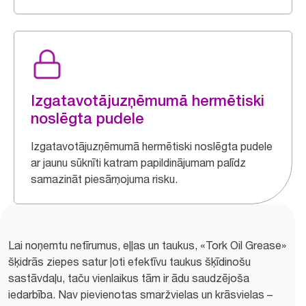
Izgatavotājuzņēmumā hermētiski
noslēgta pudele
Izgatavotājuzņēmumā hermētiski noslēgta pudele
ar jaunu sūknīti katram papildinājumam palīdz
samazināt piesārņojuma risku.
Lai noņemtu netīrumus, eļļas un taukus, «Tork Oil Grease»
šķidrās ziepes satur ļoti efektīvu taukus šķīdinošu
sastāvdaļu, taču vienlaikus tām ir ādu saudzējoša
iedarbība. Nav pievienotas smaržvielas un krāsvielas –