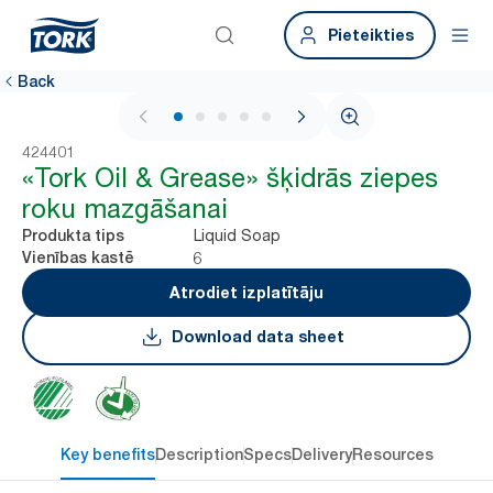
Pieteikties
Back
1 / 6
424401
«Tork Oil & Grease» šķidrās ziepes
roku mazgāšanai
Liquid Soap
Produkta tips
6
Vienības kastē
Atrodiet izplatītāju
Download data sheet
Key benefits
Description
Specs
Delivery
Resources