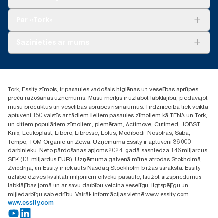
patēriņa datiem (ziepju deva: 1,5 g, ūdens deva: 495 g). Tā kā
Ilgtspēja
šie dati ir sistēmas vidējie rādītāji, tie nav lietojami oglekļa
Tork Clean Care
Tork Vision Uzkopšana
Par «Tork»
pēdas ziņošanas mērķiem attiecībā uz konkrētiem
AD-a-Glance
izstrādājumiem un patēriņu.
Par mums
Sazinieties ar mums
Veiksmīgas pieredzes stāsti
torklv@essity.com
+371 29141799
+371 292 73368
Tork, Essity zīmols, ir pasaules vadošais higiēnas un veselības aprūpes
Atrast izplatītāju
preču ražošanas uzņēmums. Mūsu mērķis ir uzlabot labklājību, piedāvājot
Ulbrokas street 19A
mūsu produktus un veselības aprūpes risinājumus. Tirdzniecība tiek veikta
Riga, Latvija
aptuveni 150 valstīs ar tādiem lieliem pasaules zīmoliem kā TENA un Tork,
LV-1028
un citiem populāriem zīmoliem, piemēram, Actimove, Cutimed, JOBST,
Knix, Leukoplast, Libero, Libresse, Lotus, Modibodi, Nosotras, Saba,
Tempo, TOM Organic un Zewa. Uzņēmumā Essity ir aptuveni 36 000
darbinieku. Neto pārdošanas apjoms 2024. gadā sasniedza 146 miljardus
SEK (13 miljardus EUR). Uzņēmuma galvenā mītne atrodas Stokholmā,
Zviedrijā, un Essity ir iekļauts Nasdaq Stockholm biržas sarakstā. Essity
uzlabo dzīves kvalitāti miljoniem cilvēku pasaulē, laužot aizspriedumus
labklājības jomā un ar savu darbību veicina veselīgu, ilgtspējīgu un
mijiedarbīgu sabiedrību. Vairāk informācijas vietnē www.essity.com.
www.essity.com