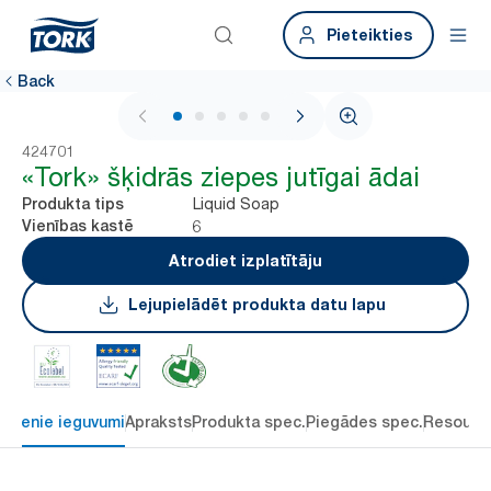
Pieteikties
Back
1 / 6
424701
«Tork» šķidrās ziepes jutīgai ādai
Liquid Soap
Produkta tips
6
Vienības kastē
Atrodiet izplatītāju
Lejupielādēt produkta datu lapu
alvenie ieguvumi
Apraksts
Produkta spec.
Piegādes spec.
Resourc