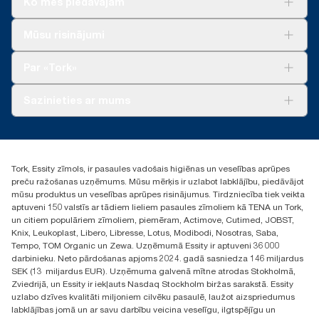
Ko mēs piedāvājam
Risinājumiem
Mūsu risinājumi
Ilgtspēja
Tork Clean Care
Tork Vision Uzkopšana
Par «Tork»
AD-a-Glance
Par mums
Sazinieties ar mums
Veiksmīgas pieredzes stāsti
torklv@essity.com
+371 29141799
+371 292 73368
Tork, Essity zīmols, ir pasaules vadošais higiēnas un veselības aprūpes
Atrast izplatītāju
preču ražošanas uzņēmums. Mūsu mērķis ir uzlabot labklājību, piedāvājot
Ulbrokas street 19A
mūsu produktus un veselības aprūpes risinājumus. Tirdzniecība tiek veikta
Riga, Latvija
aptuveni 150 valstīs ar tādiem lieliem pasaules zīmoliem kā TENA un Tork,
LV-1028
un citiem populāriem zīmoliem, piemēram, Actimove, Cutimed, JOBST,
Knix, Leukoplast, Libero, Libresse, Lotus, Modibodi, Nosotras, Saba,
Tempo, TOM Organic un Zewa. Uzņēmumā Essity ir aptuveni 36 000
darbinieku. Neto pārdošanas apjoms 2024. gadā sasniedza 146 miljardus
SEK (13 miljardus EUR). Uzņēmuma galvenā mītne atrodas Stokholmā,
Zviedrijā, un Essity ir iekļauts Nasdaq Stockholm biržas sarakstā. Essity
uzlabo dzīves kvalitāti miljoniem cilvēku pasaulē, laužot aizspriedumus
labklājības jomā un ar savu darbību veicina veselīgu, ilgtspējīgu un