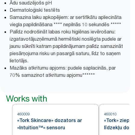
Ādu saudzējošs pH
Dermatoloģiski testēts
Samazina laiku apkopējiem: ar sertifikātu apliecināta
viegla papildināšana **** nepilnās 10 sekundēs *****
Palīdz nodrošināt labas roku higiēnas ievērošanu:
izgatavotājuzņēmumā hermētiski noslēgta pudele ar
jaunu sūknīti katram papildinājumam palīdz samazināt
piesārņojuma risku un pasargā saturu, līdz to saņem
lietotājs.
Mazāks atkritumu apjoms: pudele saplacinās, par
70% samazinot atkritumu apjomu******
Works with
460009
460010
«Tork Skincare» dozators ar
«Tork» ziepju
«Intuition™» sensoru
līdzekļu doz