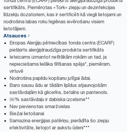
fonda centra (ECARF) piešķirts alerģijdraudzīga produkta
sertifikāts. Piemērotas «Tork» ziepju un dezinfekcijas
līdzekļu dozatoriem, kas ir sertificēti kā viegli lietojami un
nodrošina labas roku higiēnas ievērošanu visiem
lietotājiem.
Atsauces
Eiropas Alerģiju pētniecības fonda centra (ECARF)
piešķirts alerģijdraudzīga produkta sertifikāts
Ieteicams izmantot netīrākām rokām un tad, ja
nepieciešama lielāka tīrīšanas spēja*, piemēram,
virtuvē
Nodrošina papildu kopšanu jutīgai ādai.
Baro sausu ādu ar tādām lipīdus atjaunojošām
sastāvdaļām kā glicerīns, betaīns un pantenols.
96% sastāvdaļu ir dabiska izcelsme**
Nav pievienotas smaržvielas
Biežai lietošanai
Samazina enerģijas patēriņu, pierādīta šo ziepju
efektivitāte, lietojot ar aukstu ūdeni***