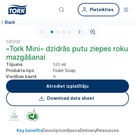
Pieteikties
Back
1 / 4
525202
«Tork Mini» dzidrās putu ziepes roku
mazgāšanai
525 ml
Tilpums
Foam Soap
Produkta tips
8
Vienības kastē
Atrodiet izplatītāju
Download data sheet
Key benefits
Description
Specs
Delivery
Resources