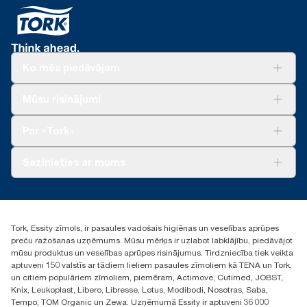
****
*Attēlo kosmētisko putu ziepju Eiropas papildinājumu klāstu
dozatorā salīdzinājumā ar «Counterfold» («Tork» dozators:
vienā lietotāja gadījumā, izņemot «Tork» dzidrās putu ziepes
271600 un «Tork» papildinājums: 10935)
roku mazgāšanai. Pamatojas uz trešās puses pārskatītu aprites
cikla izvērtējumu (ACI), kas attiecas uz visiem papildinājuma
produktu kvalitātes līmeņiem apvienojumā ar patēriņa datiem
(ziepju deva: 0,6 g, ūdens deva: 409 g). Tā kā šie dati ir sistēmas
Ko mēs piedāvājam
vidējie rādītāji, tie nav lietojami oglekļa pēdas ziņošanas
mērķiem attiecībā uz konkrētiem izstrādājumiem un patēriņu.
Risinājumiem
Mūsu risinājumi
Ilgtspēja
Tork Clean Care
Tork Vision Uzkopšana
Par «Tork»
AD-a-Glance
Par mums
Sazinieties ar mums
Veiksmīgas pieredzes stāsti
torklv@essity.com
+371 29141799
+371 292 73368
Tork, Essity zīmols, ir pasaules vadošais higiēnas un veselības aprūpes
Atrast izplatītāju
preču ražošanas uzņēmums. Mūsu mērķis ir uzlabot labklājību, piedāvājot
Ulbrokas street 19A
mūsu produktus un veselības aprūpes risinājumus. Tirdzniecība tiek veikta
Riga, Latvija
aptuveni 150 valstīs ar tādiem lieliem pasaules zīmoliem kā TENA un Tork,
LV-1028
un citiem populāriem zīmoliem, piemēram, Actimove, Cutimed, JOBST,
Knix, Leukoplast, Libero, Libresse, Lotus, Modibodi, Nosotras, Saba,
Tempo, TOM Organic un Zewa. Uzņēmumā Essity ir aptuveni 36 000