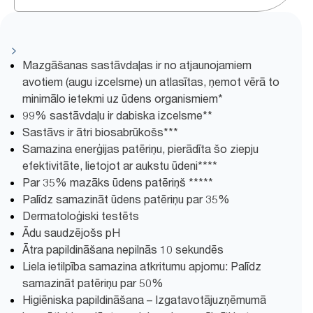
Mazgāšanas sastāvdaļas ir no atjaunojamiem
avotiem (augu izcelsme) un atlasītas, ņemot vērā to
minimālo ietekmi uz ūdens organismiem*
99% sastāvdaļu ir dabiska izcelsme**
Sastāvs ir ātri biosabrūkošs***
Samazina enerģijas patēriņu, pierādīta šo ziepju
efektivitāte, lietojot ar aukstu ūdeni****
Par 35% mazāks ūdens patēriņš *****
Palīdz samazināt ūdens patēriņu par 35%
Dermatoloģiski testēts
Ādu saudzējošs pH
Ātra papildināšana nepilnās 10 sekundēs
Liela ietilpība samazina atkritumu apjomu: Palīdz
samazināt patēriņu par 50%
Higiēniska papildināšana – Izgatavotājuzņēmumā