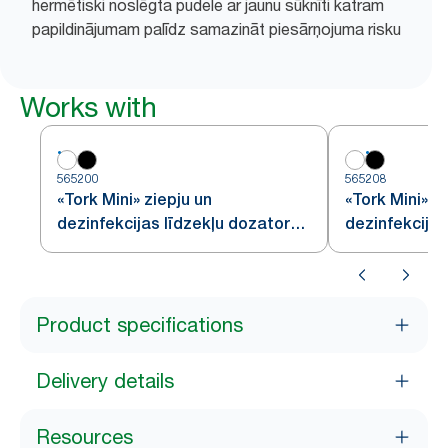
hermētiski noslēgta pudele ar jaunu sūknīti katram
papildinājumam palīdz samazināt piesārņojuma risku
Works with
565200
565208
«Tork Mini» ziepju un
«Tork Mini» z
dezinfekcijas līdzekļu dozators,
dezinfekcijas
balts
melns
Product specifications
Delivery details
Resources