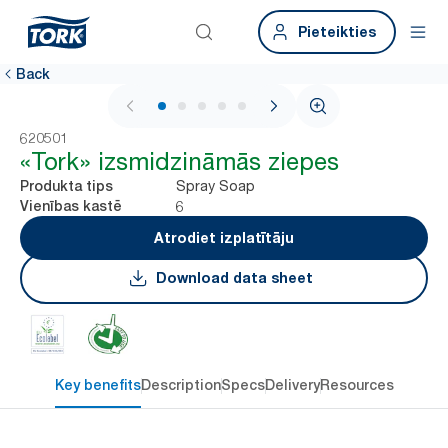
Pieteikties
Back
1 / 5
620501
«Tork» izsmidzināmās ziepes
Spray Soap
Produkta tips
6
Vienības kastē
Atrodiet izplatītāju
Download data sheet
Key benefits
Description
Specs
Delivery
Resources