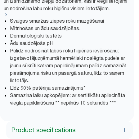
un izsmidzināmo ziepju dozatoriem, kas ir viegli lietojami
un nodrošina labu roku higiēnu visiem lietotājiem.
Svaigas smaržas ziepes roku mazgāšanai
Mitrinošas un ādu saudzējošas.
Dermatoloģiski testēts
Ādu saudzējošs pH
Palīdz nodrošināt labas roku higiēnas ievērošanu:
izgatavotājuzņēmumā hermētiski noslēgta pudele ar
jaunu sūknīti katram papildinājumam palīdz samazināt
piesārņojuma risku un pasargā saturu, līdz to saņem
lietotājs.
Līdz 50% patēriņa samazinājums*
Samazina laiku apkopējiem: ar sertifikātu apliecināta
viegla papildināšana ** nepilnās 10 sekundēs ***
Product specifications