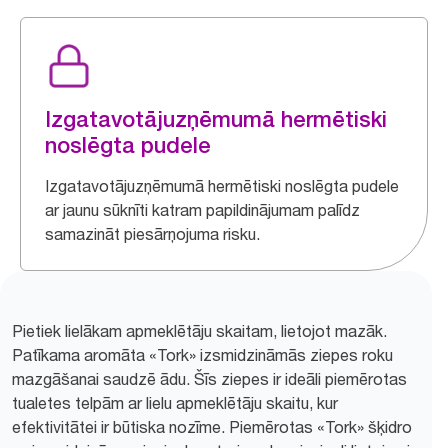
Izgatavotājuzņēmumā hermētiski
noslēgta pudele
Izgatavotājuzņēmumā hermētiski noslēgta pudele
ar jaunu sūknīti katram papildinājumam palīdz
samazināt piesārņojuma risku.
Pietiek lielākam apmeklētāju skaitam, lietojot mazāk.
Patīkama aromāta «Tork» izsmidzināmās ziepes roku
mazgāšanai saudzē ādu. Šīs ziepes ir ideāli piemērotas
tualetes telpām ar lielu apmeklētāju skaitu, kur
efektivitātei ir būtiska nozīme. Piemērotas «Tork» šķidro