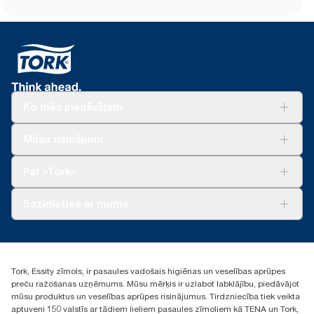
Ko mēs piedāvājam
Risinājumiem
Mūsu risinājumi
Ilgtspēja
Tork Clean Care
Tork Vision Uzkopšana
Par «Tork»
AD-a-Glance
Par mums
Sazinieties ar mums
Veiksmīgas pieredzes stāsti
torklv@essity.com
+371 29141799
+371 292 73368
Tork, Essity zīmols, ir pasaules vadošais higiēnas un veselības aprūpes
Atrast izplatītāju
preču ražošanas uzņēmums. Mūsu mērķis ir uzlabot labklājību, piedāvājot
Ulbrokas street 19A
mūsu produktus un veselības aprūpes risinājumus. Tirdzniecība tiek veikta
Riga, Latvija
aptuveni 150 valstīs ar tādiem lieliem pasaules zīmoliem kā TENA un Tork,