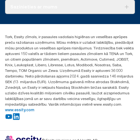
Par mums
Sazinieties ar mums
Veiksmīgas pieredzes stāsti
torklv@essity.com
+371 29141799
+371 292 73368
Tork, Essity zīmols, ir pasaules vadošais higiēnas un veselības aprūpes
Atrast izplatītāju
preču ražošanas uzņēmums. Mūsu mērķis ir uzlabot labklājību, piedāvājot
Ulbrokas street 19A
mūsu produktus un veselības aprūpes risinājumus. Tirdzniecība tiek veikta
Riga, Latvija
aptuveni 150 valstīs ar tādiem lieliem pasaules zīmoliem kā TENA un Tork,
LV-1028
un citiem populāriem zīmoliem, piemēram, Actimove, Cutimed, JOBST,
Knix, Leukoplast, Libero, Libresse, Lotus, Modibodi, Nosotras, Saba,
Tempo, TOM Organic un Zewa. Uzņēmumā Essity ir aptuveni 36 000
darbinieku. Neto pārdošanas apjoms 2024. gadā sasniedza 146 miljardus
SEK (13 miljardus EUR). Uzņēmuma galvenā mītne atrodas Stokholmā,
Zviedrijā, un Essity ir iekļauts Nasdaq Stockholm biržas sarakstā. Essity
uzlabo dzīves kvalitāti miljoniem cilvēku pasaulē, laužot aizspriedumus
labklājības jomā un ar savu darbību veicina veselīgu, ilgtspējīgu un
mijiedarbīgu sabiedrību. Vairāk informācijas vietnē www.essity.com.
www.essity.com