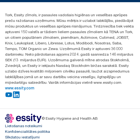
+371 29141799
+371 292 73368
Tork, Essity zīmols, ir pasaules vadošais higiēnas un veselības aprūpes
Atrast izplatītāju
preču ražošanas uzņēmums. Mūsu mērķis ir uzlabot labklājību, piedāvājot
Ulbrokas street 19A
mūsu produktus un veselības aprūpes risinājumus. Tirdzniecība tiek veikta
Riga, Latvija
aptuveni 150 valstīs ar tādiem lieliem pasaules zīmoliem kā TENA un Tork,
LV-1028
un citiem populāriem zīmoliem, piemēram, Actimove, Cutimed, JOBST,
Knix, Leukoplast, Libero, Libresse, Lotus, Modibodi, Nosotras, Saba,
Tempo, TOM Organic un Zewa. Uzņēmumā Essity ir aptuveni 36 000
darbinieku. Neto pārdošanas apjoms 2024. gadā sasniedza 146 miljardus
SEK (13 miljardus EUR). Uzņēmuma galvenā mītne atrodas Stokholmā,
Zviedrijā, un Essity ir iekļauts Nasdaq Stockholm biržas sarakstā. Essity
uzlabo dzīves kvalitāti miljoniem cilvēku pasaulē, laužot aizspriedumus
labklājības jomā un ar savu darbību veicina veselīgu, ilgtspējīgu un
mijiedarbīgu sabiedrību. Vairāk informācijas vietnē www.essity.com.
www.essity.com
© Essity Hygiene and Health AB
Lietošanas noteikumi
Konfidencialitātes politika
Sīkdatņu iestatījumi