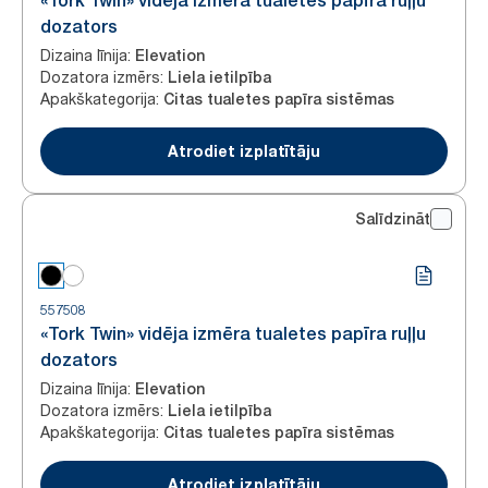
«Tork Twin» vidēja izmēra tualetes papīra ruļļu
dozators
Dizaina līnija
:
Elevation
Dozatora izmērs
:
Liela ietilpība
Apakškategorija
:
Citas tualetes papīra sistēmas
Atrodiet izplatītāju
Salīdzināt
557508
«Tork Twin» vidēja izmēra tualetes papīra ruļļu
dozators
Dizaina līnija
:
Elevation
Dozatora izmērs
:
Liela ietilpība
Apakškategorija
:
Citas tualetes papīra sistēmas
Atrodiet izplatītāju