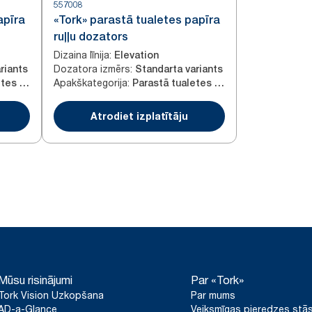
557008
apīra
«Tork» parastā tualetes papīra
ruļļu dozators
Dizaina līnija
:
Elevation
Dozatora izmērs
:
riants
Standarta variants
Apakškategorija
:
Parastā tualetes papīra ruļļi
Parastā tualetes papīra ruļļi
Atrodiet izplatītāju
Mūsu risinājumi
Par «Tork»
Tork Vision Uzkopšana
Par mums
AD-a-Glance
Veiksmīgas pieredzes stās