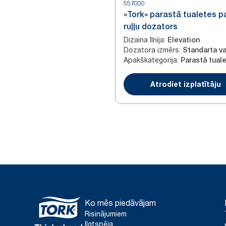
557000
«Tork» parastā tualetes p
ruļļu dozators
Dizaina līnija
:
Elevation
Dozatora izmērs
:
Standarta va
Apakškategorija
:
Atrodiet izplatītāju
Ko mēs piedāvājam
Risinājumiem
Ilgtspēja