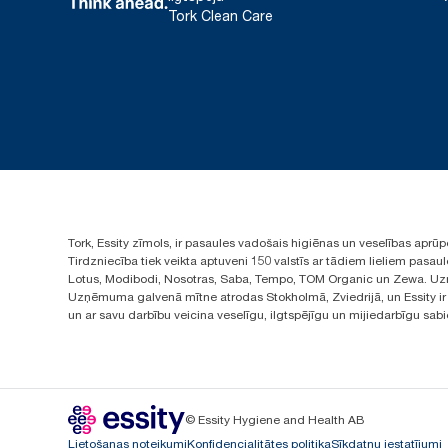
Tork Clean Care
Tork, Essity zīmols, ir pasaules vadošais higiēnas un veselības apr
Tirdzniecība tiek veikta aptuveni 150 valstīs ar tādiem lieliem pas
Lotus, Modibodi, Nosotras, Saba, Tempo, TOM Organic un Zewa. Uzņ
Uzņēmuma galvenā mītne atrodas Stokholmā, Zviedrijā, un Essity ir i
un ar savu darbību veicina veselīgu, ilgtspējīgu un mijiedarbīgu sab
© Essity Hygiene and Health AB
Lietošanas noteikumi
Konfidencialitātes politika
Sīkdatņu iestatījumi