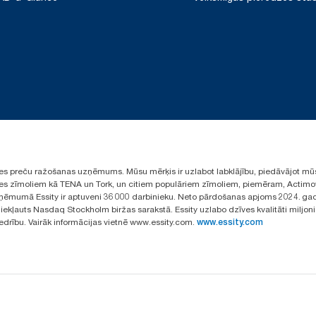
ūpes preču ražošanas uzņēmums. Mūsu mērķis ir uzlabot labklājību, piedāvājot mū
aules zīmoliem kā TENA un Tork, un citiem populāriem zīmoliem, piemēram, Actimo
ēmumā Essity ir aptuveni 36 000 darbinieku. Neto pārdošanas apjoms 2024. gad
ekļauts Nasdaq Stockholm biržas sarakstā. Essity uzlabo dzīves kvalitāti miljon
iedrību. Vairāk informācijas vietnē www.essity.com.
www.essity.com