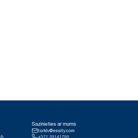
Sazinieties ar mums
torklv@essity.com
ti
+371 29141799