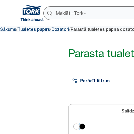
/
/
/
Sākums
Tualetes papīrs
Dozatori
Parastā tualetes papīra dozato
Parastā tuale
Parādīt filtrus
Salīdz