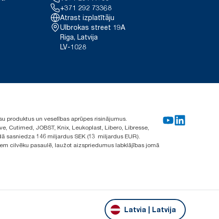
+371 292 73368
Atrast izplatītāju
Ulbrokas street 19A
Riga, Latvija
LV-1028
su produktus un veselības aprūpes risinājumus.
ve, Cutimed, JOBST, Knix, Leukoplast, Libero, Libresse,
ā sasniedza 146 miljardus SEK (13 miljardus EUR).
iem cilvēku pasaulē, laužot aizspriedumus labklājības jomā
Latvia | Latvija