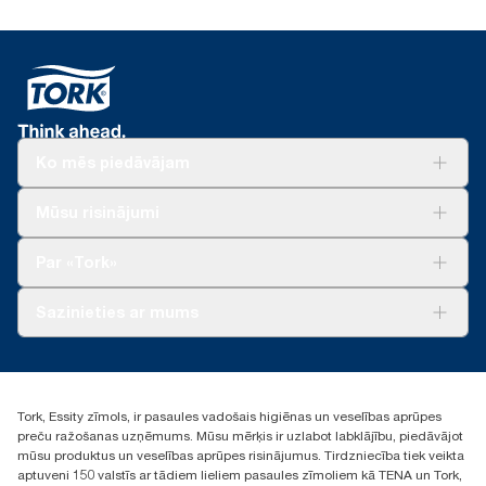
Ko mēs piedāvājam
Risinājumiem
Mūsu risinājumi
Ilgtspēja
Tork Clean Care
Tork Vision Uzkopšana
Par «Tork»
AD-a-Glance
Par mums
Sazinieties ar mums
Veiksmīgas pieredzes stāsti
torklv@essity.com
+371 29141799
+371 292 73368
Tork, Essity zīmols, ir pasaules vadošais higiēnas un veselības aprūpes
Atrast izplatītāju
preču ražošanas uzņēmums. Mūsu mērķis ir uzlabot labklājību, piedāvājot
Ulbrokas street 19A
mūsu produktus un veselības aprūpes risinājumus. Tirdzniecība tiek veikta
Riga, Latvija
aptuveni 150 valstīs ar tādiem lieliem pasaules zīmoliem kā TENA un Tork,
LV-1028