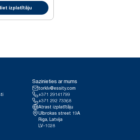
iet izplatītāju
Sazinieties ar mums
torklv@essity.com
ti
+371 29141799
+371 292 73368
Atrast izplatītāju
Ulbrokas street 19A
Riga, Latvija
LV-1028