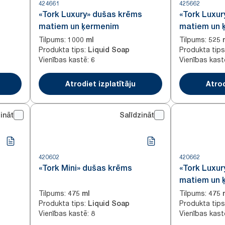
424661
425662
«Tork Luxury» dušas krēms
«Tork Luxur
matiem un ķermenim
matiem un 
Tilpums
:
Tilpums
:
1000 ml
525 
Produkta tips
:
Produkta tips
Liquid Soap
Vienības kastē
:
Vienības kast
6
Atrodiet izplatītāju
Atrod
ināt
Salīdzināt
420602
420662
«Tork Mini» dušas krēms
«Tork Luxur
matiem un 
Tilpums
:
Tilpums
:
475 ml
475 
Produkta tips
:
Produkta tips
Liquid Soap
Vienības kastē
:
Vienības kast
8