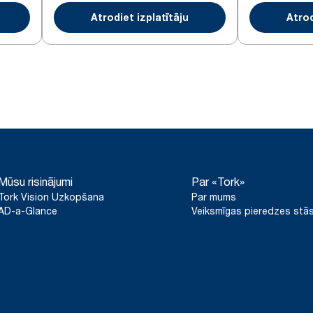
Atrodiet izplatītāju
Atrod
Mūsu risinājumi
Par «Tork»
Tork Vision Uzkopšana
Par mums
AD-a-Glance
Veiksmīgas pieredzes stās