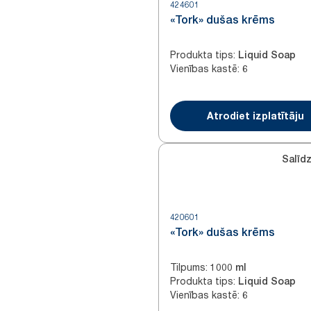
424601
«Tork» dušas krēms
Produkta tips
:
Liquid Soap
Vienības kastē
:
6
Atrodiet izplatītāju
Salīdz
420601
«Tork» dušas krēms
Tilpums
:
1000 ml
Produkta tips
:
Liquid Soap
Vienības kastē
:
6