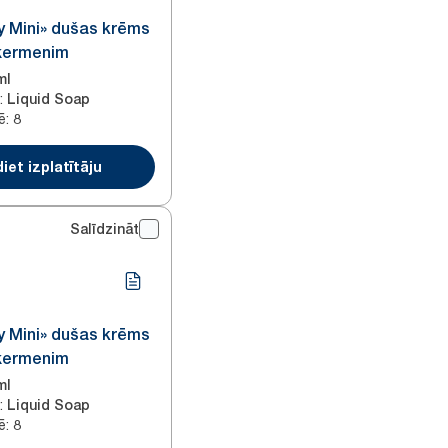
y Mini» dušas krēms
ķermenim
ml
:
Liquid Soap
ē
:
8
iet izplatītāju
Salīdzināt
y Mini» dušas krēms
ķermenim
ml
:
Liquid Soap
ē
:
8