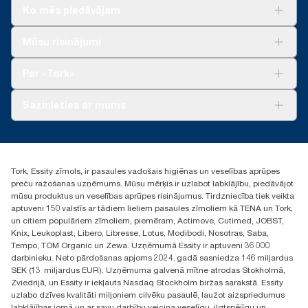
Ko mēs piedāvājam
Risinājumiem
Mūsu risinājumi
Ilgtspēja
Tork Clean Care
Tork Vision Uzkopšana
Par «Tork»
AD-a-Glance
Par mums
Sazinieties ar mums
Veiksmīgas pieredzes stāsti
torklv@essity.com
+371 29141799
+371 292 73368
Tork, Essity zīmols, ir pasaules vadošais higiēnas un veselības aprūpes
Atrast izplatītāju
preču ražošanas uzņēmums. Mūsu mērķis ir uzlabot labklājību, piedāvājot
Ulbrokas street 19A
mūsu produktus un veselības aprūpes risinājumus. Tirdzniecība tiek veikta
Riga, Latvija
aptuveni 150 valstīs ar tādiem lieliem pasaules zīmoliem kā TENA un Tork,
LV-1028
un citiem populāriem zīmoliem, piemēram, Actimove, Cutimed, JOBST,
Knix, Leukoplast, Libero, Libresse, Lotus, Modibodi, Nosotras, Saba,
Tempo, TOM Organic un Zewa. Uzņēmumā Essity ir aptuveni 36 000
darbinieku. Neto pārdošanas apjoms 2024. gadā sasniedza 146 miljardus
SEK (13 miljardus EUR). Uzņēmuma galvenā mītne atrodas Stokholmā,
Zviedrijā, un Essity ir iekļauts Nasdaq Stockholm biržas sarakstā. Essity
uzlabo dzīves kvalitāti miljoniem cilvēku pasaulē, laužot aizspriedumus
labklājības jomā un ar savu darbību veicina veselīgu, ilgtspējīgu un