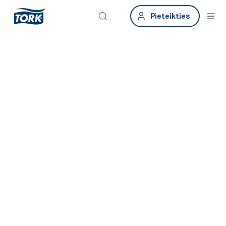
Pieteikties
Tork Xpressnap
Fit
Ietaupiet laiku un veiciniet labu higiēnu