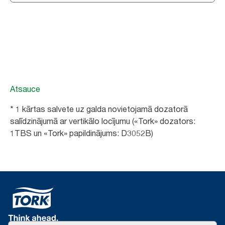
Atsauce
* 1 kārtas salvete uz galda novietojamā dozatorā
salīdzinājumā ar vertikālo locījumu («Tork» dozators:
1TBS un «Tork» papildinājums: D3052B)