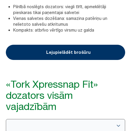
Pilnībā noslēgts dozators: viegli tīrīt, apmeklētāji
pieskaras tikai paņemtajai salvetei
Vienas salvetes dozēšana: samazina patēriņu un
nelietoto salvešu atkritumus
Kompakts: atbrīvo vērtīgo virsmu uz galda
Lejupielādēt brošūru
«Tork Xpressnap Fit»
dozators visām
vajadzībām