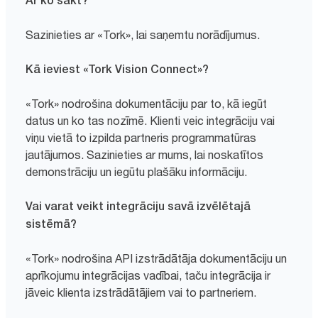
Ar ko sākt?
Sazinieties ar «Tork», lai saņemtu norādījumus.
Kā ieviest «Tork Vision Connect»?
«Tork» nodrošina dokumentāciju par to, kā iegūt
datus un ko tas nozīmē. Klienti veic integrāciju vai
viņu vietā to izpilda partneris programmatūras
jautājumos. Sazinieties ar mums, lai noskatītos
demonstrāciju un iegūtu plašāku informāciju.
Vai varat veikt integrāciju savā izvēlētajā
sistēmā?
«Tork» nodrošina API izstrādātāja dokumentāciju un
aprīkojumu integrācijas vadībai, taču integrācija ir
jāveic klienta izstrādātājiem vai to partneriem.