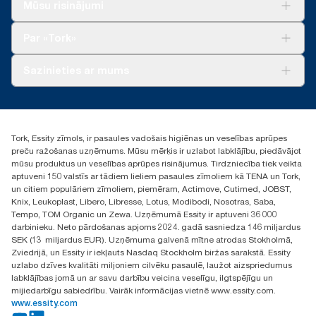
Risinājumiem
Mūsu risinājumi
Ilgtspēja
Tork Clean Care
Tork Vision Uzkopšana
Par «Tork»
AD-a-Glance
Par mums
Sazinieties ar mums
Veiksmīgas pieredzes stāsti
torklv@essity.com
+371 29141799
+371 292 73368
Tork, Essity zīmols, ir pasaules vadošais higiēnas un veselības aprūpes
Atrast izplatītāju
preču ražošanas uzņēmums. Mūsu mērķis ir uzlabot labklājību, piedāvājot
Ulbrokas street 19A
mūsu produktus un veselības aprūpes risinājumus. Tirdzniecība tiek veikta
Riga, Latvija
aptuveni 150 valstīs ar tādiem lieliem pasaules zīmoliem kā TENA un Tork,
LV-1028
un citiem populāriem zīmoliem, piemēram, Actimove, Cutimed, JOBST,
Knix, Leukoplast, Libero, Libresse, Lotus, Modibodi, Nosotras, Saba,
Tempo, TOM Organic un Zewa. Uzņēmumā Essity ir aptuveni 36 000
darbinieku. Neto pārdošanas apjoms 2024. gadā sasniedza 146 miljardus
SEK (13 miljardus EUR). Uzņēmuma galvenā mītne atrodas Stokholmā,
Zviedrijā, un Essity ir iekļauts Nasdaq Stockholm biržas sarakstā. Essity
uzlabo dzīves kvalitāti miljoniem cilvēku pasaulē, laužot aizspriedumus
labklājības jomā un ar savu darbību veicina veselīgu, ilgtspējīgu un
mijiedarbīgu sabiedrību. Vairāk informācijas vietnē www.essity.com.
www.essity.com