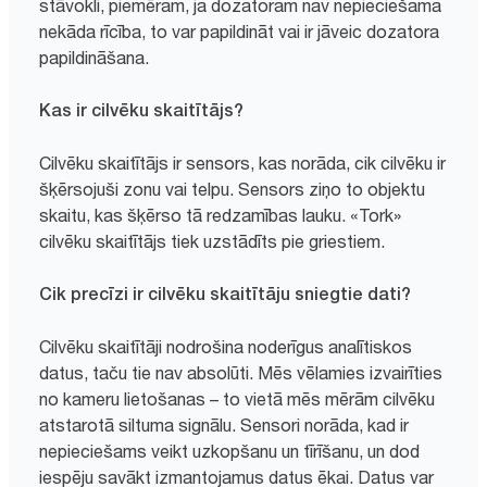
stāvokli, piemēram, ja dozatoram nav nepieciešama
nekāda rīcība, to var papildināt vai ir jāveic dozatora
papildināšana.
Kas ir cilvēku skaitītājs?
Cilvēku skaitītājs ir sensors, kas norāda, cik cilvēku ir
šķērsojuši zonu vai telpu. Sensors ziņo to objektu
skaitu, kas šķērso tā redzamības lauku. «Tork»
cilvēku skaitītājs tiek uzstādīts pie griestiem.
Cik precīzi ir cilvēku skaitītāju sniegtie dati?
Cilvēku skaitītāji nodrošina noderīgus analītiskos
datus, taču tie nav absolūti. Mēs vēlamies izvairīties
no kameru lietošanas – to vietā mēs mērām cilvēku
atstarotā siltuma signālu. Sensori norāda, kad ir
nepieciešams veikt uzkopšanu un tīrīšanu, un dod
iespēju savākt izmantojamus datus ēkai. Datus var