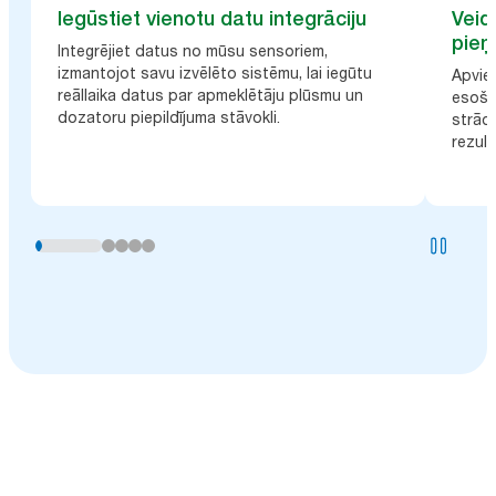
Iegūstiet vienotu datu integrāciju
Veid
pieņ
Integrējiet datus no mūsu sensoriem,
izmantojot savu izvēlēto sistēmu, lai iegūtu
Apvien
reāllaika datus par apmeklētāju plūsmu un
esošaj
dozatoru piepildījuma stāvokli.
strādā
rezult