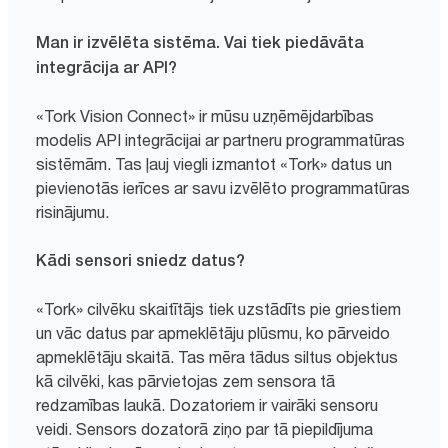
Man ir izvēlēta sistēma. Vai tiek piedāvāta
integrācija ar API?
«Tork Vision Connect» ir mūsu uzņēmējdarbības
modelis API integrācijai ar partneru programmatūras
sistēmām. Tas ļauj viegli izmantot «Tork» datus un
pievienotās ierīces ar savu izvēlēto programmatūras
risinājumu.
Kādi sensori sniedz datus?
«Tork» cilvēku skaitītājs tiek uzstādīts pie griestiem
un vāc datus par apmeklētāju plūsmu, ko pārveido
apmeklētāju skaitā. Tas mēra tādus siltus objektus
kā cilvēki, kas pārvietojas zem sensora tā
redzamības laukā. Dozatoriem ir vairāki sensoru
veidi. Sensors dozatorā ziņo par tā piepildījuma