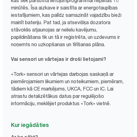
kas tiek pārsūtīta lietojumprogrammai nepilnās 10
minūtēs. Īsa aizkave ir saistīta ar energotaupības
iestatījumiem, kas palīdz samazināt vajadzību bieži
mainīt bateriju. Pat tad, ja atsevišķa dozatora
stāvoklis atjaunojas ar nelielu kavējumu,
papildināšana tik un tā ir reģistrēta, un uzdevums ir
noņemts no uzkopšanas un tīrīšanas plāna.
Vai sensori un vārtejas ir droši lietojami?
«Tork» sensori un vārtejas darbojas saskaņā ar
piemērojamiem likumiem un noteikumiem, piemēram,
tādiem kā CE marķējums, UKCA, FCC un IC. Lai
atrastu detalizētākus datus par regulējošo
informāciju, meklējiet produktus «Tork» vietnē.
Kur iegādāties