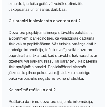
izmantot, lai laika gaitā vēl vairāk optimizētu
uzkopšanas un tīrīšanas darbības.
Cik precīzi ir pievienoto dozatoru dati?
Dozatora piepildījuma līmeņa stāvoklis balstās uz
algoritmiem, pārliecinoties, ka vajadzības gadījumā
tiek veikta papildināšana. Vēsturiskie patēriņa dati ir
noderīga informācija, taču ir svarīgi veikt dozatora
papildināšanu tikai tad, kad stāvoklis tiek norādīts ar
dzeltenu vai sarkanu krāsu, lai garantētu, ka patēriņš
tiek aprēķināts pareizi. Papildināšanai vienmēr
jāizmanto pilnas pakas vai ruļļi. Jebkura nepilnīga
paka vai pusrullis negatīvi ietekmē statistiku.
Ko nozīmē reāllaika dati?
Reāllaika dati ir no dozatora saņemta informācija,