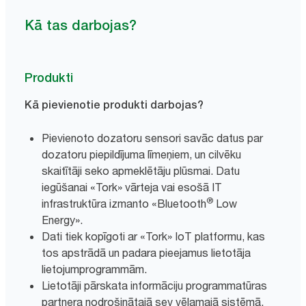
Kā tas darbojas?
Produkti
Kā pievienotie produkti darbojas?
Pievienoto dozatoru sensori savāc datus par
dozatoru piepildījuma līmeņiem, un cilvēku
skaitītāji seko apmeklētāju plūsmai. Datu
iegūšanai «Tork» vārteja vai esošā IT
®
infrastruktūra izmanto «Bluetooth
Low
Energy».
Dati tiek kopīgoti ar «Tork» IoT platformu, kas
tos apstrādā un padara pieejamus lietotāja
lietojumprogrammām.
Lietotāji pārskata informāciju programmatūras
partnera nodrošinātajā sev vēlamajā sistēmā.