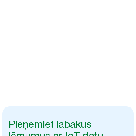
Viedie dati sev
pieņemamā veidā
Reāllaika apmeklētāju plūsma un dozatora piepildījuma līmeņa stāvoklis
faktu virzītiem lēmumiem, izmantojot jūsu izvēlētās sistēmas ar «Tork
Vision Connect».
Sazinieties ar mūsu speciālistiem
Pieņemiet labākus
lēmumus ar IoT datu