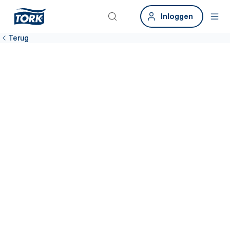
Inloggen
Terug
Datatool
Sustainability
Krijg toegang tot betrouwbare, gebruiksvriendelijke