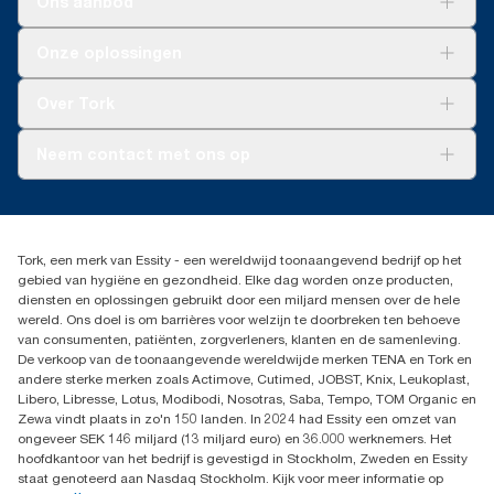
Ons aanbod
Oplossingen
Onze oplossingen
Duurzaamheid
Tork Clean Care
Tork Vision Schoonmaken
Over Tork
AD-a-Glance
Tork PaperCircle
Over ons
Neem contact met ons op
Succesverhalen
Pers & nieuws
info@tork.nl
Productklacht
030 - 698 46 66
Leveringsklacht
Dealers zoeken
Dispenserklacht
Tork, een merk van Essity - een wereldwijd toonaangevend bedrijf op het
Essity Netherlands B.V.
gebied van hygiëne en gezondheid. Elke dag worden onze producten,
Arnhemse Bovenweg 120
diensten en oplossingen gebruikt door een miljard mensen over de hele
3708 AH ZEIST
wereld. Ons doel is om barrières voor welzijn te doorbreken ten behoeve
Nederland
van consumenten, patiënten, zorgverleners, klanten en de samenleving.
De verkoop van de toonaangevende wereldwijde merken TENA en Tork en
andere sterke merken zoals Actimove, Cutimed, JOBST, Knix, Leukoplast,
Libero, Libresse, Lotus, Modibodi, Nosotras, Saba, Tempo, TOM Organic en
Zewa vindt plaats in zo'n 150 landen. In 2024 had Essity een omzet van
ongeveer SEK 146 miljard (13 miljard euro) en 36.000 werknemers. Het
hoofdkantoor van het bedrijf is gevestigd in Stockholm, Zweden en Essity
staat genoteerd aan Nasdaq Stockholm. Kijk voor meer informatie op