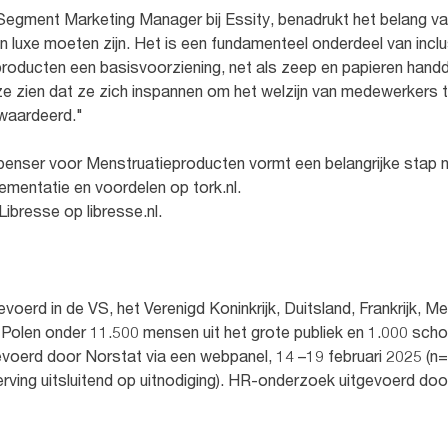
Segment Marketing Manager bij Essity, benadrukt het belang v
luxe moeten zijn. Het is een fundamenteel onderdeel van inclu
roducten een basisvoorziening, net als zeep en papieren han
ze zien dat ze zich inspannen om het welzijn van medewerkers t
waardeerd."
enser voor Menstruatieproducten vormt een belangrijke stap naar
ementatie en voordelen op tork.nl.
Libresse op libresse.nl.
evoerd in de VS, het Verenigd Koninkrijk, Duitsland, Frankrijk, M
 Polen onder 11.500 mensen uit het grote publiek en 1.000 s
erd door Norstat via een webpanel, 14 –19 februari 2025 (n=1
 werving uitsluitend op uitnodiging). HR-onderzoek uitgevoerd do