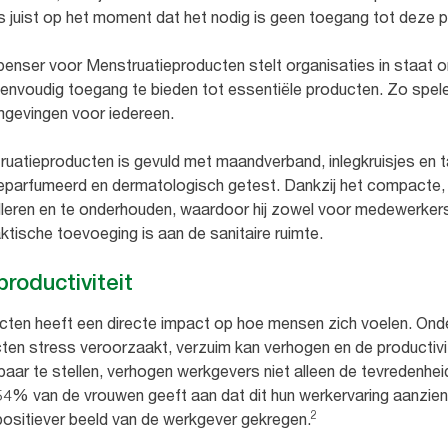
juist op het moment dat het nodig is geen toegang tot deze p
spenser voor Menstruatieproducten stelt organisaties in staat
eenvoudig toegang te bieden tot essentiële producten. Zo spele
omgevingen voor iedereen.
uatieproducten is gevuld met maandverband, inlegkruisjes en 
eparfumeerd en dermatologisch getest. Dankzij het compacte, g
alleren en te onderhouden, waardoor hij zowel voor medewerkers
ische toevoeging is aan de sanitaire ruimte.
productiviteit
ten heeft een directe impact op hoe mensen zich voelen. Onder
en stress veroorzaakt, verzuim kan verhogen en de productivit
aar te stellen, verhogen werkgevers niet alleen de tevredenhe
4% van de vrouwen geeft aan dat dit hun werkervaring aanzienl
2
positiever beeld van de werkgever gekregen.