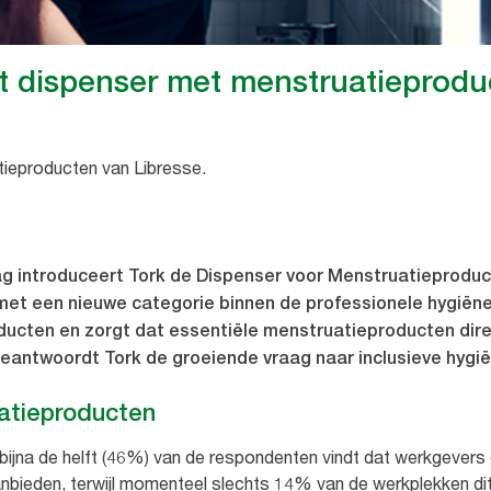
t dispenser met menstruatieproduc
ieproducten van Libresse.
ag introduceert Tork de Dispenser voor Menstruatieproduc
it met een nieuwe categorie binnen de professionele hygiën
cten en zorgt dat essentiële menstruatieproducten direct
antwoordt Tork de groeiende vraag naar inclusieve hygiën
atieproducten
t bijna de helft (46%) van de respondenten vindt dat werkgevers
anbieden, terwijl momenteel slechts 14% van de werkplekken dit