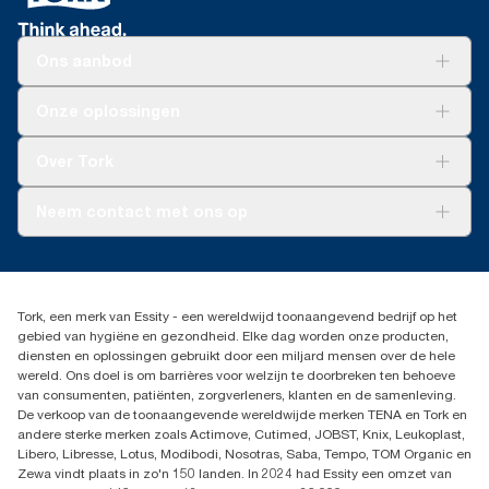
Ons aanbod
Oplossingen
Onze oplossingen
Duurzaamheid
Tork Clean Care
Tork Vision Schoonmaken
Over Tork
AD-a-Glance
Tork PaperCircle
Over ons
Neem contact met ons op
Succesverhalen
Pers & nieuws
info@tork.nl
Productklacht
030 - 698 46 66
Leveringsklacht
Dealers zoeken
Dispenserklacht
Tork, een merk van Essity - een wereldwijd toonaangevend bedrijf op het
Essity Netherlands B.V.
gebied van hygiëne en gezondheid. Elke dag worden onze producten,
Arnhemse Bovenweg 120
diensten en oplossingen gebruikt door een miljard mensen over de hele
3708 AH ZEIST
wereld. Ons doel is om barrières voor welzijn te doorbreken ten behoeve
Nederland
van consumenten, patiënten, zorgverleners, klanten en de samenleving.
De verkoop van de toonaangevende wereldwijde merken TENA en Tork en
andere sterke merken zoals Actimove, Cutimed, JOBST, Knix, Leukoplast,
Libero, Libresse, Lotus, Modibodi, Nosotras, Saba, Tempo, TOM Organic en
Zewa vindt plaats in zo'n 150 landen. In 2024 had Essity een omzet van