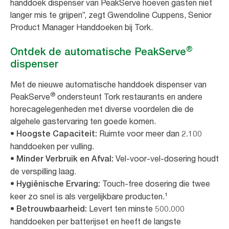
handdoek dispenser van PeakServe hoeven gasten niet
langer mis te grijpen”, zegt Gwendoline Cuppens, Senior
Product Manager Handdoeken bij Tork.
®
Ontdek de automatische PeakServe
dispenser
Met de nieuwe automatische handdoek dispenser van
®
PeakServe
ondersteunt Tork restaurants en andere
horecagelegenheden met diverse voordelen die de
algehele gastervaring ten goede komen.
•
Ruimte voor meer dan 2.100
Hoogste Capaciteit:
handdoeken per vulling.
•
Vel-voor-vel-dosering houdt
Minder Verbruik en Afval:
de verspilling laag.
•
Touch-free dosering die twee
Hygiënische Ervaring:
keer zo snel is als vergelijkbare producten.¹
•
Levert ten minste 500.000
Betrouwbaarheid:
handdoeken per batterijset en heeft de langste