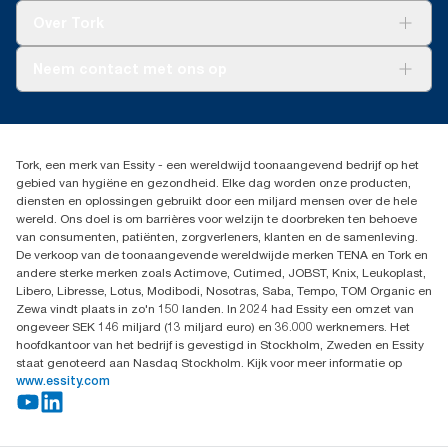
Tork Clean Care
Tork Vision Schoonmaken
Over Tork
AD-a-Glance
Tork PaperCircle
Over ons
Neem contact met ons op
Succesverhalen
Pers & nieuws
info@tork.nl
Productklacht
030 - 698 46 66
Leveringsklacht
Dealers zoeken
Dispenserklacht
Tork, een merk van Essity - een wereldwijd toonaangevend bedrijf op het
Essity Netherlands B.V.
gebied van hygiëne en gezondheid. Elke dag worden onze producten,
Arnhemse Bovenweg 120
diensten en oplossingen gebruikt door een miljard mensen over de hele
3708 AH ZEIST
wereld. Ons doel is om barrières voor welzijn te doorbreken ten behoeve
Nederland
van consumenten, patiënten, zorgverleners, klanten en de samenleving.
De verkoop van de toonaangevende wereldwijde merken TENA en Tork en
andere sterke merken zoals Actimove, Cutimed, JOBST, Knix, Leukoplast,
Libero, Libresse, Lotus, Modibodi, Nosotras, Saba, Tempo, TOM Organic en
Zewa vindt plaats in zo'n 150 landen. In 2024 had Essity een omzet van
ongeveer SEK 146 miljard (13 miljard euro) en 36.000 werknemers. Het
hoofdkantoor van het bedrijf is gevestigd in Stockholm, Zweden en Essity
staat genoteerd aan Nasdaq Stockholm. Kijk voor meer informatie op
www.essity.com