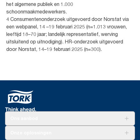
het algemene publiek en 1.000
schoonmaakmedewerkers.
4 Consumentenonderzoek uitgevoerd door Norstat via
een webpanel, 14 –19 februari 2025 (n=1.013 vrouwen,
leeftijd 18–70 jaar; landelijk representatief, werving
uitsluitend op uitnodiging). HR-onderzoek uitgevoerd
door Norstat, 14–19 februari 2025 (n=300).
Ons aanbod
Oplossingen
Onze oplossingen
Duurzaamheid