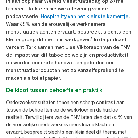
In aanloop naar Wereld Menstruatiedag op 28 mei
lanceert Tork een nieuwe aflevering van de
podcastserie
‘Hospitality van het kleinste kamertje’
.
Waar 85% van de vrouwelijke werknemers
menstruatieklachten ervaart, bespreekt slechts een
kleine groep dit met hun werkgever.¹ In de podcast
verkent Tork samen met Lisa Viktorsson van de FNV
de impact van dit taboe op welzijn en productiviteit,
en worden concrete handvatten geboden om
menstruatieproducten net zo vanzelfsprekend te
maken als toiletpapier.
De kloof tussen behoefte en praktijk
Onderzoeksresultaten tonen een scherp contrast aan
tussen de behoeften op de werkvloer en de huidige
realiteit. Terwijl cijfers van de FNV laten zien dat 85% van
de vrouwelijke medewerkers menstruatieklachten
ervaart, bespreekt slechts een klein deel dit thema met