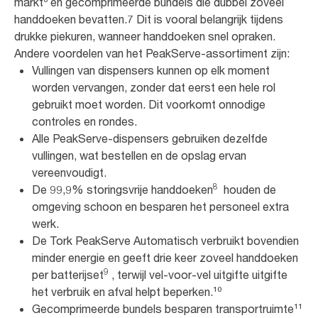
markt⁶ en gecomprimeerde bundels die dubbel zoveel
handdoeken bevatten.7 Dit is vooral belangrijk tijdens
drukke piekuren, wanneer handdoeken snel opraken.
Andere voordelen van het PeakServe-assortiment zijn:
Vullingen van dispensers kunnen op elk moment
worden vervangen, zonder dat eerst een hele rol
gebruikt moet worden. Dit voorkomt onnodige
controles en rondes.
Alle PeakServe-dispensers gebruiken dezelfde
vullingen, wat bestellen en de opslag ervan
vereenvoudigt.
8
De 99,9% storingsvrije handdoeken
houden de
omgeving schoon en besparen het personeel extra
werk.
De Tork PeakServe Automatisch verbruikt bovendien
minder energie en geeft drie keer zoveel handdoeken
9
per batterijset
, terwijl vel-voor-vel uitgifte uitgifte
het verbruik en afval helpt beperken.¹⁰
Gecomprimeerde bundels besparen transportruimte¹¹