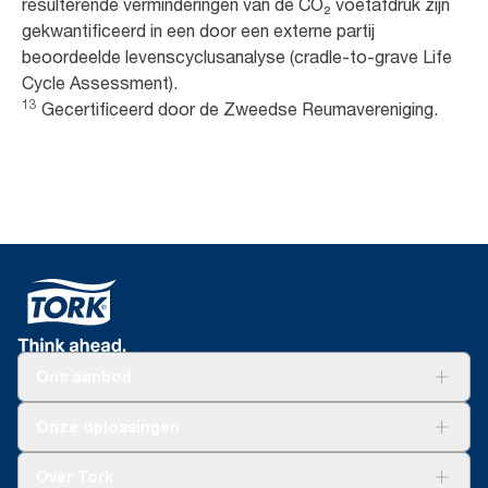
resulterende verminderingen van de CO₂ voetafdruk zijn
gekwantificeerd in een door een externe partij
beoordeelde levenscyclusanalyse (cradle-to-grave Life
Cycle Assessment).
13
Gecertificeerd door de Zweedse Reumavereniging.
Ons aanbod
Oplossingen
Onze oplossingen
Duurzaamheid
Tork Clean Care
Tork Vision Schoonmaken
Over Tork