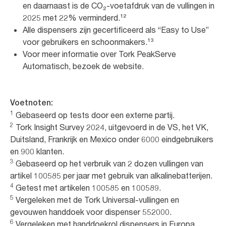
en daarnaast is de CO₂-voetafdruk van de vullingen in
2025 met 22% verminderd.¹²
Alle dispensers zijn gecertificeerd als “Easy to Use”
voor gebruikers en schoonmakers.¹³
Voor meer informatie over Tork PeakServe
Automatisch, bezoek de website.
Voetnoten:
1
Gebaseerd op tests door een externe partij.
2
Tork Insight Survey 2024, uitgevoerd in de VS, het VK,
Duitsland, Frankrijk en Mexico onder 6000 eindgebruikers
en 900 klanten.
3
Gebaseerd op het verbruik van 2 dozen vullingen van
artikel 100585 per jaar met gebruik van alkalinebatterijen.
4
Getest met artikelen 100585 en 100589.
5
Vergeleken met de Tork Universal-vullingen en
gevouwen handdoek voor dispenser 552000.
6
Vergeleken met handdoekrol dispensers in Europa.