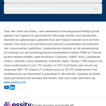
AD-a-Glance
Tork PaperCircle
Over ons
Neem contact met ons op
Succesverhalen
Pers & nieuws
info@tork.nl
Productklacht
030 - 698 46 66
Leveringsklacht
Dealers zoeken
Dispenserklacht
Tork, een merk van Essity - een wereldwijd toonaangevend bedrijf op het
Essity Netherlands B.V.
gebied van hygiëne en gezondheid. Elke dag worden onze producten,
Arnhemse Bovenweg 120
diensten en oplossingen gebruikt door een miljard mensen over de hele
3708 AH ZEIST
wereld. Ons doel is om barrières voor welzijn te doorbreken ten behoeve
Nederland
van consumenten, patiënten, zorgverleners, klanten en de samenleving.
De verkoop van de toonaangevende wereldwijde merken TENA en Tork en
andere sterke merken zoals Actimove, Cutimed, JOBST, Knix, Leukoplast,
Libero, Libresse, Lotus, Modibodi, Nosotras, Saba, Tempo, TOM Organic en
Zewa vindt plaats in zo'n 150 landen. In 2024 had Essity een omzet van
ongeveer SEK 146 miljard (13 miljard euro) en 36.000 werknemers. Het
hoofdkantoor van het bedrijf is gevestigd in Stockholm, Zweden en Essity
staat genoteerd aan Nasdaq Stockholm. Kijk voor meer informatie op
www.essity.com
© Essity Hygiene and Health AB