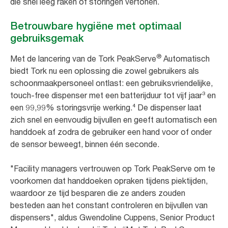
die snel leeg raken of storingen vertonen.
Betrouwbare hygiëne met optimaal
gebruiksgemak
®
Met de lancering van de Tork PeakServe
Automatisch
biedt Tork nu een oplossing die zowel gebruikers als
schoonmaakpersoneel ontlast: een gebruiksvriendelijke,
touch-free dispenser met een batterijduur tot vijf jaar³ en
een 99,99% storingsvrije werking.⁴ De dispenser laat
zich snel en eenvoudig bijvullen en geeft automatisch een
handdoek af zodra de gebruiker een hand voor of onder
de sensor beweegt, binnen één seconde.
"Facility managers vertrouwen op Tork PeakServe om te
voorkomen dat handdoeken opraken tijdens piektijden,
waardoor ze tijd besparen die ze anders zouden
besteden aan het constant controleren en bijvullen van
dispensers", aldus Gwendoline Cuppens, Senior Product