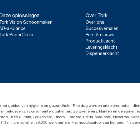
Onze oplossingen
Over Tork
Tork Vision Schoonmaken
Over ons
AD-a-Glance
Succesverhalen
Tork PaperCircle
Pers & nieuws
Productklacht
Leveringsklacht
Dispenserklacht
op het gebied van hygiëne en gezondheid. Elke dag worden onze producten, dien
en ten behoeve van consumenten, patiënten, zorgverleners, klanten en de samen
ed, JOBST, Knix, Leukoplast, Libero, Libresse, Lotus, Modibodi, Nosotras, Saba
(13 miljard euro) en 36.000 werknemers. Het hoofdkantoor van het bedrijf is ge