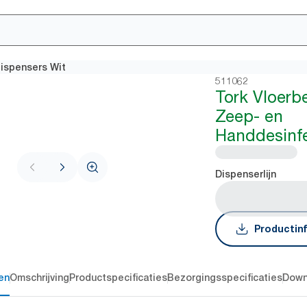
ispensers Wit
511062
Tork Vloerb
Zeep- en
Handdesinfe
Dispenserlijn
Productin
en
Omschrijving
Productspecificaties
Bezorgingsspecificaties
Down