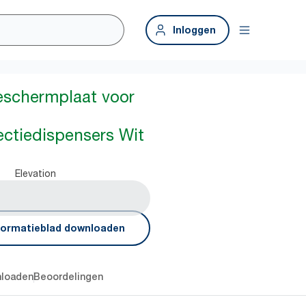
Inloggen
eschermplaat voor
ctiedispensers Wit
Elevation
formatieblad downloaden
loaden
Beoordelingen