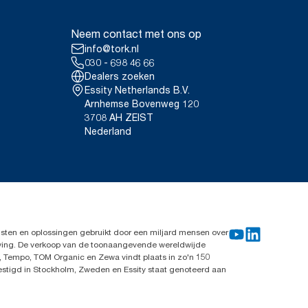
Neem contact met ons op
info@tork.nl
030 - 698 46 66
Dealers zoeken
Essity Netherlands B.V.
Arnhemse Bovenweg 120
3708 AH ZEIST
Nederland
sten en oplossingen gebruikt door een miljard mensen over
leving. De verkoop van de toonaangevende wereldwijde
, Tempo, TOM Organic en Zewa vindt plaats in zo'n 150
vestigd in Stockholm, Zweden en Essity staat genoteerd aan