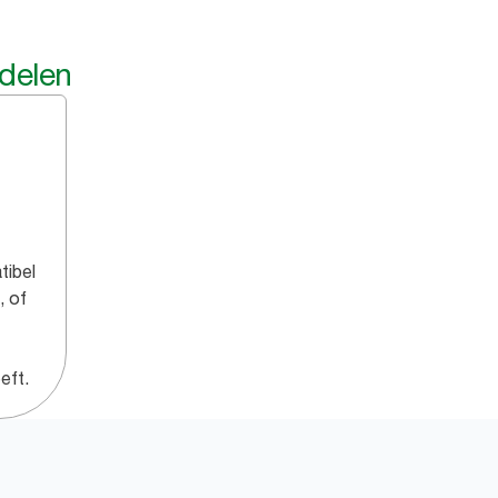
rdelen
tibel
, of
eft.