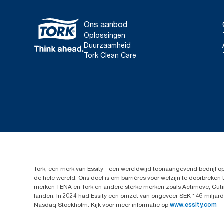
Ons aanbod
Oplossingen
Duurzaamheid
Tork Clean Care
Tork, een merk van Essity - een wereldwijd toonaangevend bedrijf 
de hele wereld. Ons doel is om barrières voor welzijn te doorbrek
merken TENA en Tork en andere sterke merken zoals Actimove, Cutim
landen. In 2024 had Essity een omzet van ongeveer SEK 146 miljard 
Nasdaq Stockholm. Kijk voor meer informatie op
www.essity.com