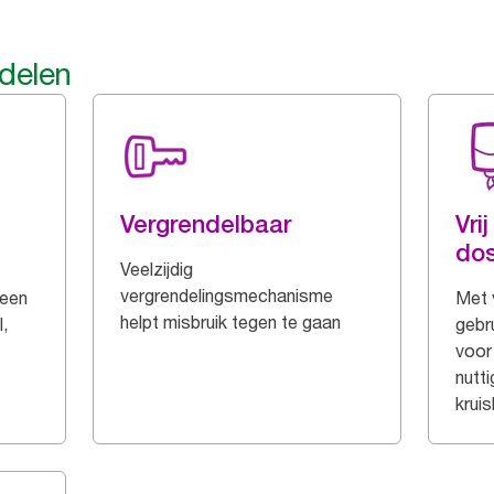
rdelen
Vergrendelbaar
Vri
dos
Veelzijdig
vergrendelingsmechanisme
 een
Met 
helpt misbruik tegen te gaan
,
gebru
voor
nutti
krui