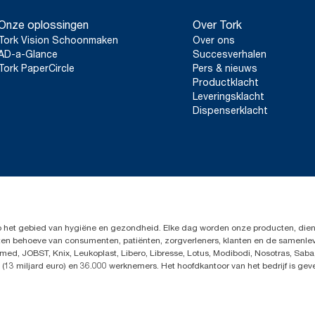
Onze oplossingen
Over Tork
Tork Vision Schoonmaken
Over ons
AD-a-Glance
Succesverhalen
Tork PaperCircle
Pers & nieuws
Productklacht
Leveringsklacht
Dispenserklacht
op het gebied van hygiëne en gezondheid. Elke dag worden onze producten, dien
en ten behoeve van consumenten, patiënten, zorgverleners, klanten en de samen
ed, JOBST, Knix, Leukoplast, Libero, Libresse, Lotus, Modibodi, Nosotras, Saba
(13 miljard euro) en 36.000 werknemers. Het hoofdkantoor van het bedrijf is ge