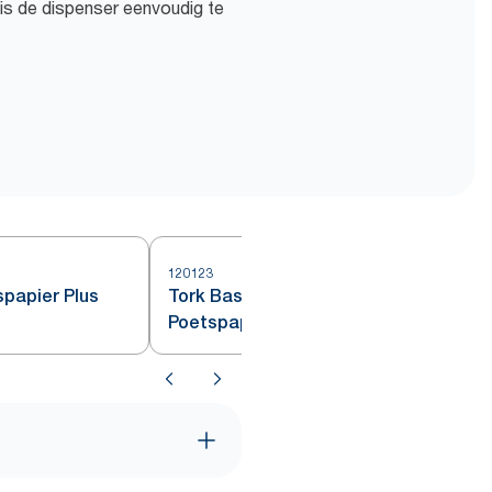
is de dispenser eenvoudig te
120123
4
spapier Plus
Tork Basic Mini Centerfeed
Poetspapier Wit M1