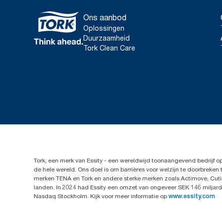
Ons aanbod
Oplossingen
Duurzaamheid
Tork Clean Care
Tork, een merk van Essity - een wereldwijd toonaangevend bedrijf 
de hele wereld. Ons doel is om barrières voor welzijn te doorbrek
merken TENA en Tork en andere sterke merken zoals Actimove, Cutim
landen. In 2024 had Essity een omzet van ongeveer SEK 146 miljard 
Nasdaq Stockholm. Kijk voor meer informatie op
www.essity.com