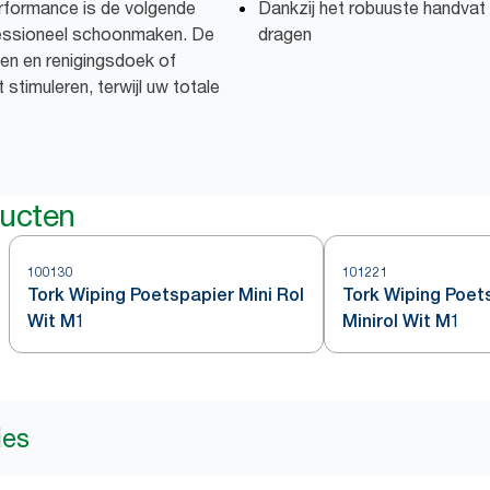
erformance is de volgende
Dankzij het robuuste handvat 
fessioneel schoonmaken. De
dragen
 en en renigingsdoek of
 stimuleren, terwijl uw totale
ducten
100130
101221
Tork Wiping Poetspapier Mini Rol
Tork Wiping Poet
Wit M1
Minirol Wit M1
ies