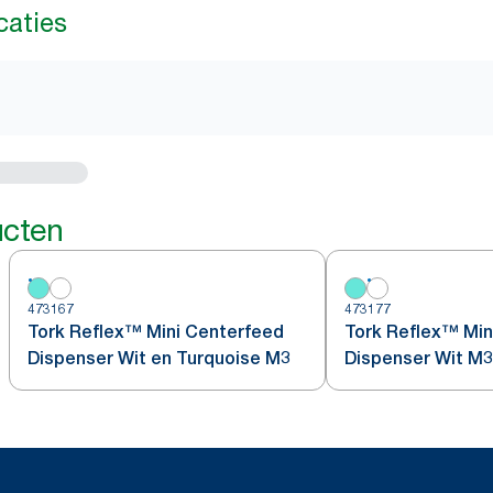
caties
ucten
473167
473177
Tork Reflex™ Mini Centerfeed
Tork Reflex™ Min
Dispenser Wit en Turquoise M3
Dispenser Wit M3