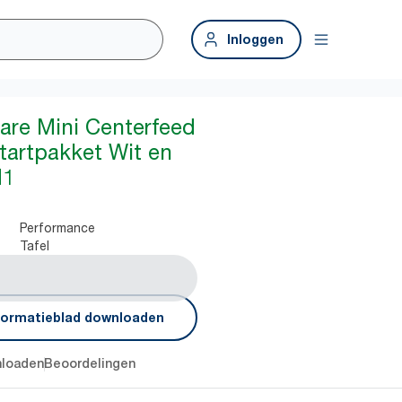
Inloggen
are Mini Centerfeed
tartpakket Wit en
M1
Performance
Tafel
g
formatieblad downloaden
loaden
Beoordelingen