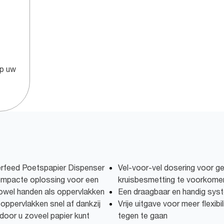
op uw
rfeed Poetspapier Dispenser
Vel-voor-vel dosering voor g
compacte oplossing voor een
kruisbesmetting te voorkome
owel handen als oppervlakken
Een draagbaar en handig sys
pervlakken snel af dankzij
Vrije uitgave voor meer flexib
oor u zoveel papier kunt
tegen te gaan