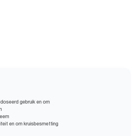
edoseerd gebruik en om
n
teem
iliteit en om kruisbesmetting