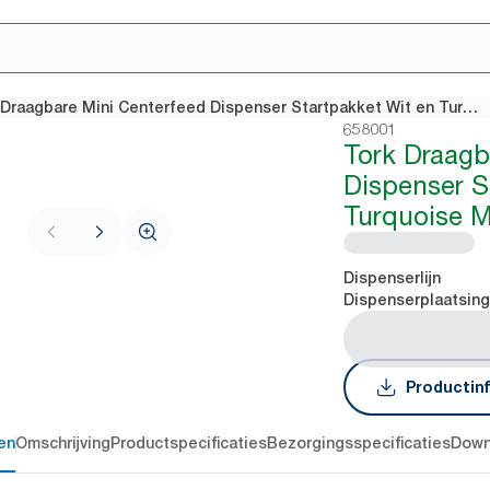
Tork Draagbare Mini Centerfeed Dispenser Startpakket Wit en Turquoise M1
658001
Tork Draagb
Dispenser S
Turquoise 
Dispenserlijn
Dispenserplaatsin
Productin
en
Omschrijving
Productspecificaties
Bezorgingsspecificaties
Down