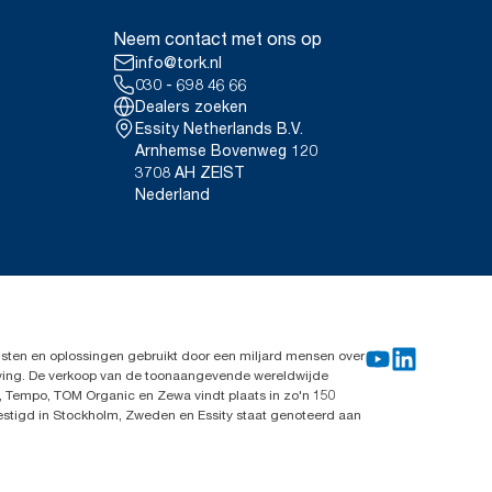
Neem contact met ons op
info@tork.nl
030 - 698 46 66
Dealers zoeken
Essity Netherlands B.V.
Arnhemse Bovenweg 120
3708 AH ZEIST
Nederland
sten en oplossingen gebruikt door een miljard mensen over
leving. De verkoop van de toonaangevende wereldwijde
, Tempo, TOM Organic en Zewa vindt plaats in zo'n 150
vestigd in Stockholm, Zweden en Essity staat genoteerd aan