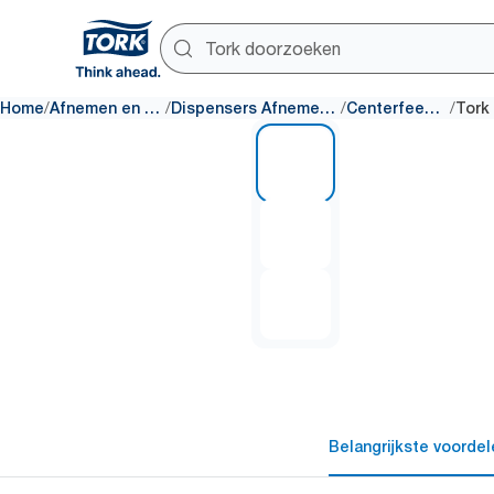
/
/
/
/
Home
Afnemen en schoonmaken
Dispensers Afnemen en schoonmaken
Centerfeed Dispensers
1 of 3
Belangrijkste voordel