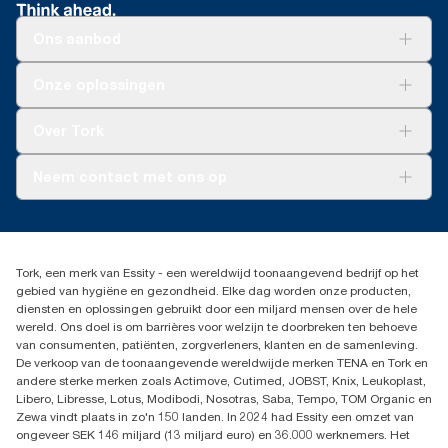
Ons aanbod
Oplossingen
Onze oplossingen
Duurzaamheid
Tork Clean Care
Tork Vision Schoonmaken
Over Tork
AD-a-Glance
Tork PaperCircle
Over ons
Neem contact met ons op
Succesverhalen
Pers & nieuws
info@tork.nl
Productklacht
030 - 698 46 66
Leveringsklacht
Dealers zoeken
Dispenserklacht
Tork, een merk van Essity - een wereldwijd toonaangevend bedrijf op het
Essity Netherlands B.V.
gebied van hygiëne en gezondheid. Elke dag worden onze producten,
Arnhemse Bovenweg 120
diensten en oplossingen gebruikt door een miljard mensen over de hele
3708 AH ZEIST
wereld. Ons doel is om barrières voor welzijn te doorbreken ten behoeve
Nederland
van consumenten, patiënten, zorgverleners, klanten en de samenleving.
De verkoop van de toonaangevende wereldwijde merken TENA en Tork en
andere sterke merken zoals Actimove, Cutimed, JOBST, Knix, Leukoplast,
Libero, Libresse, Lotus, Modibodi, Nosotras, Saba, Tempo, TOM Organic en
Zewa vindt plaats in zo'n 150 landen. In 2024 had Essity een omzet van
ongeveer SEK 146 miljard (13 miljard euro) en 36.000 werknemers. Het