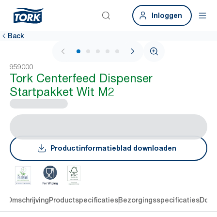
Inloggen
Back
1 / 5
959000
Tork Centerfeed Dispenser
Startpakket Wit M2
Productinformatieblad downloaden
en
Omschrijving
Productspecificaties
Bezorgingsspecificaties
Down